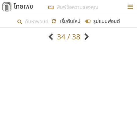
การในรูปแบบใหม่เพื่อใช้เป็นแนวทางในการศึกษารูป
ร่างหน้าตาของฟอนต์ไทยสำหรับการเรียนรู้เพื่อเริ่ม
เริ่มต้นใหม่
รูปแบบฟอนต์
สร้างฟอนต์ของตัวเอง ในเดือนมีนาคม พ.ศ. ๒๕๖๒ จึง
34 / 38
ได้เริ่ม ไทยเฟซ นี้ขึ้นมา
ตัวอักษรมีหัวขมวด
แบบตัวอักษรหัวบัว
แสดงผลแบบลิสต์
ตัวอักษรไม่มีหัวขมวด
แบบตัวอักษรหัวบอด
9
A
B
C
D
E
F
G
H
I
J
ฟอนต์ยอดนิยม
แบบตัวอักษรเกาหลี
เป้าหมายที่ยังคงดำเนินไปอยู่ คือการเพิ่มฟอนต์ไทย
K
L
M
N
O
P
Q
R
S
T
U
ฟอนต์ล้านดาวน์โหลด
แบบตัวอักษรเส้นขอบ
เข้าไปให้ได้อย่างน้อยเดือนละ ๓๐ ฟอนต์ นั่นหมายถึง
ระบบปฏิบัติการ
แบบตัวอักษรแฟนซี
V
W
Y
Z
อัตลักษณ์องค์กร
แบบตัวอักษรโบราณ
ปลายปี พ.ศ. ๒๕๖๒ จะมีฟอนต์ไม่ต่ำกว่า ๔๐๐ ฟอนต์ใน
แบบตัวการ์ตูน
แบบตัวเขียนพู่กัน
ก
ข
ค
จ
ฉ
ช
ซ
ฌ
ด
ต
ถ
ระบบ หวังว่า นอกจากจะเป็นประโยชน์ต่อตนเองแล้ว
แบบตัวดิสเพลย์
แบบตัวเนื้อความ
จะมีประโยชน์กับผู้อื่นได้บ้าง ไม่มากก็น้อย
แบบตัวประดิษฐ์
แบบตัวเหลี่ยม
ท
ธ
น
บ
ป
ผ
พ
ฟ
ภ
ม
ย
แบบตัวพิกเซล
แบบปลายมน
ร
ฤ
ล
ว
ศ
ส
ห
อ
ฮ
แบบตัวพิมพ์ดีด
แบบปลายแหลม
ขอขอบคุณ
แบบตัวมีเชิงฐาน
แบบปากกาหัวตัด
แบบตัวอักษรจีน
แบบฟอนต์ซิ่ง
แบบตัวอักษรซ้อนเงา
แบบลายมือผู้ใหญ่