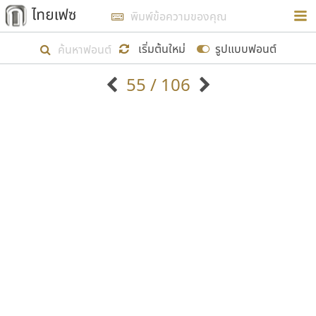
การในรูปแบบใหม่เพื่อใช้เป็นแนวทางในการศึกษารูป
ร่างหน้าตาของฟอนต์ไทยสำหรับการเรียนรู้เพื่อเริ่ม
เริ่มต้นใหม่
รูปแบบฟอนต์
สร้างฟอนต์ของตัวเอง ในเดือนมีนาคม พ.ศ. ๒๕๖๒ จึง
55 / 106
ได้เริ่ม ไทยเฟซ นี้ขึ้นมา
ตัวอักษรมีหัวขมวด
แบบตัวอักษรหัวบัว
แสดงผลแบบลิสต์
ตัวอักษรไม่มีหัวขมวด
แบบตัวอักษรหัวบอด
9
A
B
C
D
E
F
G
H
I
J
ฟอนต์ยอดนิยม
แบบตัวอักษรเกาหลี
เป้าหมายที่ยังคงดำเนินไปอยู่ คือการเพิ่มฟอนต์ไทย
K
L
M
N
O
P
Q
R
S
T
U
ฟอนต์ล้านดาวน์โหลด
แบบตัวอักษรเส้นขอบ
เข้าไปให้ได้อย่างน้อยเดือนละ ๓๐ ฟอนต์ นั่นหมายถึง
ระบบปฏิบัติการ
แบบตัวอักษรแฟนซี
V
W
Y
Z
อัตลักษณ์องค์กร
แบบตัวอักษรโบราณ
ปลายปี พ.ศ. ๒๕๖๒ จะมีฟอนต์ไม่ต่ำกว่า ๔๐๐ ฟอนต์ใน
แบบตัวการ์ตูน
แบบตัวเขียนพู่กัน
ก
ข
ค
จ
ฉ
ช
ซ
ฌ
ด
ต
ถ
ระบบ หวังว่า นอกจากจะเป็นประโยชน์ต่อตนเองแล้ว
แบบตัวดิสเพลย์
แบบตัวเนื้อความ
จะมีประโยชน์กับผู้อื่นได้บ้าง ไม่มากก็น้อย
แบบตัวประดิษฐ์
แบบตัวเหลี่ยม
ท
ธ
น
บ
ป
ผ
พ
ฟ
ภ
ม
ย
แบบตัวพิกเซล
แบบปลายมน
ร
ฤ
ล
ว
ศ
ส
ห
อ
ฮ
แบบตัวพิมพ์ดีด
แบบปลายแหลม
ขอขอบคุณ
แบบตัวมีเชิงฐาน
แบบปากกาหัวตัด
แบบตัวอักษรจีน
แบบฟอนต์ซิ่ง
แบบตัวอักษรซ้อนเงา
แบบลายมือผู้ใหญ่