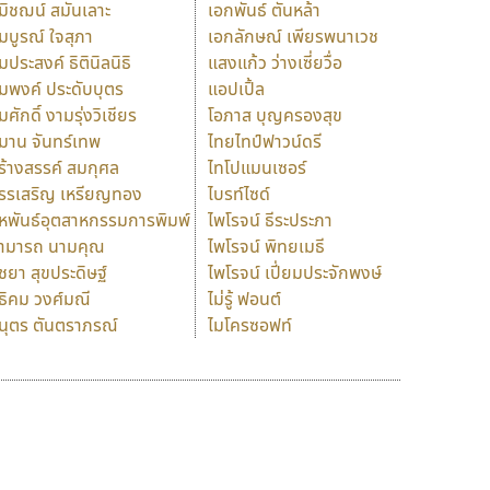
มิชฌน์ สมันเลาะ
เอกพันธ์ ตันหล้า
มบูรณ์ ใจสุภา
เอกลักษณ์ เพียรพนาเวช
มประสงค์ ธิตินิลนิธิ
แสงแก้ว ว่างเซี่ยวื่อ
มพงค์ ประดับบุตร
แอปเปิ้ล
มศักดิ์ งามรุ่งวิเชียร
โอภาส บุญครองสุข
มาน จันทร์เทพ
ไทยไทป์ฟาวน์ดรี
ร้างสรรค์ สมกุศล
ไทโปแมนเซอร์
รรเสริญ เหรียญทอง
ไบรท์ไซด์
หพันธ์อุตสาหกรรมการพิมพ์
ไพโรจน์ ธีระประภา
ามารถ นามคุณ
ไพโรจน์ พิทยเมธี
ิชยา สุขประดิษฐ์
ไพโรจน์ เปี่ยมประจักพงษ์
ธิคม วงศ์มณี
ไม่รู้ ฟอนต์
นุตร ตันตราภรณ์
ไมโครซอฟท์
ร
ฤ