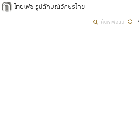
เริ่ม ไทยเฟซ นี้ขึ้นมา
เ
เป้าหมายที่ยังคงดำเนินไปอยู่ คือกา
ไม่ต่ำกว่า ๔๐๐ ฟอนต์ในระบบ หวังว่า 
ตัวอักษรมีหัวขมวด
แบบตัวการ์ตูน
ตัวอักษรไม่มีหัวขมวด
แบบตัวดิสเพลย์
9
A
B
C
D
E
F
ฟอนต์ยอดนิยม
แบบตัวประดิษฐ์
ฟอนต์ล้านดาวน์โหลด
ก
ข
ค
จ
ฉ
ช
แบบตัวพิกเซล
ซ
ฌ
ด
ต
ระบบปฏิบัติการ
แบบตัวพิมพ์ดีด
อัตลักษณ์องค์กร
แบบตัวมีเชิงฐาน
ผู้อ
คุณแ