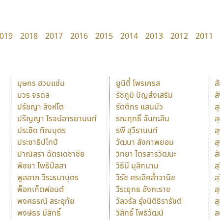
019
2018
2017
2016
2015
2014
2013
2012
2011
บุษกร ฮวบแช่ม
ยูนิตี้ โพรเกรส
ส
บวร จรดล
รัชภูมิ ปัญส่งเสริม
ส
ปรัชญา สิงห์โต
รัตติกร แสนบัว
ส
ปริญญา โรจน์อารยานนท์
รณฤทธิ์ จันทะสิน
ส
ประชิด ทิณบุตร
รพี สุวีรานนท์
ส
ประชาธิปไทป์
วัฒนา ลังกาพยอม
ส
ปาณิสรา ฉัตรเดชาชัย
วิทยา ไตรสารวัฒนะ
ส
พิชยา โพธิปัสสา
วิธินี มุสิกนาม
สุ
พูลลาภ วีระธนาบุตร
วิรัช ศรเลิศล้ำวานิช
ส
พ็อกเก็ตฟอนต์
วีระยุทธ อังคะราช
ส
พงศธรณ์ สระอุทัย
วัลวรัล รุ่งนิติธิรารัชต์
ส
พงษ์ธร มีสิทธิ์
วิสิทธิ์ โพธิวัฒน์
ส