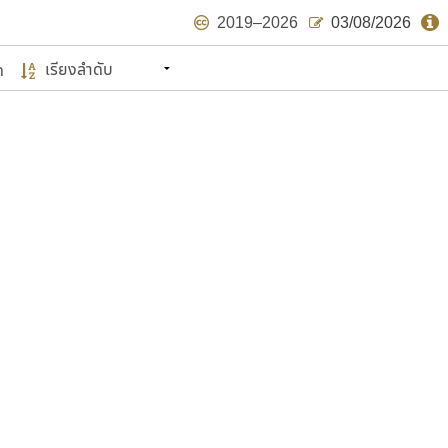
2019–2026
03/08/2026
ด
นหมายถึง ปลายปี พ.ศ. ๒๕๖๒ จะมีฟอนต์
ด้บ้าง ไม่มากก็น้อย
แบบตัวเขียนพู่กัน
แบบฟอนต์ซิ่ง
แบบตัวเนื้อความ
แบบลายมือผู้ใหญ่
S
T
U
V
W
Y
Z
แบบตัวเหลี่ยม
แบบลายมือวัยรุ่น
ย
แบบปลายมน
ร
ฤ
ล
ว
ศ
แบบลายมือเด็ก
ส
ห
อ
ฮ
แบบปลายแหลม
แบบอาลักษณ์
แบบปากกาหัวตัด
ษรไทย
์.คอม