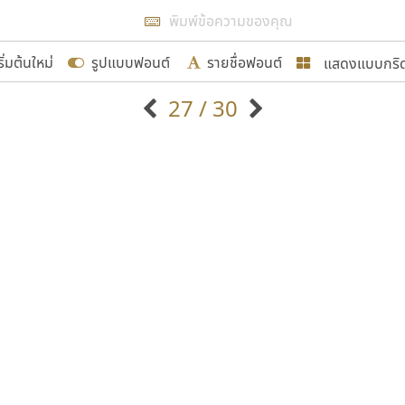
แสดงผลแบบลิสต์
ริ่มต้นใหม่
รูปแบบฟอนต์
รายชื่อฟอนต์
แสดงแบบกริ
รเพิ่มฟอนต์ไทยเข้าไปให้ได้อย่างน้อยเดือนละ ๓๐ ฟอนต์ นั่
27 / 30
นอกจากจะเป็นประโยชน์ต่อตนเองแล้ว จะมีประโยชน์กับผู้อื่นไ
แบบตัวอักษรจีน
แบบตัวอักษรหัวบัว
แบบตัวอักษรซ้อนเงา
แบบตัวอักษรหัวบอด
G
H
I
J
K
L
M
N
O
P
Q
R
แบบตัวอักษรย้อนยุค
แบบตัวอักษรเกาหลี
ขอขอบคุณ
ถ
แบบตัวอักษรล้านนา
ท
ธ
น
บ
ป
แบบตัวอักษรเส้นขอบ
ผ
พ
ฟ
ภ
ม
แบบตัวอักษรลาว
แบบตัวอักษรแฟนซี
แบบตัวอักษรสคริปท์
แบบตัวอักษรโบราณ
อกแบบฟอนต์ไทยทุกท่านที่สร้างสรรค์ผลงานเพื่อสืบสานอัก
อน ปรัชญา สิงห์โต ที่อนุญาตให้เผยแพร่ข้อมูลจาก ฟอนต