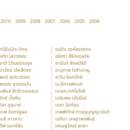
2010
2009
2008
2007
2006
2005
2004
ักขีธัมมิกะ ภิกขุ
อนุทิน วงศ์สรรคกร
ังศิต ไสววรรณ
อริศรา สิริกรกุลชัย
ุชาติ วิวัฒน์ตระกูล
อานันท์ ลักษมีธิติ
ุดารัตน์ เลิศสีทอง
อานุภาพ ใจชำนาญ
ุพจน์ อุประวรรณ
อาวิน อินทรังษี
ุพรรณ สุวรรณโน
เจ.ปีศาจฟอนต์
ัมพันธ์ สิทธิวรรณธนะ
เจเอส เทคโนโลยี
วิทย์ บั้งเงิน
เฉลิมพล กุไรรัตน์
ุวิสา ภูสุมาศ
เดชา วุ้นก้อน
ุเทพ จันทร์ชูผล
เทพพิทักษ์ การุญบุญญานันท์
ุเมธี ขาวงาม
เนติมา เจษฎาพรพันธุ์
ตีฟ แมทอีสัน
เศรษฐวัฒน์ อุทธา