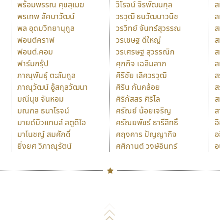
พร้อมพรรณ ศุขสุเมฆ
วิโรจน์ จิรพัฒนกุล
ส
พรเทพ ลัคนาวัฒน์
วรวุฒิ ธนวัฒนาวนิช
ส
พล อุดมวิทยานุกูล
วรวิทย์ จันทร์สุวรรณ
ส
ฟอนต์คราฟ
วรเชษฐ ดีใหญ่
ส
ฟอนต์.คอม
วรเศรษฐ สุวรรณิก
ส
ฟาร์มกรุ๊ป
ศุภกิจ เฉลิมลาภ
ส
ภาณุพันธุ์ ตะลันกูล
ศิริชัย เลิศวรวุฒิ
ส
ภาณุวัฒน์ อู้สกุลวัฒนา
ศิริน กันคล้อย
ส
มณีนุช จันหอม
ศิริภัสสร ศิริไล
ส
มณฑล ธนาโรจน์
ศรัณย์ น้อยเจริญ
ส
มายด์มิวแทนส์ สตูดิโอ
ศรัณยพัชร์ ธารีสิทธิ์
อ
มาโนชญ์ สมศักดิ์
ศฤงคาร ปัญญากิจ
อ
ยิ่งยศ วิภาณุรัตน์
ศศิกานต์ วงษ์อินทร์
อ
Naipol
TLWG
ช
O
Torsilp
ซ