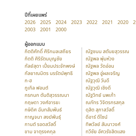
ปีที่เผยแพร่
2026
2025
2024
2023
2022
2021
2020
2
2003
2001
2000
ผู้ออกแบบ
กิตติศักดิ์ ศิริกมลเสถียร
ณัฐชนน สตันยสุวรรณ
กิตติ ศิริรัตนบุญชัย
ณัฐพล พุ่มห่วง
กัลย์สุดา เปี่ยมประจักพงษ์
ณัฐพล วัดอ่อน
กัลยาณมิตร นรรัตน์พุทธิ
ณัฐพล อู่ผลเจริญ
ก-ฮ
ณัฐวุฒิ วันดี
กูเกิล ฟอนต์
ณัฐวุฒิ เชิงดี
กรกนก ตันติสุวรรณนา
ณัฐวิทย์ นพเก้า
กฤษดา วงศ์อารยะ
ณภัทร วิจิตรกรสกุล
กษิดิศ ฉันทสัมพันธ์
ดุสิต สุภาสวัสดิ์
กาญจนา สงฆ์พันธุ์
ดีอาร์ ดีไซน์
กานต์ รอดสวัสดิ์
ทิพวัลย์ สัมนาวงศ์
ขาม จาตุรงคกุล
ทวีชัย อัศวรังสิตแสง