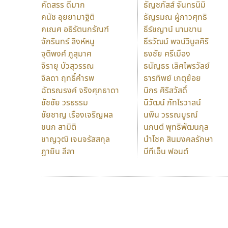
คัดสรร ดีมาก
ธัญชภัสส์ จันทรนิมิ
คนัช อุยยามาฐิติ
ธัญรมณ ผู้ภาวศุทธิ
คเณศ อธิรัตนกรัณฑ์
ธีร์ชญาน์ นามขาน
จักรินทร์ สิงห์หนู
ธีรวัฒน์ พจน์วิบูลศิริ
จุติพงศ์ ภูสุมาศ
ธงชัย ศรีเมือง
จิรายุ บัวสุวรรณ
ธนัญธร เลิศไพรวัลย์
จิลดา ฤทธิ์คำรพ
ธารทิพย์ เกตุย้อย
ฉัตรณรงค์ จริงศุภธาดา
นิกร ศิริสวัสดิ์
ชัชชัย วรธรรม
นิวัฒน์ ภัทโรวาสน์
ชัยชาญ เรืองเจริญผล
นพิน วรรณบูรณ์
ชนก สามิติ
นภนต์ พุทธิพัฒนกุล
ชาญวุฒิ เจนจรัสสกุล
นำโชค สินมงคลรักษา
ฎายิน ลีลา
บีทีเอ็น ฟอนต์
9 Fonts
F
A
Fontcraft