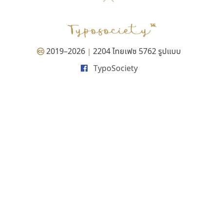
P
TS
PANI
Type Buthon
ฐ
PK
Typomancer
ฑ
PS
U
Q
UID
ด
2019–2026
2204 ไทยเฟซ 5762 รูปแบบ
|
R
UNK
ต
TypoSociety
S
UPC
ถ
Sarun’s
V
ท
SD
W
ธ
SOV
X
น
SP
Y
บ
Superstore
Z
ป
Surafont
zooddooz
ผ
T
ก
ฝ
TA
ข
TCHA
ค
TEPC
ง
ภ
TF
จ
ม