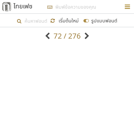
การในรูปแบบใหม่เพื่อใช้เป็นแนวทางในการศึกษารูป
ร่างหน้าตาของฟอนต์ไทยสำหรับการเรียนรู้เพื่อเริ่ม
เริ่มต้นใหม่
รูปแบบฟอนต์
สร้างฟอนต์ของตัวเอง ในเดือนมีนาคม พ.ศ. ๒๕๖๒ จึง
72 / 276
ได้เริ่ม ไทยเฟซ นี้ขึ้นมา
ตัวอักษรมีหัวขมวด
แบบตัวอักษรหัวบัว
แสดงผลแบบลิสต์
ตัวอักษรไม่มีหัวขมวด
แบบตัวอักษรหัวบอด
9
A
B
C
D
E
F
G
H
I
J
ฟอนต์ยอดนิยม
แบบตัวอักษรเกาหลี
เป้าหมายที่ยังคงดำเนินไปอยู่ คือการเพิ่มฟอนต์ไทย
K
L
M
N
O
P
Q
R
S
T
U
ฟอนต์ล้านดาวน์โหลด
แบบตัวอักษรเส้นขอบ
เข้าไปให้ได้อย่างน้อยเดือนละ ๓๐ ฟอนต์ นั่นหมายถึง
ระบบปฏิบัติการ
แบบตัวอักษรแฟนซี
V
W
Y
Z
อัตลักษณ์องค์กร
แบบตัวอักษรโบราณ
ปลายปี พ.ศ. ๒๕๖๒ จะมีฟอนต์ไม่ต่ำกว่า ๔๐๐ ฟอนต์ใน
แบบตัวการ์ตูน
แบบตัวเขียนพู่กัน
ก
ข
ค
จ
ฉ
ช
ซ
ฌ
ด
ต
ถ
ระบบ หวังว่า นอกจากจะเป็นประโยชน์ต่อตนเองแล้ว
แบบตัวดิสเพลย์
แบบตัวเนื้อความ
จะมีประโยชน์กับผู้อื่นได้บ้าง ไม่มากก็น้อย
แบบตัวประดิษฐ์
แบบตัวเหลี่ยม
ท
ธ
น
บ
ป
ผ
พ
ฟ
ภ
ม
ย
แบบตัวพิกเซล
แบบปลายมน
ร
ฤ
ล
ว
ศ
ส
ห
อ
ฮ
แบบตัวพิมพ์ดีด
แบบปลายแหลม
ขอขอบคุณ
แบบตัวมีเชิงฐาน
แบบปากกาหัวตัด
แบบตัวอักษรจีน
แบบฟอนต์ซิ่ง
แบบตัวอักษรซ้อนเงา
แบบลายมือผู้ใหญ่