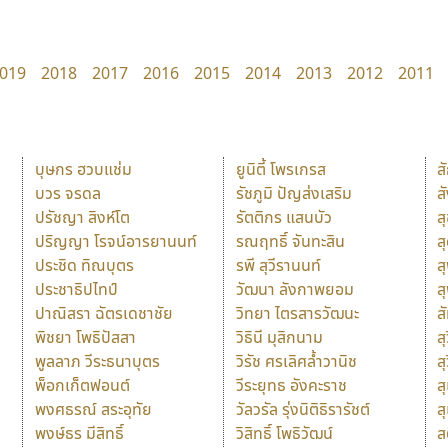
019
2018
2017
2016
2015
2014
2013
2012
2011
บุษกร ฮวบแช่ม
ยูนิตี้ โพรเกรส
ส
บวร จรดล
รัชภูมิ ปัญส่งเสริม
ส
ปรัชญา สิงห์โต
รัตติกร แสนบัว
ส
ปริญญา โรจน์อารยานนท์
รณฤทธิ์ จันทะสิน
ส
ประชิด ทิณบุตร
รพี สุวีรานนท์
ส
ประชาธิปไทป์
วัฒนา ลังกาพยอม
ส
ปาณิสรา ฉัตรเดชาชัย
วิทยา ไตรสารวัฒนะ
ส
พิชยา โพธิปัสสา
วิธินี มุสิกนาม
สุ
พูลลาภ วีระธนาบุตร
วิรัช ศรเลิศล้ำวานิช
ส
พ็อกเก็ตฟอนต์
วีระยุทธ อังคะราช
ส
พงศธรณ์ สระอุทัย
วัลวรัล รุ่งนิติธิรารัชต์
ส
พงษ์ธร มีสิทธิ์
วิสิทธิ์ โพธิวัฒน์
ส