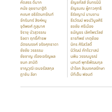
คัดสรร ดีมาก
ธัญชภัสส์ จันทรนิมิ
คนัช อุยยามาฐิติ
ธัญรมณ ผู้ภาวศุทธิ
คเณศ อธิรัตนกรัณฑ์
ธีร์ชญาน์ นามขาน
จักรินทร์ สิงห์หนู
ธีรวัฒน์ พจน์วิบูลศิริ
จุติพงศ์ ภูสุมาศ
ธงชัย ศรีเมือง
จิรายุ บัวสุวรรณ
ธนัญธร เลิศไพรวัลย์
จิลดา ฤทธิ์คำรพ
ธารทิพย์ เกตุย้อย
ฉัตรณรงค์ จริงศุภธาดา
นิกร ศิริสวัสดิ์
ชัชชัย วรธรรม
นิวัฒน์ ภัทโรวาสน์
ชัยชาญ เรืองเจริญผล
นพิน วรรณบูรณ์
ชนก สามิติ
นภนต์ พุทธิพัฒนกุล
ชาญวุฒิ เจนจรัสสกุล
นำโชค สินมงคลรักษา
ฎายิน ลีลา
บีทีเอ็น ฟอนต์
9 Fonts
F
A
Fontcraft