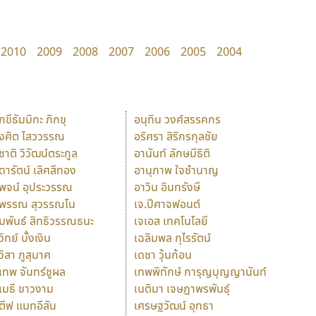
2010
2009
2008
2007
2006
2005
2004
ักขีธัมมิกะ ภิกขุ
อนุทิน วงศ์สรรคกร
ังศิต ไสววรรณ
อริศรา สิริกรกุลชัย
ุชาติ วิวัฒน์ตระกูล
อานันท์ ลักษมีธิติ
ุดารัตน์ เลิศสีทอง
อานุภาพ ใจชำนาญ
ุพจน์ อุประวรรณ
อาวิน อินทรังษี
ุพรรณ สุวรรณโน
เจ.ปีศาจฟอนต์
ัมพันธ์ สิทธิวรรณธนะ
เจเอส เทคโนโลยี
วิทย์ บั้งเงิน
เฉลิมพล กุไรรัตน์
ุวิสา ภูสุมาศ
เดชา วุ้นก้อน
ุเทพ จันทร์ชูผล
เทพพิทักษ์ การุญบุญญานันท์
ุเมธี ขาวงาม
เนติมา เจษฎาพรพันธุ์
ตีฟ แมทอีสัน
เศรษฐวัฒน์ อุทธา