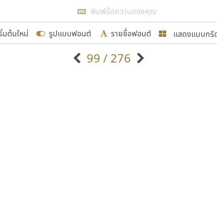
แสดงผลแบบลิสต์
ริ่มต้นใหม่
รูปแบบฟอนต์
รายชื่อฟอนต์
แสดงแบบกริ
รเพิ่มฟอนต์ไทยเข้าไปให้ได้อย่างน้อยเดือนละ ๓๐ ฟอนต์ นั่
99 / 276
นอกจากจะเป็นประโยชน์ต่อตนเองแล้ว จะมีประโยชน์กับผู้อื่นไ
แบบตัวอักษรจีน
แบบตัวอักษรหัวบัว
แบบตัวอักษรซ้อนเงา
แบบตัวอักษรหัวบอด
G
H
I
J
K
L
M
N
O
P
Q
R
แบบตัวอักษรย้อนยุค
แบบตัวอักษรเกาหลี
ขอขอบคุณ
ถ
แบบตัวอักษรล้านนา
ท
ธ
น
บ
ป
แบบตัวอักษรเส้นขอบ
ผ
พ
ฟ
ภ
ม
แบบตัวอักษรลาว
แบบตัวอักษรแฟนซี
แบบตัวอักษรสคริปท์
แบบตัวอักษรโบราณ
อกแบบฟอนต์ไทยทุกท่านที่สร้างสรรค์ผลงานเพื่อสืบสานอัก
อน ปรัชญา สิงห์โต ที่อนุญาตให้เผยแพร่ข้อมูลจาก ฟอนต