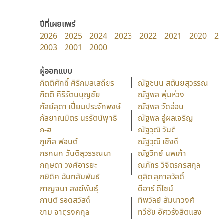
ปีที่เผยแพร่
2026
2025
2024
2023
2022
2021
2020
2
2003
2001
2000
ผู้ออกแบบ
กิตติศักดิ์ ศิริกมลเสถียร
ณัฐชนน สตันยสุวรรณ
กิตติ ศิริรัตนบุญชัย
ณัฐพล พุ่มห่วง
กัลย์สุดา เปี่ยมประจักพงษ์
ณัฐพล วัดอ่อน
กัลยาณมิตร นรรัตน์พุทธิ
ณัฐพล อู่ผลเจริญ
ก-ฮ
ณัฐวุฒิ วันดี
กูเกิล ฟอนต์
ณัฐวุฒิ เชิงดี
กรกนก ตันติสุวรรณนา
ณัฐวิทย์ นพเก้า
กฤษดา วงศ์อารยะ
ณภัทร วิจิตรกรสกุล
กษิดิศ ฉันทสัมพันธ์
ดุสิต สุภาสวัสดิ์
กาญจนา สงฆ์พันธุ์
ดีอาร์ ดีไซน์
กานต์ รอดสวัสดิ์
ทิพวัลย์ สัมนาวงศ์
ขาม จาตุรงคกุล
ทวีชัย อัศวรังสิตแสง