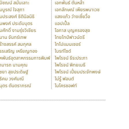
มิชฌน์ สมันเลาะ
เอกพันธ์ ตันหล้า
มบูรณ์ ใจสุภา
เอกลักษณ์ เพียรพนาเวช
มประสงค์ ธิตินิลนิธิ
แสงแก้ว ว่างเซี่ยวื่อ
มพงค์ ประดับบุตร
แอปเปิ้ล
มศักดิ์ งามรุ่งวิเชียร
โอภาส บุญครองสุข
มาน จันทร์เทพ
ไทยไทป์ฟาวน์ดรี
ร้างสรรค์ สมกุศล
ไทโปแมนเซอร์
รรเสริญ เหรียญทอง
ไบรท์ไซด์
หพันธ์อุตสาหกรรมการพิมพ์
ไพโรจน์ ธีระประภา
ามารถ นามคุณ
ไพโรจน์ พิทยเมธี
ิชยา สุขประดิษฐ์
ไพโรจน์ เปี่ยมประจักพงษ์
ธิคม วงศ์มณี
ไม่รู้ ฟอนต์
นุตร ตันตราภรณ์
ไมโครซอฟท์
ร
ฤ