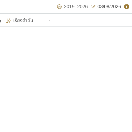
2019–2026
03/08/2026
ด
นหมายถึง ปลายปี พ.ศ. ๒๕๖๒ จะมีฟอนต์
ด้บ้าง ไม่มากก็น้อย
แบบตัวเขียนพู่กัน
แบบฟอนต์ซิ่ง
แบบตัวเนื้อความ
แบบลายมือผู้ใหญ่
S
T
U
V
W
Y
Z
แบบตัวเหลี่ยม
แบบลายมือวัยรุ่น
ย
แบบปลายมน
ร
ฤ
ล
ว
ศ
แบบลายมือเด็ก
ส
ห
อ
ฮ
แบบปลายแหลม
แบบอาลักษณ์
แบบปากกาหัวตัด
ษรไทย
์.คอม