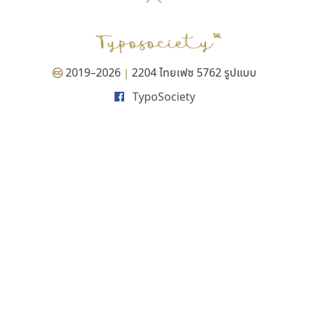
P
TS
PANI
Type Buthon
ฐ
PK
Typomancer
ฑ
PS
U
Q
UID
ด
2019–2026
2204 ไทยเฟซ 5762 รูปแบบ
|
R
UNK
ต
TypoSociety
S
UPC
ถ
Sarun’s
V
ท
SD
W
ธ
SOV
X
น
SP
Y
บ
Superstore
Z
ป
Surafont
zooddooz
ผ
T
ก
ฝ
TA
ข
TCHA
ค
TEPC
ง
ภ
TF
จ
ม