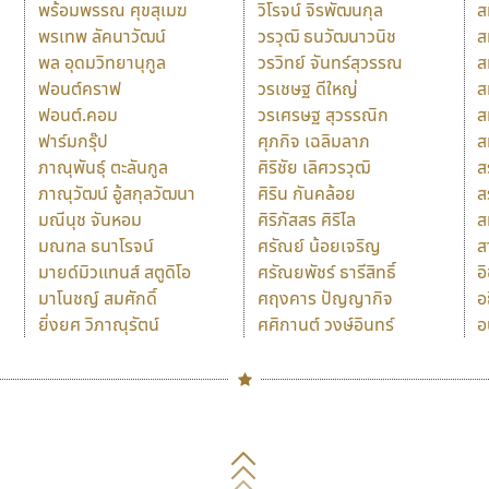
พร้อมพรรณ ศุขสุเมฆ
วิโรจน์ จิรพัฒนกุล
ส
พรเทพ ลัคนาวัฒน์
วรวุฒิ ธนวัฒนาวนิช
ส
พล อุดมวิทยานุกูล
วรวิทย์ จันทร์สุวรรณ
ส
ฟอนต์คราฟ
วรเชษฐ ดีใหญ่
ส
ฟอนต์.คอม
วรเศรษฐ สุวรรณิก
ส
ฟาร์มกรุ๊ป
ศุภกิจ เฉลิมลาภ
ส
ภาณุพันธุ์ ตะลันกูล
ศิริชัย เลิศวรวุฒิ
ส
ภาณุวัฒน์ อู้สกุลวัฒนา
ศิริน กันคล้อย
ส
มณีนุช จันหอม
ศิริภัสสร ศิริไล
ส
มณฑล ธนาโรจน์
ศรัณย์ น้อยเจริญ
ส
มายด์มิวแทนส์ สตูดิโอ
ศรัณยพัชร์ ธารีสิทธิ์
อ
มาโนชญ์ สมศักดิ์
ศฤงคาร ปัญญากิจ
อ
ยิ่งยศ วิภาณุรัตน์
ศศิกานต์ วงษ์อินทร์
อ
Naipol
TLWG
ช
O
Torsilp
ซ