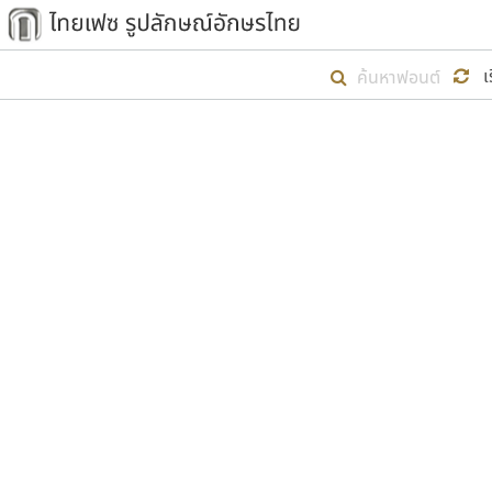
เริ่ม ไทยเฟซ นี้ขึ้นมา
เ
เป้าหมายที่ยังคงดำเนินไปอยู่ คือกา
ไม่ต่ำกว่า ๔๐๐ ฟอนต์ในระบบ หวังว่า 
ตัวอักษรมีหัวขมวด
แบบตัวการ์ตูน
ตัวอักษรไม่มีหัวขมวด
แบบตัวดิสเพลย์
9
A
B
C
D
E
F
ฟอนต์ยอดนิยม
แบบตัวประดิษฐ์
ฟอนต์ล้านดาวน์โหลด
ก
ข
ค
จ
ฉ
ช
แบบตัวพิกเซล
ซ
ฌ
ด
ต
ระบบปฏิบัติการ
แบบตัวพิมพ์ดีด
อัตลักษณ์องค์กร
แบบตัวมีเชิงฐาน
ผู้อ
คุณแ