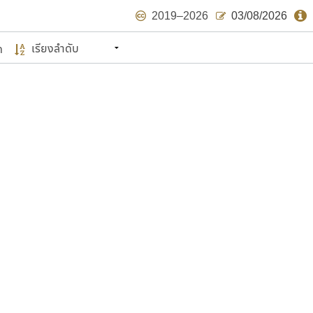
2019–2026
03/08/2026
ด
นหมายถึง ปลายปี พ.ศ. ๒๕๖๒ จะมีฟอนต์
ด้บ้าง ไม่มากก็น้อย
แบบตัวเขียนพู่กัน
แบบฟอนต์ซิ่ง
แบบตัวเนื้อความ
แบบลายมือผู้ใหญ่
S
T
U
V
W
Y
Z
แบบตัวเหลี่ยม
แบบลายมือวัยรุ่น
ย
แบบปลายมน
ร
ฤ
ล
ว
ศ
แบบลายมือเด็ก
ส
ห
อ
ฮ
แบบปลายแหลม
แบบอาลักษณ์
แบบปากกาหัวตัด
ษรไทย
์.คอม