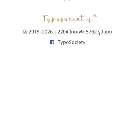
P
TS
PANI
Type Buthon
ฐ
PK
Typomancer
ฑ
PS
U
Q
UID
ด
2019–2026
2204 ไทยเฟซ 5762 รูปแบบ
|
R
UNK
ต
TypoSociety
S
UPC
ถ
Sarun’s
V
ท
SD
W
ธ
SOV
X
น
SP
Y
บ
Superstore
Z
ป
Surafont
zooddooz
ผ
T
ก
ฝ
TA
ข
TCHA
ค
TEPC
ง
ภ
TF
จ
ม