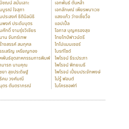
มิชฌน์ สมันเลาะ
เอกพันธ์ ตันหล้า
มบูรณ์ ใจสุภา
เอกลักษณ์ เพียรพนาเวช
มประสงค์ ธิตินิลนิธิ
แสงแก้ว ว่างเซี่ยวื่อ
มพงค์ ประดับบุตร
แอปเปิ้ล
มศักดิ์ งามรุ่งวิเชียร
โอภาส บุญครองสุข
มาน จันทร์เทพ
ไทยไทป์ฟาวน์ดรี
ร้างสรรค์ สมกุศล
ไทโปแมนเซอร์
รรเสริญ เหรียญทอง
ไบรท์ไซด์
หพันธ์อุตสาหกรรมการพิมพ์
ไพโรจน์ ธีระประภา
ามารถ นามคุณ
ไพโรจน์ พิทยเมธี
ิชยา สุขประดิษฐ์
ไพโรจน์ เปี่ยมประจักพงษ์
ธิคม วงศ์มณี
ไม่รู้ ฟอนต์
นุตร ตันตราภรณ์
ไมโครซอฟท์
ร
ฤ