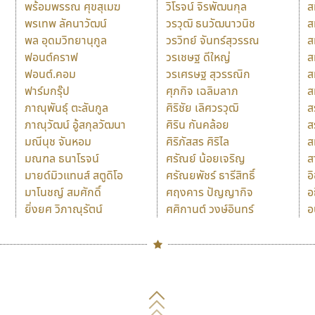
พร้อมพรรณ ศุขสุเมฆ
วิโรจน์ จิรพัฒนกุล
ส
พรเทพ ลัคนาวัฒน์
วรวุฒิ ธนวัฒนาวนิช
ส
พล อุดมวิทยานุกูล
วรวิทย์ จันทร์สุวรรณ
ส
ฟอนต์คราฟ
วรเชษฐ ดีใหญ่
ส
ฟอนต์.คอม
วรเศรษฐ สุวรรณิก
ส
ฟาร์มกรุ๊ป
ศุภกิจ เฉลิมลาภ
ส
ภาณุพันธุ์ ตะลันกูล
ศิริชัย เลิศวรวุฒิ
ส
ภาณุวัฒน์ อู้สกุลวัฒนา
ศิริน กันคล้อย
ส
มณีนุช จันหอม
ศิริภัสสร ศิริไล
ส
มณฑล ธนาโรจน์
ศรัณย์ น้อยเจริญ
ส
มายด์มิวแทนส์ สตูดิโอ
ศรัณยพัชร์ ธารีสิทธิ์
อ
มาโนชญ์ สมศักดิ์
ศฤงคาร ปัญญากิจ
อ
ยิ่งยศ วิภาณุรัตน์
ศศิกานต์ วงษ์อินทร์
อ
Naipol
TLWG
ช
O
Torsilp
ซ