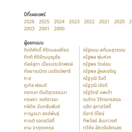
ปีที่เผยแพร่
2026
2025
2024
2023
2022
2021
2020
2
2003
2001
2000
ผู้ออกแบบ
กิตติศักดิ์ ศิริกมลเสถียร
ณัฐชนน สตันยสุวรรณ
กิตติ ศิริรัตนบุญชัย
ณัฐพล พุ่มห่วง
กัลย์สุดา เปี่ยมประจักพงษ์
ณัฐพล วัดอ่อน
กัลยาณมิตร นรรัตน์พุทธิ
ณัฐพล อู่ผลเจริญ
ก-ฮ
ณัฐวุฒิ วันดี
กูเกิล ฟอนต์
ณัฐวุฒิ เชิงดี
กรกนก ตันติสุวรรณนา
ณัฐวิทย์ นพเก้า
กฤษดา วงศ์อารยะ
ณภัทร วิจิตรกรสกุล
กษิดิศ ฉันทสัมพันธ์
ดุสิต สุภาสวัสดิ์
กาญจนา สงฆ์พันธุ์
ดีอาร์ ดีไซน์
กานต์ รอดสวัสดิ์
ทิพวัลย์ สัมนาวงศ์
ขาม จาตุรงคกุล
ทวีชัย อัศวรังสิตแสง