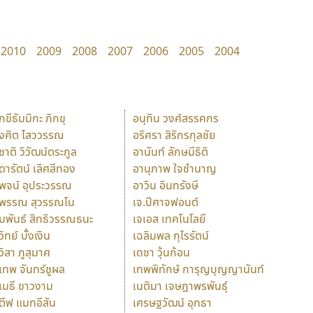
2010
2009
2008
2007
2006
2005
2004
ักขีธัมมิกะ ภิกขุ
อนุทิน วงศ์สรรคกร
ังศิต ไสววรรณ
อริศรา สิริกรกุลชัย
ุชาติ วิวัฒน์ตระกูล
อานันท์ ลักษมีธิติ
ุดารัตน์ เลิศสีทอง
อานุภาพ ใจชำนาญ
ุพจน์ อุประวรรณ
อาวิน อินทรังษี
ุพรรณ สุวรรณโน
เจ.ปีศาจฟอนต์
ัมพันธ์ สิทธิวรรณธนะ
เจเอส เทคโนโลยี
วิทย์ บั้งเงิน
เฉลิมพล กุไรรัตน์
ุวิสา ภูสุมาศ
เดชา วุ้นก้อน
ุเทพ จันทร์ชูผล
เทพพิทักษ์ การุญบุญญานันท์
ุเมธี ขาวงาม
เนติมา เจษฎาพรพันธุ์
ตีฟ แมทอีสัน
เศรษฐวัฒน์ อุทธา