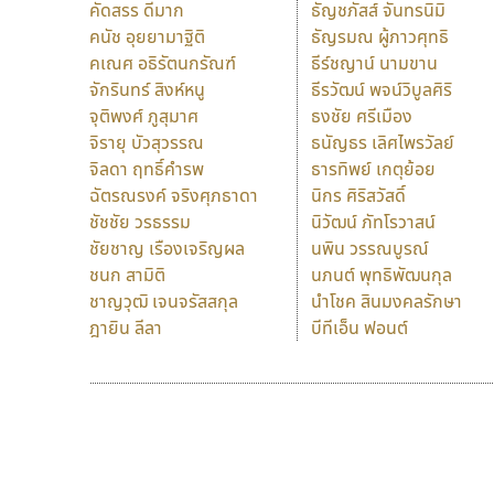
คัดสรร ดีมาก
ธัญชภัสส์ จันทรนิมิ
คนัช อุยยามาฐิติ
ธัญรมณ ผู้ภาวศุทธิ
คเณศ อธิรัตนกรัณฑ์
ธีร์ชญาน์ นามขาน
จักรินทร์ สิงห์หนู
ธีรวัฒน์ พจน์วิบูลศิริ
จุติพงศ์ ภูสุมาศ
ธงชัย ศรีเมือง
จิรายุ บัวสุวรรณ
ธนัญธร เลิศไพรวัลย์
จิลดา ฤทธิ์คำรพ
ธารทิพย์ เกตุย้อย
ฉัตรณรงค์ จริงศุภธาดา
นิกร ศิริสวัสดิ์
ชัชชัย วรธรรม
นิวัฒน์ ภัทโรวาสน์
ชัยชาญ เรืองเจริญผล
นพิน วรรณบูรณ์
ชนก สามิติ
นภนต์ พุทธิพัฒนกุล
ชาญวุฒิ เจนจรัสสกุล
นำโชค สินมงคลรักษา
ฎายิน ลีลา
บีทีเอ็น ฟอนต์
9 Fonts
F
A
Fontcraft