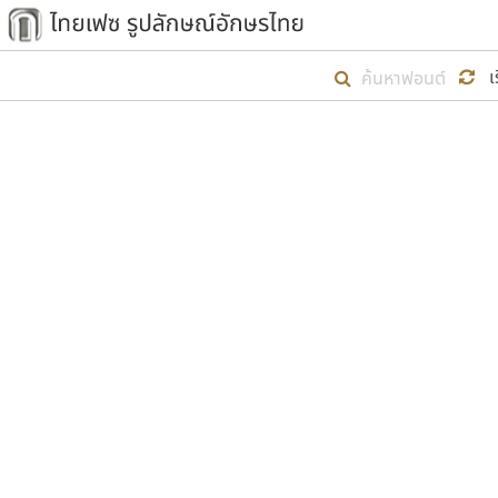
เริ่ม ไทยเฟซ นี้ขึ้นมา
เ
เป้าหมายที่ยังคงดำเนินไปอยู่ คือกา
ไม่ต่ำกว่า ๔๐๐ ฟอนต์ในระบบ หวังว่า 
ตัวอักษรมีหัวขมวด
แบบตัวการ์ตูน
ตัวอักษรไม่มีหัวขมวด
แบบตัวดิสเพลย์
9
A
B
C
D
E
F
ฟอนต์ยอดนิยม
แบบตัวประดิษฐ์
ฟอนต์ล้านดาวน์โหลด
ก
ข
ค
จ
ฉ
ช
แบบตัวพิกเซล
ซ
ฌ
ด
ต
ระบบปฏิบัติการ
แบบตัวพิมพ์ดีด
อัตลักษณ์องค์กร
แบบตัวมีเชิงฐาน
ผู้อ
คุณแ