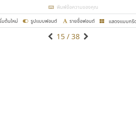
แสดงผลแบบลิสต์
ริ่มต้นใหม่
รูปแบบฟอนต์
รายชื่อฟอนต์
แสดงแบบกริ
รเพิ่มฟอนต์ไทยเข้าไปให้ได้อย่างน้อยเดือนละ ๓๐ ฟอนต์ นั่
15 / 38
นอกจากจะเป็นประโยชน์ต่อตนเองแล้ว จะมีประโยชน์กับผู้อื่นไ
แบบตัวอักษรจีน
แบบตัวอักษรหัวบัว
แบบตัวอักษรซ้อนเงา
แบบตัวอักษรหัวบอด
G
H
I
J
K
L
M
N
O
P
Q
R
แบบตัวอักษรย้อนยุค
แบบตัวอักษรเกาหลี
ขอขอบคุณ
ถ
แบบตัวอักษรล้านนา
ท
ธ
น
บ
ป
แบบตัวอักษรเส้นขอบ
ผ
พ
ฟ
ภ
ม
แบบตัวอักษรลาว
แบบตัวอักษรแฟนซี
แบบตัวอักษรสคริปท์
แบบตัวอักษรโบราณ
อกแบบฟอนต์ไทยทุกท่านที่สร้างสรรค์ผลงานเพื่อสืบสานอัก
อน ปรัชญา สิงห์โต ที่อนุญาตให้เผยแพร่ข้อมูลจาก ฟอนต