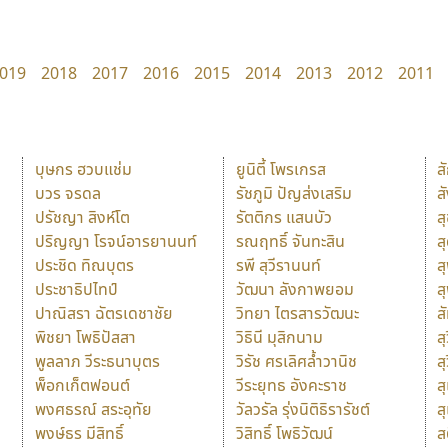
019
2018
2017
2016
2015
2014
2013
2012
2011
บุษกร ฮวบแช่ม
ยูนิตี้ โพรเกรส
ส
บวร จรดล
รัชภูมิ ปัญส่งเสริม
ส
ปรัชญา สิงห์โต
รัตติกร แสนบัว
ส
ปริญญา โรจน์อารยานนท์
รณฤทธิ์ จันทะสิน
ส
ประชิด ทิณบุตร
รพี สุวีรานนท์
ส
ประชาธิปไทป์
วัฒนา ลังกาพยอม
ส
ปาณิสรา ฉัตรเดชาชัย
วิทยา ไตรสารวัฒนะ
ส
พิชยา โพธิปัสสา
วิธินี มุสิกนาม
สุ
พูลลาภ วีระธนาบุตร
วิรัช ศรเลิศล้ำวานิช
ส
พ็อกเก็ตฟอนต์
วีระยุทธ อังคะราช
ส
พงศธรณ์ สระอุทัย
วัลวรัล รุ่งนิติธิรารัชต์
ส
พงษ์ธร มีสิทธิ์
วิสิทธิ์ โพธิวัฒน์
ส