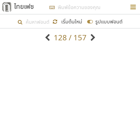
การในรูปแบบใหม่เพื่อใช้เป็นแนวทางในการศึกษารูป
ร่างหน้าตาของฟอนต์ไทยสำหรับการเรียนรู้เพื่อเริ่ม
เริ่มต้นใหม่
รูปแบบฟอนต์
สร้างฟอนต์ของตัวเอง ในเดือนมีนาคม พ.ศ. ๒๕๖๒ จึง
128 / 157
ได้เริ่ม ไทยเฟซ นี้ขึ้นมา
ตัวอักษรมีหัวขมวด
แบบตัวอักษรหัวบัว
แสดงผลแบบลิสต์
ตัวอักษรไม่มีหัวขมวด
แบบตัวอักษรหัวบอด
9
A
B
C
D
E
F
G
H
I
J
ฟอนต์ยอดนิยม
แบบตัวอักษรเกาหลี
เป้าหมายที่ยังคงดำเนินไปอยู่ คือการเพิ่มฟอนต์ไทย
K
L
M
N
O
P
Q
R
S
T
U
ฟอนต์ล้านดาวน์โหลด
แบบตัวอักษรเส้นขอบ
เข้าไปให้ได้อย่างน้อยเดือนละ ๓๐ ฟอนต์ นั่นหมายถึง
ระบบปฏิบัติการ
แบบตัวอักษรแฟนซี
V
W
Y
Z
อัตลักษณ์องค์กร
แบบตัวอักษรโบราณ
ปลายปี พ.ศ. ๒๕๖๒ จะมีฟอนต์ไม่ต่ำกว่า ๔๐๐ ฟอนต์ใน
แบบตัวการ์ตูน
แบบตัวเขียนพู่กัน
ก
ข
ค
จ
ฉ
ช
ซ
ฌ
ด
ต
ถ
ระบบ หวังว่า นอกจากจะเป็นประโยชน์ต่อตนเองแล้ว
แบบตัวดิสเพลย์
แบบตัวเนื้อความ
จะมีประโยชน์กับผู้อื่นได้บ้าง ไม่มากก็น้อย
แบบตัวประดิษฐ์
แบบตัวเหลี่ยม
ท
ธ
น
บ
ป
ผ
พ
ฟ
ภ
ม
ย
แบบตัวพิกเซล
แบบปลายมน
ร
ฤ
ล
ว
ศ
ส
ห
อ
ฮ
แบบตัวพิมพ์ดีด
แบบปลายแหลม
ขอขอบคุณ
แบบตัวมีเชิงฐาน
แบบปากกาหัวตัด
แบบตัวอักษรจีน
แบบฟอนต์ซิ่ง
แบบตัวอักษรซ้อนเงา
แบบลายมือผู้ใหญ่