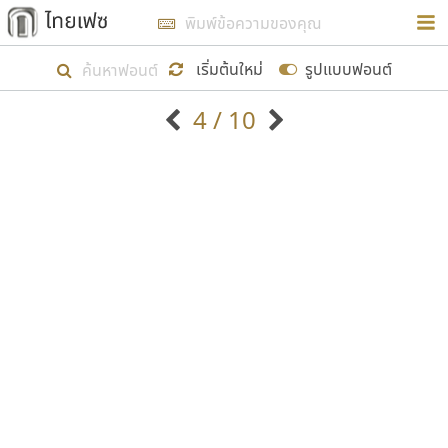
การในรูปแบบใหม่เพื่อใช้เป็นแนวทางในการศึกษารูป
ร่างหน้าตาของฟอนต์ไทยสำหรับการเรียนรู้เพื่อเริ่ม
เริ่มต้นใหม่
รูปแบบฟอนต์
สร้างฟอนต์ของตัวเอง ในเดือนมีนาคม พ.ศ. ๒๕๖๒ จึง
4 / 10
ได้เริ่ม ไทยเฟซ นี้ขึ้นมา
ตัวอักษรมีหัวขมวด
แบบตัวอักษรหัวบัว
แสดงผลแบบลิสต์
ตัวอักษรไม่มีหัวขมวด
แบบตัวอักษรหัวบอด
9
A
B
C
D
E
F
G
H
I
J
ฟอนต์ยอดนิยม
แบบตัวอักษรเกาหลี
เป้าหมายที่ยังคงดำเนินไปอยู่ คือการเพิ่มฟอนต์ไทย
K
L
M
N
O
P
Q
R
S
T
U
ฟอนต์ล้านดาวน์โหลด
แบบตัวอักษรเส้นขอบ
เข้าไปให้ได้อย่างน้อยเดือนละ ๓๐ ฟอนต์ นั่นหมายถึง
ระบบปฏิบัติการ
แบบตัวอักษรแฟนซี
V
W
Y
Z
อัตลักษณ์องค์กร
แบบตัวอักษรโบราณ
ปลายปี พ.ศ. ๒๕๖๒ จะมีฟอนต์ไม่ต่ำกว่า ๔๐๐ ฟอนต์ใน
แบบตัวการ์ตูน
แบบตัวเขียนพู่กัน
ก
ข
ค
จ
ฉ
ช
ซ
ฌ
ด
ต
ถ
ระบบ หวังว่า นอกจากจะเป็นประโยชน์ต่อตนเองแล้ว
แบบตัวดิสเพลย์
แบบตัวเนื้อความ
จะมีประโยชน์กับผู้อื่นได้บ้าง ไม่มากก็น้อย
แบบตัวประดิษฐ์
แบบตัวเหลี่ยม
ท
ธ
น
บ
ป
ผ
พ
ฟ
ภ
ม
ย
แบบตัวพิกเซล
แบบปลายมน
ร
ฤ
ล
ว
ศ
ส
ห
อ
ฮ
แบบตัวพิมพ์ดีด
แบบปลายแหลม
ขอขอบคุณ
แบบตัวมีเชิงฐาน
แบบปากกาหัวตัด
แบบตัวอักษรจีน
แบบฟอนต์ซิ่ง
แบบตัวอักษรซ้อนเงา
แบบลายมือผู้ใหญ่