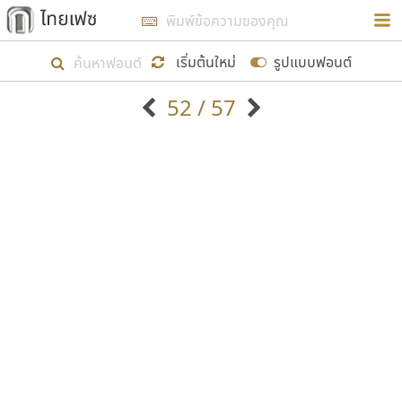
การในรูปแบบใหม่เพื่อใช้เป็นแนวทางในการศึกษารูป
ร่างหน้าตาของฟอนต์ไทยสำหรับการเรียนรู้เพื่อเริ่ม
เริ่มต้นใหม่
รูปแบบฟอนต์
สร้างฟอนต์ของตัวเอง ในเดือนมีนาคม พ.ศ. ๒๕๖๒ จึง
52 / 57
ได้เริ่ม ไทยเฟซ นี้ขึ้นมา
ตัวอักษรมีหัวขมวด
แบบตัวอักษรหัวบัว
แสดงผลแบบลิสต์
ตัวอักษรไม่มีหัวขมวด
แบบตัวอักษรหัวบอด
9
A
B
C
D
E
F
G
H
I
J
ฟอนต์ยอดนิยม
แบบตัวอักษรเกาหลี
เป้าหมายที่ยังคงดำเนินไปอยู่ คือการเพิ่มฟอนต์ไทย
K
L
M
N
O
P
Q
R
S
T
U
ฟอนต์ล้านดาวน์โหลด
แบบตัวอักษรเส้นขอบ
เข้าไปให้ได้อย่างน้อยเดือนละ ๓๐ ฟอนต์ นั่นหมายถึง
ระบบปฏิบัติการ
แบบตัวอักษรแฟนซี
V
W
Y
Z
อัตลักษณ์องค์กร
แบบตัวอักษรโบราณ
ปลายปี พ.ศ. ๒๕๖๒ จะมีฟอนต์ไม่ต่ำกว่า ๔๐๐ ฟอนต์ใน
แบบตัวการ์ตูน
แบบตัวเขียนพู่กัน
ก
ข
ค
จ
ฉ
ช
ซ
ฌ
ด
ต
ถ
ระบบ หวังว่า นอกจากจะเป็นประโยชน์ต่อตนเองแล้ว
แบบตัวดิสเพลย์
แบบตัวเนื้อความ
จะมีประโยชน์กับผู้อื่นได้บ้าง ไม่มากก็น้อย
แบบตัวประดิษฐ์
แบบตัวเหลี่ยม
ท
ธ
น
บ
ป
ผ
พ
ฟ
ภ
ม
ย
แบบตัวพิกเซล
แบบปลายมน
ร
ฤ
ล
ว
ศ
ส
ห
อ
ฮ
แบบตัวพิมพ์ดีด
แบบปลายแหลม
ขอขอบคุณ
แบบตัวมีเชิงฐาน
แบบปากกาหัวตัด
แบบตัวอักษรจีน
แบบฟอนต์ซิ่ง
แบบตัวอักษรซ้อนเงา
แบบลายมือผู้ใหญ่