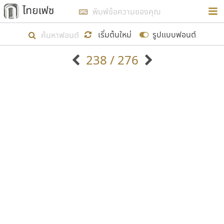
การในรูปแบบใหม่เพื่อใช้เป็นแนวทางในการศึกษารูป
ร่างหน้าตาของฟอนต์ไทยสำหรับการเรียนรู้เพื่อเริ่ม
เริ่มต้นใหม่
รูปแบบฟอนต์
สร้างฟอนต์ของตัวเอง ในเดือนมีนาคม พ.ศ. ๒๕๖๒ จึง
238 / 276
ได้เริ่ม ไทยเฟซ นี้ขึ้นมา
ตัวอักษรมีหัวขมวด
แบบตัวอักษรหัวบัว
แสดงผลแบบลิสต์
ตัวอักษรไม่มีหัวขมวด
แบบตัวอักษรหัวบอด
9
A
B
C
D
E
F
G
H
I
J
ฟอนต์ยอดนิยม
แบบตัวอักษรเกาหลี
เป้าหมายที่ยังคงดำเนินไปอยู่ คือการเพิ่มฟอนต์ไทย
K
L
M
N
O
P
Q
R
S
T
U
ฟอนต์ล้านดาวน์โหลด
แบบตัวอักษรเส้นขอบ
เข้าไปให้ได้อย่างน้อยเดือนละ ๓๐ ฟอนต์ นั่นหมายถึง
ระบบปฏิบัติการ
แบบตัวอักษรแฟนซี
V
W
Y
Z
อัตลักษณ์องค์กร
แบบตัวอักษรโบราณ
ปลายปี พ.ศ. ๒๕๖๒ จะมีฟอนต์ไม่ต่ำกว่า ๔๐๐ ฟอนต์ใน
แบบตัวการ์ตูน
แบบตัวเขียนพู่กัน
ก
ข
ค
จ
ฉ
ช
ซ
ฌ
ด
ต
ถ
ระบบ หวังว่า นอกจากจะเป็นประโยชน์ต่อตนเองแล้ว
แบบตัวดิสเพลย์
แบบตัวเนื้อความ
จะมีประโยชน์กับผู้อื่นได้บ้าง ไม่มากก็น้อย
แบบตัวประดิษฐ์
แบบตัวเหลี่ยม
ท
ธ
น
บ
ป
ผ
พ
ฟ
ภ
ม
ย
แบบตัวพิกเซล
แบบปลายมน
ร
ฤ
ล
ว
ศ
ส
ห
อ
ฮ
แบบตัวพิมพ์ดีด
แบบปลายแหลม
ขอขอบคุณ
แบบตัวมีเชิงฐาน
แบบปากกาหัวตัด
แบบตัวอักษรจีน
แบบฟอนต์ซิ่ง
แบบตัวอักษรซ้อนเงา
แบบลายมือผู้ใหญ่