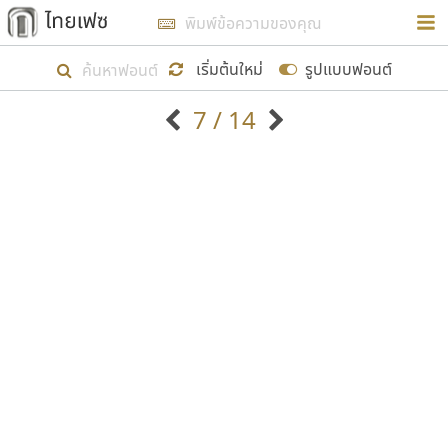
การในรูปแบบใหม่เพื่อใช้เป็นแนวทางในการศึกษารูป
ร่างหน้าตาของฟอนต์ไทยสำหรับการเรียนรู้เพื่อเริ่ม
เริ่มต้นใหม่
รูปแบบฟอนต์
สร้างฟอนต์ของตัวเอง ในเดือนมีนาคม พ.ศ. ๒๕๖๒ จึง
7 / 14
ได้เริ่ม ไทยเฟซ นี้ขึ้นมา
ตัวอักษรมีหัวขมวด
แบบตัวอักษรหัวบัว
แสดงผลแบบลิสต์
ตัวอักษรไม่มีหัวขมวด
แบบตัวอักษรหัวบอด
9
A
B
C
D
E
F
G
H
I
J
ฟอนต์ยอดนิยม
แบบตัวอักษรเกาหลี
เป้าหมายที่ยังคงดำเนินไปอยู่ คือการเพิ่มฟอนต์ไทย
K
L
M
N
O
P
Q
R
S
T
U
ฟอนต์ล้านดาวน์โหลด
แบบตัวอักษรเส้นขอบ
เข้าไปให้ได้อย่างน้อยเดือนละ ๓๐ ฟอนต์ นั่นหมายถึง
ระบบปฏิบัติการ
แบบตัวอักษรแฟนซี
V
W
Y
Z
อัตลักษณ์องค์กร
แบบตัวอักษรโบราณ
ปลายปี พ.ศ. ๒๕๖๒ จะมีฟอนต์ไม่ต่ำกว่า ๔๐๐ ฟอนต์ใน
แบบตัวการ์ตูน
แบบตัวเขียนพู่กัน
ก
ข
ค
จ
ฉ
ช
ซ
ฌ
ด
ต
ถ
ระบบ หวังว่า นอกจากจะเป็นประโยชน์ต่อตนเองแล้ว
แบบตัวดิสเพลย์
แบบตัวเนื้อความ
จะมีประโยชน์กับผู้อื่นได้บ้าง ไม่มากก็น้อย
แบบตัวประดิษฐ์
แบบตัวเหลี่ยม
ท
ธ
น
บ
ป
ผ
พ
ฟ
ภ
ม
ย
แบบตัวพิกเซล
แบบปลายมน
ร
ฤ
ล
ว
ศ
ส
ห
อ
ฮ
แบบตัวพิมพ์ดีด
แบบปลายแหลม
ขอขอบคุณ
แบบตัวมีเชิงฐาน
แบบปากกาหัวตัด
แบบตัวอักษรจีน
แบบฟอนต์ซิ่ง
แบบตัวอักษรซ้อนเงา
แบบลายมือผู้ใหญ่