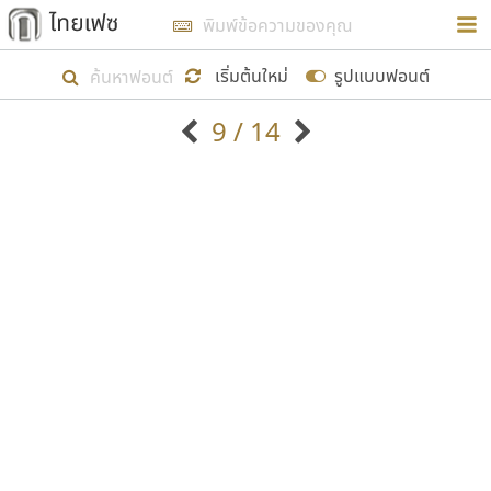
การในรูปแบบใหม่เพื่อใช้เป็นแนวทางในการศึกษารูป
ร่างหน้าตาของฟอนต์ไทยสำหรับการเรียนรู้เพื่อเริ่ม
เริ่มต้นใหม่
รูปแบบฟอนต์
สร้างฟอนต์ของตัวเอง ในเดือนมีนาคม พ.ศ. ๒๕๖๒ จึง
9 / 14
ได้เริ่ม ไทยเฟซ นี้ขึ้นมา
ตัวอักษรมีหัวขมวด
แบบตัวอักษรหัวบัว
แสดงผลแบบลิสต์
ตัวอักษรไม่มีหัวขมวด
แบบตัวอักษรหัวบอด
9
A
B
C
D
E
F
G
H
I
J
ฟอนต์ยอดนิยม
แบบตัวอักษรเกาหลี
เป้าหมายที่ยังคงดำเนินไปอยู่ คือการเพิ่มฟอนต์ไทย
K
L
M
N
O
P
Q
R
S
T
U
ฟอนต์ล้านดาวน์โหลด
แบบตัวอักษรเส้นขอบ
เข้าไปให้ได้อย่างน้อยเดือนละ ๓๐ ฟอนต์ นั่นหมายถึง
ระบบปฏิบัติการ
แบบตัวอักษรแฟนซี
V
W
Y
Z
อัตลักษณ์องค์กร
แบบตัวอักษรโบราณ
ปลายปี พ.ศ. ๒๕๖๒ จะมีฟอนต์ไม่ต่ำกว่า ๔๐๐ ฟอนต์ใน
แบบตัวการ์ตูน
แบบตัวเขียนพู่กัน
ก
ข
ค
จ
ฉ
ช
ซ
ฌ
ด
ต
ถ
ระบบ หวังว่า นอกจากจะเป็นประโยชน์ต่อตนเองแล้ว
แบบตัวดิสเพลย์
แบบตัวเนื้อความ
จะมีประโยชน์กับผู้อื่นได้บ้าง ไม่มากก็น้อย
แบบตัวประดิษฐ์
แบบตัวเหลี่ยม
ท
ธ
น
บ
ป
ผ
พ
ฟ
ภ
ม
ย
แบบตัวพิกเซล
แบบปลายมน
ร
ฤ
ล
ว
ศ
ส
ห
อ
ฮ
แบบตัวพิมพ์ดีด
แบบปลายแหลม
ขอขอบคุณ
แบบตัวมีเชิงฐาน
แบบปากกาหัวตัด
แบบตัวอักษรจีน
แบบฟอนต์ซิ่ง
แบบตัวอักษรซ้อนเงา
แบบลายมือผู้ใหญ่