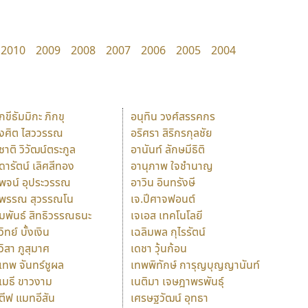
2010
2009
2008
2007
2006
2005
2004
ักขีธัมมิกะ ภิกขุ
อนุทิน วงศ์สรรคกร
ังศิต ไสววรรณ
อริศรา สิริกรกุลชัย
ุชาติ วิวัฒน์ตระกูล
อานันท์ ลักษมีธิติ
ุดารัตน์ เลิศสีทอง
อานุภาพ ใจชำนาญ
ุพจน์ อุประวรรณ
อาวิน อินทรังษี
ุพรรณ สุวรรณโน
เจ.ปีศาจฟอนต์
ัมพันธ์ สิทธิวรรณธนะ
เจเอส เทคโนโลยี
วิทย์ บั้งเงิน
เฉลิมพล กุไรรัตน์
ุวิสา ภูสุมาศ
เดชา วุ้นก้อน
ุเทพ จันทร์ชูผล
เทพพิทักษ์ การุญบุญญานันท์
ุเมธี ขาวงาม
เนติมา เจษฎาพรพันธุ์
ตีฟ แมทอีสัน
เศรษฐวัฒน์ อุทธา