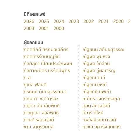
ปีที่เผยแพร่
2026
2025
2024
2023
2022
2021
2020
2
2003
2001
2000
ผู้ออกแบบ
กิตติศักดิ์ ศิริกมลเสถียร
ณัฐชนน สตันยสุวรรณ
กิตติ ศิริรัตนบุญชัย
ณัฐพล พุ่มห่วง
กัลย์สุดา เปี่ยมประจักพงษ์
ณัฐพล วัดอ่อน
กัลยาณมิตร นรรัตน์พุทธิ
ณัฐพล อู่ผลเจริญ
ก-ฮ
ณัฐวุฒิ วันดี
กูเกิล ฟอนต์
ณัฐวุฒิ เชิงดี
กรกนก ตันติสุวรรณนา
ณัฐวิทย์ นพเก้า
กฤษดา วงศ์อารยะ
ณภัทร วิจิตรกรสกุล
กษิดิศ ฉันทสัมพันธ์
ดุสิต สุภาสวัสดิ์
กาญจนา สงฆ์พันธุ์
ดีอาร์ ดีไซน์
กานต์ รอดสวัสดิ์
ทิพวัลย์ สัมนาวงศ์
ขาม จาตุรงคกุล
ทวีชัย อัศวรังสิตแสง