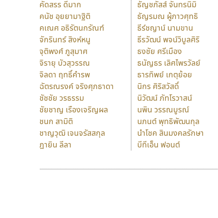
คัดสรร ดีมาก
ธัญชภัสส์ จันทรนิมิ
คนัช อุยยามาฐิติ
ธัญรมณ ผู้ภาวศุทธิ
คเณศ อธิรัตนกรัณฑ์
ธีร์ชญาน์ นามขาน
จักรินทร์ สิงห์หนู
ธีรวัฒน์ พจน์วิบูลศิริ
จุติพงศ์ ภูสุมาศ
ธงชัย ศรีเมือง
จิรายุ บัวสุวรรณ
ธนัญธร เลิศไพรวัลย์
จิลดา ฤทธิ์คำรพ
ธารทิพย์ เกตุย้อย
ฉัตรณรงค์ จริงศุภธาดา
นิกร ศิริสวัสดิ์
ชัชชัย วรธรรม
นิวัฒน์ ภัทโรวาสน์
ชัยชาญ เรืองเจริญผล
นพิน วรรณบูรณ์
ชนก สามิติ
นภนต์ พุทธิพัฒนกุล
ชาญวุฒิ เจนจรัสสกุล
นำโชค สินมงคลรักษา
ฎายิน ลีลา
บีทีเอ็น ฟอนต์
9 Fonts
F
A
Fontcraft