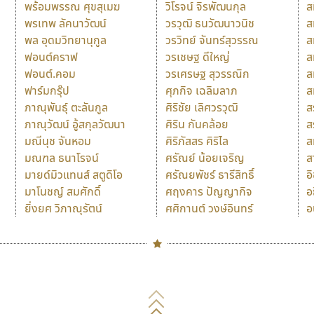
พร้อมพรรณ ศุขสุเมฆ
วิโรจน์ จิรพัฒนกุล
ส
พรเทพ ลัคนาวัฒน์
วรวุฒิ ธนวัฒนาวนิช
ส
พล อุดมวิทยานุกูล
วรวิทย์ จันทร์สุวรรณ
ส
ฟอนต์คราฟ
วรเชษฐ ดีใหญ่
ส
ฟอนต์.คอม
วรเศรษฐ สุวรรณิก
ส
ฟาร์มกรุ๊ป
ศุภกิจ เฉลิมลาภ
ส
ภาณุพันธุ์ ตะลันกูล
ศิริชัย เลิศวรวุฒิ
ส
ภาณุวัฒน์ อู้สกุลวัฒนา
ศิริน กันคล้อย
ส
มณีนุช จันหอม
ศิริภัสสร ศิริไล
ส
มณฑล ธนาโรจน์
ศรัณย์ น้อยเจริญ
ส
มายด์มิวแทนส์ สตูดิโอ
ศรัณยพัชร์ ธารีสิทธิ์
อ
มาโนชญ์ สมศักดิ์
ศฤงคาร ปัญญากิจ
อ
ยิ่งยศ วิภาณุรัตน์
ศศิกานต์ วงษ์อินทร์
อ
Naipol
TLWG
ช
O
Torsilp
ซ