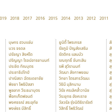
019
2018
2017
2016
2015
2014
2013
2012
2011
บุษกร ฮวบแช่ม
ยูนิตี้ โพรเกรส
ส
บวร จรดล
รัชภูมิ ปัญส่งเสริม
ส
ปรัชญา สิงห์โต
รัตติกร แสนบัว
ส
ปริญญา โรจน์อารยานนท์
รณฤทธิ์ จันทะสิน
ส
ประชิด ทิณบุตร
รพี สุวีรานนท์
ส
ประชาธิปไทป์
วัฒนา ลังกาพยอม
ส
ปาณิสรา ฉัตรเดชาชัย
วิทยา ไตรสารวัฒนะ
ส
พิชยา โพธิปัสสา
วิธินี มุสิกนาม
สุ
พูลลาภ วีระธนาบุตร
วิรัช ศรเลิศล้ำวานิช
ส
พ็อกเก็ตฟอนต์
วีระยุทธ อังคะราช
ส
พงศธรณ์ สระอุทัย
วัลวรัล รุ่งนิติธิรารัชต์
ส
พงษ์ธร มีสิทธิ์
วิสิทธิ์ โพธิวัฒน์
ส