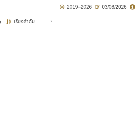
2019–2026
03/08/2026
ด
นหมายถึง ปลายปี พ.ศ. ๒๕๖๒ จะมีฟอนต์
ด้บ้าง ไม่มากก็น้อย
แบบตัวเขียนพู่กัน
แบบฟอนต์ซิ่ง
แบบตัวเนื้อความ
แบบลายมือผู้ใหญ่
S
T
U
V
W
Y
Z
แบบตัวเหลี่ยม
แบบลายมือวัยรุ่น
ย
แบบปลายมน
ร
ฤ
ล
ว
ศ
แบบลายมือเด็ก
ส
ห
อ
ฮ
แบบปลายแหลม
แบบอาลักษณ์
แบบปากกาหัวตัด
ษรไทย
์.คอม