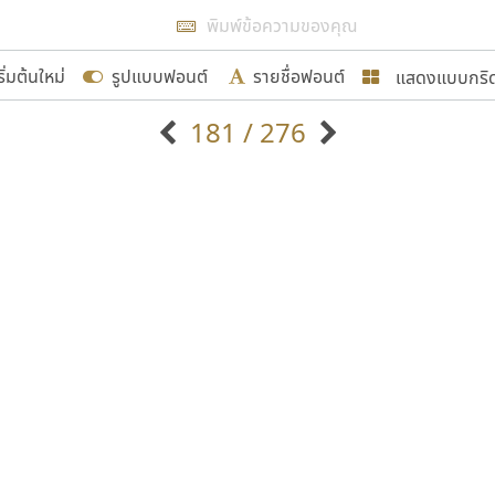
แสดงผลแบบลิสต์
ริ่มต้นใหม่
รูปแบบฟอนต์
รายชื่อฟอนต์
แสดงแบบกริ
รเพิ่มฟอนต์ไทยเข้าไปให้ได้อย่างน้อยเดือนละ ๓๐ ฟอนต์ นั่
181 / 276
นอกจากจะเป็นประโยชน์ต่อตนเองแล้ว จะมีประโยชน์กับผู้อื่นไ
แบบตัวอักษรจีน
แบบตัวอักษรหัวบัว
แบบตัวอักษรซ้อนเงา
แบบตัวอักษรหัวบอด
G
H
I
J
K
L
M
N
O
P
Q
R
แบบตัวอักษรย้อนยุค
แบบตัวอักษรเกาหลี
ขอขอบคุณ
ถ
แบบตัวอักษรล้านนา
ท
ธ
น
บ
ป
แบบตัวอักษรเส้นขอบ
ผ
พ
ฟ
ภ
ม
แบบตัวอักษรลาว
แบบตัวอักษรแฟนซี
แบบตัวอักษรสคริปท์
แบบตัวอักษรโบราณ
อกแบบฟอนต์ไทยทุกท่านที่สร้างสรรค์ผลงานเพื่อสืบสานอัก
อน ปรัชญา สิงห์โต ที่อนุญาตให้เผยแพร่ข้อมูลจาก ฟอนต