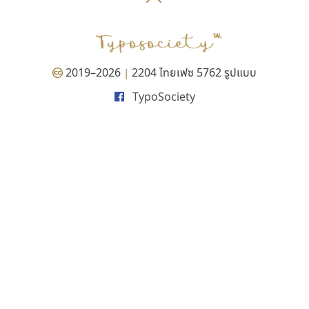
P
TS
PANI
Type Buthon
ฐ
PK
Typomancer
ฑ
PS
U
Q
UID
ด
2019–2026
2204 ไทยเฟซ 5762 รูปแบบ
|
R
UNK
ต
TypoSociety
S
UPC
ถ
Sarun’s
V
ท
SD
W
ธ
SOV
X
น
SP
Y
บ
Superstore
Z
ป
Surafont
zooddooz
ผ
T
ก
ฝ
TA
ข
TCHA
ค
TEPC
ง
ภ
TF
จ
ม