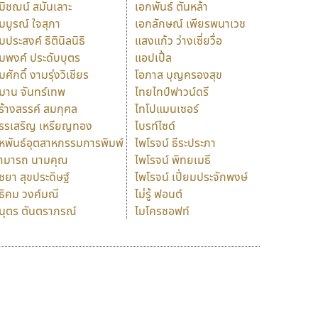
มิชฌน์ สมันเลาะ
เอกพันธ์ ตันหล้า
มบูรณ์ ใจสุภา
เอกลักษณ์ เพียรพนาเวช
มประสงค์ ธิตินิลนิธิ
แสงแก้ว ว่างเซี่ยวื่อ
มพงค์ ประดับบุตร
แอปเปิ้ล
มศักดิ์ งามรุ่งวิเชียร
โอภาส บุญครองสุข
มาน จันทร์เทพ
ไทยไทป์ฟาวน์ดรี
ร้างสรรค์ สมกุศล
ไทโปแมนเซอร์
รรเสริญ เหรียญทอง
ไบรท์ไซด์
หพันธ์อุตสาหกรรมการพิมพ์
ไพโรจน์ ธีระประภา
ามารถ นามคุณ
ไพโรจน์ พิทยเมธี
ิชยา สุขประดิษฐ์
ไพโรจน์ เปี่ยมประจักพงษ์
ธิคม วงศ์มณี
ไม่รู้ ฟอนต์
นุตร ตันตราภรณ์
ไมโครซอฟท์
ร
ฤ