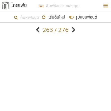
การในรูปแบบใหม่เพื่อใช้เป็นแนวทางในการศึกษารูป
ร่างหน้าตาของฟอนต์ไทยสำหรับการเรียนรู้เพื่อเริ่ม
เริ่มต้นใหม่
รูปแบบฟอนต์
สร้างฟอนต์ของตัวเอง ในเดือนมีนาคม พ.ศ. ๒๕๖๒ จึง
263 / 276
ได้เริ่ม ไทยเฟซ นี้ขึ้นมา
ตัวอักษรมีหัวขมวด
แบบตัวอักษรหัวบัว
แสดงผลแบบลิสต์
ตัวอักษรไม่มีหัวขมวด
แบบตัวอักษรหัวบอด
9
A
B
C
D
E
F
G
H
I
J
ฟอนต์ยอดนิยม
แบบตัวอักษรเกาหลี
เป้าหมายที่ยังคงดำเนินไปอยู่ คือการเพิ่มฟอนต์ไทย
K
L
M
N
O
P
Q
R
S
T
U
ฟอนต์ล้านดาวน์โหลด
แบบตัวอักษรเส้นขอบ
เข้าไปให้ได้อย่างน้อยเดือนละ ๓๐ ฟอนต์ นั่นหมายถึง
ระบบปฏิบัติการ
แบบตัวอักษรแฟนซี
V
W
Y
Z
อัตลักษณ์องค์กร
แบบตัวอักษรโบราณ
ปลายปี พ.ศ. ๒๕๖๒ จะมีฟอนต์ไม่ต่ำกว่า ๔๐๐ ฟอนต์ใน
แบบตัวการ์ตูน
แบบตัวเขียนพู่กัน
ก
ข
ค
จ
ฉ
ช
ซ
ฌ
ด
ต
ถ
ระบบ หวังว่า นอกจากจะเป็นประโยชน์ต่อตนเองแล้ว
แบบตัวดิสเพลย์
แบบตัวเนื้อความ
จะมีประโยชน์กับผู้อื่นได้บ้าง ไม่มากก็น้อย
แบบตัวประดิษฐ์
แบบตัวเหลี่ยม
ท
ธ
น
บ
ป
ผ
พ
ฟ
ภ
ม
ย
แบบตัวพิกเซล
แบบปลายมน
ร
ฤ
ล
ว
ศ
ส
ห
อ
ฮ
แบบตัวพิมพ์ดีด
แบบปลายแหลม
ขอขอบคุณ
แบบตัวมีเชิงฐาน
แบบปากกาหัวตัด
แบบตัวอักษรจีน
แบบฟอนต์ซิ่ง
แบบตัวอักษรซ้อนเงา
แบบลายมือผู้ใหญ่