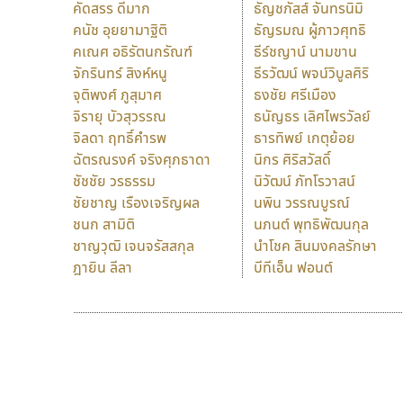
คัดสรร ดีมาก
ธัญชภัสส์ จันทรนิมิ
คนัช อุยยามาฐิติ
ธัญรมณ ผู้ภาวศุทธิ
คเณศ อธิรัตนกรัณฑ์
ธีร์ชญาน์ นามขาน
จักรินทร์ สิงห์หนู
ธีรวัฒน์ พจน์วิบูลศิริ
จุติพงศ์ ภูสุมาศ
ธงชัย ศรีเมือง
จิรายุ บัวสุวรรณ
ธนัญธร เลิศไพรวัลย์
จิลดา ฤทธิ์คำรพ
ธารทิพย์ เกตุย้อย
ฉัตรณรงค์ จริงศุภธาดา
นิกร ศิริสวัสดิ์
ชัชชัย วรธรรม
นิวัฒน์ ภัทโรวาสน์
ชัยชาญ เรืองเจริญผล
นพิน วรรณบูรณ์
ชนก สามิติ
นภนต์ พุทธิพัฒนกุล
ชาญวุฒิ เจนจรัสสกุล
นำโชค สินมงคลรักษา
ฎายิน ลีลา
บีทีเอ็น ฟอนต์
9 Fonts
F
A
Fontcraft