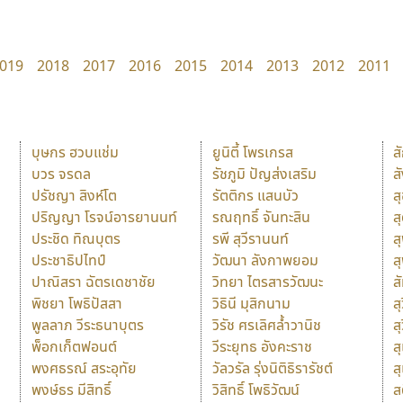
019
2018
2017
2016
2015
2014
2013
2012
2011
บุษกร ฮวบแช่ม
ยูนิตี้ โพรเกรส
ส
บวร จรดล
รัชภูมิ ปัญส่งเสริม
ส
ปรัชญา สิงห์โต
รัตติกร แสนบัว
ส
ปริญญา โรจน์อารยานนท์
รณฤทธิ์ จันทะสิน
ส
ประชิด ทิณบุตร
รพี สุวีรานนท์
ส
ประชาธิปไทป์
วัฒนา ลังกาพยอม
ส
ปาณิสรา ฉัตรเดชาชัย
วิทยา ไตรสารวัฒนะ
ส
พิชยา โพธิปัสสา
วิธินี มุสิกนาม
สุ
พูลลาภ วีระธนาบุตร
วิรัช ศรเลิศล้ำวานิช
ส
พ็อกเก็ตฟอนต์
วีระยุทธ อังคะราช
ส
พงศธรณ์ สระอุทัย
วัลวรัล รุ่งนิติธิรารัชต์
ส
พงษ์ธร มีสิทธิ์
วิสิทธิ์ โพธิวัฒน์
ส