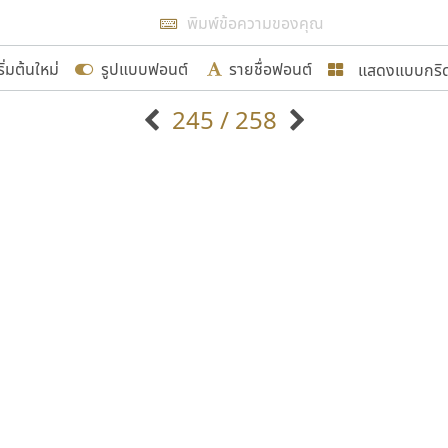
แสดงผลแบบลิสต์
ริ่มต้นใหม่
รูปแบบฟอนต์
รายชื่อฟอนต์
แสดงแบบกริ
รเพิ่มฟอนต์ไทยเข้าไปให้ได้อย่างน้อยเดือนละ ๓๐ ฟอนต์ นั่
245 / 258
นอกจากจะเป็นประโยชน์ต่อตนเองแล้ว จะมีประโยชน์กับผู้อื่นไ
แบบตัวอักษรจีน
แบบตัวอักษรหัวบัว
แบบตัวอักษรซ้อนเงา
แบบตัวอักษรหัวบอด
G
H
I
J
K
L
M
N
O
P
Q
R
แบบตัวอักษรย้อนยุค
แบบตัวอักษรเกาหลี
ขอขอบคุณ
ถ
แบบตัวอักษรล้านนา
ท
ธ
น
บ
ป
แบบตัวอักษรเส้นขอบ
ผ
พ
ฟ
ภ
ม
แบบตัวอักษรลาว
แบบตัวอักษรแฟนซี
แบบตัวอักษรสคริปท์
แบบตัวอักษรโบราณ
อกแบบฟอนต์ไทยทุกท่านที่สร้างสรรค์ผลงานเพื่อสืบสานอัก
อน ปรัชญา สิงห์โต ที่อนุญาตให้เผยแพร่ข้อมูลจาก ฟอนต