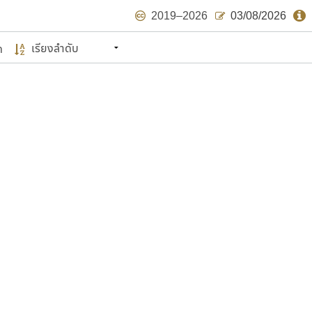
2019–2026
03/08/2026
ด
นหมายถึง ปลายปี พ.ศ. ๒๕๖๒ จะมีฟอนต์
ด้บ้าง ไม่มากก็น้อย
แบบตัวเขียนพู่กัน
แบบฟอนต์ซิ่ง
แบบตัวเนื้อความ
แบบลายมือผู้ใหญ่
S
T
U
V
W
Y
Z
แบบตัวเหลี่ยม
แบบลายมือวัยรุ่น
ย
แบบปลายมน
ร
ฤ
ล
ว
ศ
แบบลายมือเด็ก
ส
ห
อ
ฮ
แบบปลายแหลม
แบบอาลักษณ์
แบบปากกาหัวตัด
ษรไทย
์.คอม