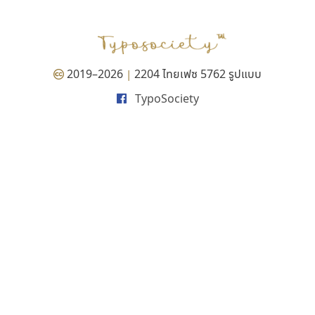
P
TS
PANI
Type Buthon
ฐ
PK
Typomancer
ฑ
PS
U
Q
UID
ด
2019–2026
2204 ไทยเฟซ 5762 รูปแบบ
|
R
UNK
ต
TypoSociety
S
UPC
ถ
Sarun’s
V
ท
SD
W
ธ
SOV
X
น
SP
Y
บ
Superstore
Z
ป
Surafont
zooddooz
ผ
T
ก
ฝ
TA
ข
TCHA
ค
TEPC
ง
ภ
TF
จ
ม