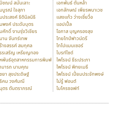
มิชฌน์ สมันเลาะ
เอกพันธ์ ตันหล้า
มบูรณ์ ใจสุภา
เอกลักษณ์ เพียรพนาเวช
มประสงค์ ธิตินิลนิธิ
แสงแก้ว ว่างเซี่ยวื่อ
มพงค์ ประดับบุตร
แอปเปิ้ล
มศักดิ์ งามรุ่งวิเชียร
โอภาส บุญครองสุข
มาน จันทร์เทพ
ไทยไทป์ฟาวน์ดรี
ร้างสรรค์ สมกุศล
ไทโปแมนเซอร์
รรเสริญ เหรียญทอง
ไบรท์ไซด์
หพันธ์อุตสาหกรรมการพิมพ์
ไพโรจน์ ธีระประภา
ามารถ นามคุณ
ไพโรจน์ พิทยเมธี
ิชยา สุขประดิษฐ์
ไพโรจน์ เปี่ยมประจักพงษ์
ธิคม วงศ์มณี
ไม่รู้ ฟอนต์
นุตร ตันตราภรณ์
ไมโครซอฟท์
ร
ฤ