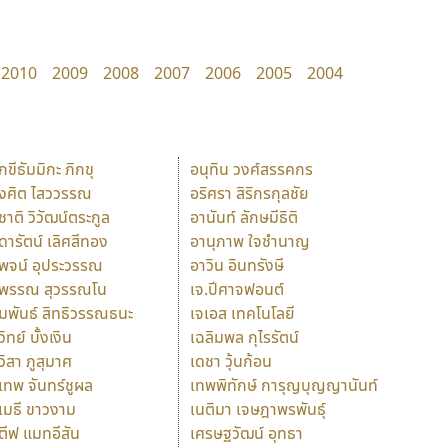
2010
2009
2008
2007
2006
2005
2004
ักขีธัมมิกะ ภิกขุ
อนุทิน วงศ์สรรคกร
ังศิต ไสววรรณ
อริศรา สิริกรกุลชัย
ุชาติ วิวัฒน์ตระกูล
อานันท์ ลักษมีธิติ
ุดารัตน์ เลิศสีทอง
อานุภาพ ใจชำนาญ
ุพจน์ อุประวรรณ
อาวิน อินทรังษี
ุพรรณ สุวรรณโน
เจ.ปีศาจฟอนต์
ัมพันธ์ สิทธิวรรณธนะ
เจเอส เทคโนโลยี
วิทย์ บั้งเงิน
เฉลิมพล กุไรรัตน์
ุวิสา ภูสุมาศ
เดชา วุ้นก้อน
ุเทพ จันทร์ชูผล
เทพพิทักษ์ การุญบุญญานันท์
ุเมธี ขาวงาม
เนติมา เจษฎาพรพันธุ์
ตีฟ แมทอีสัน
เศรษฐวัฒน์ อุทธา