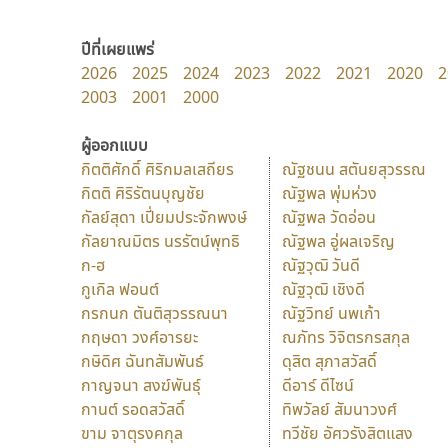
ปีที่เผยแพร่
2026
2025
2024
2023
2022
2021
2020
2
2003
2001
2000
ผู้ออกแบบ
กิตติศักดิ์ ศิริกมลเสถียร
ณัฐชนน สตันยสุวรรณ
กิตติ ศิริรัตนบุญชัย
ณัฐพล พุ่มห่วง
กัลย์สุดา เปี่ยมประจักพงษ์
ณัฐพล วัดอ่อน
กัลยาณมิตร นรรัตน์พุทธิ
ณัฐพล อู่ผลเจริญ
ก-ฮ
ณัฐวุฒิ วันดี
กูเกิล ฟอนต์
ณัฐวุฒิ เชิงดี
กรกนก ตันติสุวรรณนา
ณัฐวิทย์ นพเก้า
กฤษดา วงศ์อารยะ
ณภัทร วิจิตรกรสกุล
กษิดิศ ฉันทสัมพันธ์
ดุสิต สุภาสวัสดิ์
กาญจนา สงฆ์พันธุ์
ดีอาร์ ดีไซน์
กานต์ รอดสวัสดิ์
ทิพวัลย์ สัมนาวงศ์
ขาม จาตุรงคกุล
ทวีชัย อัศวรังสิตแสง