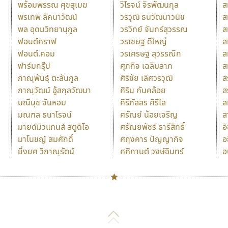
พร้อมพรรณ ศุขสุเมฆ
วิโรจน์ จิรพัฒนกุล
ส
พรเทพ ลัคนาวัฒน์
วรวุฒิ ธนวัฒนาวนิช
ส
พล อุดมวิทยานุกูล
วรวิทย์ จันทร์สุวรรณ
ส
ฟอนต์คราฟ
วรเชษฐ ดีใหญ่
ส
ฟอนต์.คอม
วรเศรษฐ สุวรรณิก
ส
ฟาร์มกรุ๊ป
ศุภกิจ เฉลิมลาภ
ส
ภาณุพันธุ์ ตะลันกูล
ศิริชัย เลิศวรวุฒิ
ส
ภาณุวัฒน์ อู้สกุลวัฒนา
ศิริน กันคล้อย
ส
มณีนุช จันหอม
ศิริภัสสร ศิริไล
ส
มณฑล ธนาโรจน์
ศรัณย์ น้อยเจริญ
ส
มายด์มิวแทนส์ สตูดิโอ
ศรัณยพัชร์ ธารีสิทธิ์
อ
มาโนชญ์ สมศักดิ์
ศฤงคาร ปัญญากิจ
อ
ยิ่งยศ วิภาณุรัตน์
ศศิกานต์ วงษ์อินทร์
อ
Naipol
TLWG
ช
O
Torsilp
ซ