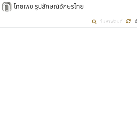
เริ่ม ไทยเฟซ นี้ขึ้นมา
เ
เป้าหมายที่ยังคงดำเนินไปอยู่ คือกา
ไม่ต่ำกว่า ๔๐๐ ฟอนต์ในระบบ หวังว่า 
ตัวอักษรมีหัวขมวด
แบบตัวการ์ตูน
ตัวอักษรไม่มีหัวขมวด
แบบตัวดิสเพลย์
9
A
B
C
D
E
F
ฟอนต์ยอดนิยม
แบบตัวประดิษฐ์
ฟอนต์ล้านดาวน์โหลด
ก
ข
ค
จ
ฉ
ช
แบบตัวพิกเซล
ซ
ฌ
ด
ต
ระบบปฏิบัติการ
แบบตัวพิมพ์ดีด
อัตลักษณ์องค์กร
แบบตัวมีเชิงฐาน
ผู้อ
คุณแ