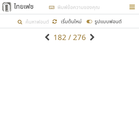
การในรูปแบบใหม่เพื่อใช้เป็นแนวทางในการศึกษารูป
ร่างหน้าตาของฟอนต์ไทยสำหรับการเรียนรู้เพื่อเริ่ม
เริ่มต้นใหม่
รูปแบบฟอนต์
สร้างฟอนต์ของตัวเอง ในเดือนมีนาคม พ.ศ. ๒๕๖๒ จึง
182 / 276
ได้เริ่ม ไทยเฟซ นี้ขึ้นมา
ตัวอักษรมีหัวขมวด
แบบตัวอักษรหัวบัว
แสดงผลแบบลิสต์
ตัวอักษรไม่มีหัวขมวด
แบบตัวอักษรหัวบอด
9
A
B
C
D
E
F
G
H
I
J
ฟอนต์ยอดนิยม
แบบตัวอักษรเกาหลี
เป้าหมายที่ยังคงดำเนินไปอยู่ คือการเพิ่มฟอนต์ไทย
K
L
M
N
O
P
Q
R
S
T
U
ฟอนต์ล้านดาวน์โหลด
แบบตัวอักษรเส้นขอบ
เข้าไปให้ได้อย่างน้อยเดือนละ ๓๐ ฟอนต์ นั่นหมายถึง
ระบบปฏิบัติการ
แบบตัวอักษรแฟนซี
V
W
Y
Z
อัตลักษณ์องค์กร
แบบตัวอักษรโบราณ
ปลายปี พ.ศ. ๒๕๖๒ จะมีฟอนต์ไม่ต่ำกว่า ๔๐๐ ฟอนต์ใน
แบบตัวการ์ตูน
แบบตัวเขียนพู่กัน
ก
ข
ค
จ
ฉ
ช
ซ
ฌ
ด
ต
ถ
ระบบ หวังว่า นอกจากจะเป็นประโยชน์ต่อตนเองแล้ว
แบบตัวดิสเพลย์
แบบตัวเนื้อความ
จะมีประโยชน์กับผู้อื่นได้บ้าง ไม่มากก็น้อย
แบบตัวประดิษฐ์
แบบตัวเหลี่ยม
ท
ธ
น
บ
ป
ผ
พ
ฟ
ภ
ม
ย
แบบตัวพิกเซล
แบบปลายมน
ร
ฤ
ล
ว
ศ
ส
ห
อ
ฮ
แบบตัวพิมพ์ดีด
แบบปลายแหลม
ขอขอบคุณ
แบบตัวมีเชิงฐาน
แบบปากกาหัวตัด
แบบตัวอักษรจีน
แบบฟอนต์ซิ่ง
แบบตัวอักษรซ้อนเงา
แบบลายมือผู้ใหญ่