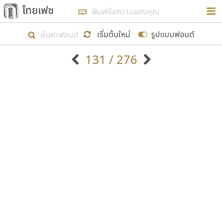
การในรูปแบบใหม่เพื่อใช้เป็นแนวทางในการศึกษารูป
ร่างหน้าตาของฟอนต์ไทยสำหรับการเรียนรู้เพื่อเริ่ม
เริ่มต้นใหม่
รูปแบบฟอนต์
สร้างฟอนต์ของตัวเอง ในเดือนมีนาคม พ.ศ. ๒๕๖๒ จึง
131 / 276
ได้เริ่ม ไทยเฟซ นี้ขึ้นมา
ตัวอักษรมีหัวขมวด
แบบตัวอักษรหัวบัว
แสดงผลแบบลิสต์
ตัวอักษรไม่มีหัวขมวด
แบบตัวอักษรหัวบอด
9
A
B
C
D
E
F
G
H
I
J
ฟอนต์ยอดนิยม
แบบตัวอักษรเกาหลี
เป้าหมายที่ยังคงดำเนินไปอยู่ คือการเพิ่มฟอนต์ไทย
K
L
M
N
O
P
Q
R
S
T
U
ฟอนต์ล้านดาวน์โหลด
แบบตัวอักษรเส้นขอบ
เข้าไปให้ได้อย่างน้อยเดือนละ ๓๐ ฟอนต์ นั่นหมายถึง
ระบบปฏิบัติการ
แบบตัวอักษรแฟนซี
V
W
Y
Z
อัตลักษณ์องค์กร
แบบตัวอักษรโบราณ
ปลายปี พ.ศ. ๒๕๖๒ จะมีฟอนต์ไม่ต่ำกว่า ๔๐๐ ฟอนต์ใน
แบบตัวการ์ตูน
แบบตัวเขียนพู่กัน
ก
ข
ค
จ
ฉ
ช
ซ
ฌ
ด
ต
ถ
ระบบ หวังว่า นอกจากจะเป็นประโยชน์ต่อตนเองแล้ว
แบบตัวดิสเพลย์
แบบตัวเนื้อความ
จะมีประโยชน์กับผู้อื่นได้บ้าง ไม่มากก็น้อย
แบบตัวประดิษฐ์
แบบตัวเหลี่ยม
ท
ธ
น
บ
ป
ผ
พ
ฟ
ภ
ม
ย
แบบตัวพิกเซล
แบบปลายมน
ร
ฤ
ล
ว
ศ
ส
ห
อ
ฮ
แบบตัวพิมพ์ดีด
แบบปลายแหลม
ขอขอบคุณ
แบบตัวมีเชิงฐาน
แบบปากกาหัวตัด
แบบตัวอักษรจีน
แบบฟอนต์ซิ่ง
แบบตัวอักษรซ้อนเงา
แบบลายมือผู้ใหญ่