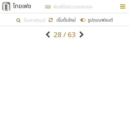
การในรูปแบบใหม่เพื่อใช้เป็นแนวทางในการศึกษารูป
ร่างหน้าตาของฟอนต์ไทยสำหรับการเรียนรู้เพื่อเริ่ม
เริ่มต้นใหม่
รูปแบบฟอนต์
สร้างฟอนต์ของตัวเอง ในเดือนมีนาคม พ.ศ. ๒๕๖๒ จึง
28 / 63
ได้เริ่ม ไทยเฟซ นี้ขึ้นมา
ตัวอักษรมีหัวขมวด
แบบตัวอักษรหัวบัว
แสดงผลแบบลิสต์
ตัวอักษรไม่มีหัวขมวด
แบบตัวอักษรหัวบอด
9
A
B
C
D
E
F
G
H
I
J
ฟอนต์ยอดนิยม
แบบตัวอักษรเกาหลี
เป้าหมายที่ยังคงดำเนินไปอยู่ คือการเพิ่มฟอนต์ไทย
K
L
M
N
O
P
Q
R
S
T
U
ฟอนต์ล้านดาวน์โหลด
แบบตัวอักษรเส้นขอบ
เข้าไปให้ได้อย่างน้อยเดือนละ ๓๐ ฟอนต์ นั่นหมายถึง
ระบบปฏิบัติการ
แบบตัวอักษรแฟนซี
V
W
Y
Z
อัตลักษณ์องค์กร
แบบตัวอักษรโบราณ
ปลายปี พ.ศ. ๒๕๖๒ จะมีฟอนต์ไม่ต่ำกว่า ๔๐๐ ฟอนต์ใน
แบบตัวการ์ตูน
แบบตัวเขียนพู่กัน
ก
ข
ค
จ
ฉ
ช
ซ
ฌ
ด
ต
ถ
ระบบ หวังว่า นอกจากจะเป็นประโยชน์ต่อตนเองแล้ว
แบบตัวดิสเพลย์
แบบตัวเนื้อความ
จะมีประโยชน์กับผู้อื่นได้บ้าง ไม่มากก็น้อย
แบบตัวประดิษฐ์
แบบตัวเหลี่ยม
ท
ธ
น
บ
ป
ผ
พ
ฟ
ภ
ม
ย
แบบตัวพิกเซล
แบบปลายมน
ร
ฤ
ล
ว
ศ
ส
ห
อ
ฮ
แบบตัวพิมพ์ดีด
แบบปลายแหลม
ขอขอบคุณ
แบบตัวมีเชิงฐาน
แบบปากกาหัวตัด
แบบตัวอักษรจีน
แบบฟอนต์ซิ่ง
แบบตัวอักษรซ้อนเงา
แบบลายมือผู้ใหญ่