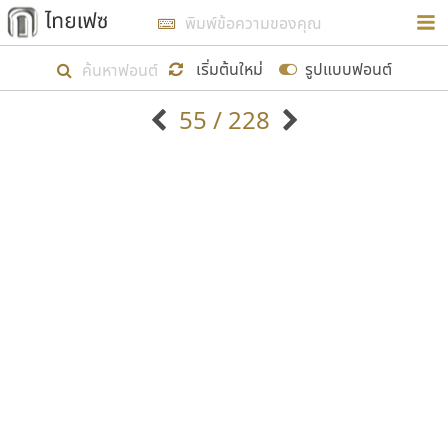
การในรูปแบบใหม่เพื่อใช้เป็นแนวทางในการศึกษารูป
ร่างหน้าตาของฟอนต์ไทยสำหรับการเรียนรู้เพื่อเริ่ม
เริ่มต้นใหม่
รูปแบบฟอนต์
สร้างฟอนต์ของตัวเอง ในเดือนมีนาคม พ.ศ. ๒๕๖๒ จึง
55 / 228
ได้เริ่ม ไทยเฟซ นี้ขึ้นมา
ตัวอักษรมีหัวขมวด
แบบตัวอักษรหัวบัว
แสดงผลแบบลิสต์
ตัวอักษรไม่มีหัวขมวด
แบบตัวอักษรหัวบอด
9
A
B
C
D
E
F
G
H
I
J
ฟอนต์ยอดนิยม
แบบตัวอักษรเกาหลี
เป้าหมายที่ยังคงดำเนินไปอยู่ คือการเพิ่มฟอนต์ไทย
K
L
M
N
O
P
Q
R
S
T
U
ฟอนต์ล้านดาวน์โหลด
แบบตัวอักษรเส้นขอบ
เข้าไปให้ได้อย่างน้อยเดือนละ ๓๐ ฟอนต์ นั่นหมายถึง
ระบบปฏิบัติการ
แบบตัวอักษรแฟนซี
V
W
Y
Z
อัตลักษณ์องค์กร
แบบตัวอักษรโบราณ
ปลายปี พ.ศ. ๒๕๖๒ จะมีฟอนต์ไม่ต่ำกว่า ๔๐๐ ฟอนต์ใน
แบบตัวการ์ตูน
แบบตัวเขียนพู่กัน
ก
ข
ค
จ
ฉ
ช
ซ
ฌ
ด
ต
ถ
ระบบ หวังว่า นอกจากจะเป็นประโยชน์ต่อตนเองแล้ว
แบบตัวดิสเพลย์
แบบตัวเนื้อความ
จะมีประโยชน์กับผู้อื่นได้บ้าง ไม่มากก็น้อย
แบบตัวประดิษฐ์
แบบตัวเหลี่ยม
ท
ธ
น
บ
ป
ผ
พ
ฟ
ภ
ม
ย
แบบตัวพิกเซล
แบบปลายมน
ร
ฤ
ล
ว
ศ
ส
ห
อ
ฮ
แบบตัวพิมพ์ดีด
แบบปลายแหลม
ขอขอบคุณ
แบบตัวมีเชิงฐาน
แบบปากกาหัวตัด
แบบตัวอักษรจีน
แบบฟอนต์ซิ่ง
แบบตัวอักษรซ้อนเงา
แบบลายมือผู้ใหญ่