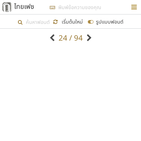
การในรูปแบบใหม่เพื่อใช้เป็นแนวทางในการศึกษารูป
ร่างหน้าตาของฟอนต์ไทยสำหรับการเรียนรู้เพื่อเริ่ม
เริ่มต้นใหม่
รูปแบบฟอนต์
สร้างฟอนต์ของตัวเอง ในเดือนมีนาคม พ.ศ. ๒๕๖๒ จึง
24 / 94
ได้เริ่ม ไทยเฟซ นี้ขึ้นมา
ตัวอักษรมีหัวขมวด
แบบตัวอักษรหัวบัว
แสดงผลแบบลิสต์
ตัวอักษรไม่มีหัวขมวด
แบบตัวอักษรหัวบอด
9
A
B
C
D
E
F
G
H
I
J
ฟอนต์ยอดนิยม
แบบตัวอักษรเกาหลี
เป้าหมายที่ยังคงดำเนินไปอยู่ คือการเพิ่มฟอนต์ไทย
K
L
M
N
O
P
Q
R
S
T
U
ฟอนต์ล้านดาวน์โหลด
แบบตัวอักษรเส้นขอบ
เข้าไปให้ได้อย่างน้อยเดือนละ ๓๐ ฟอนต์ นั่นหมายถึง
ระบบปฏิบัติการ
แบบตัวอักษรแฟนซี
V
W
Y
Z
อัตลักษณ์องค์กร
แบบตัวอักษรโบราณ
ปลายปี พ.ศ. ๒๕๖๒ จะมีฟอนต์ไม่ต่ำกว่า ๔๐๐ ฟอนต์ใน
แบบตัวการ์ตูน
แบบตัวเขียนพู่กัน
ก
ข
ค
จ
ฉ
ช
ซ
ฌ
ด
ต
ถ
ระบบ หวังว่า นอกจากจะเป็นประโยชน์ต่อตนเองแล้ว
แบบตัวดิสเพลย์
แบบตัวเนื้อความ
จะมีประโยชน์กับผู้อื่นได้บ้าง ไม่มากก็น้อย
แบบตัวประดิษฐ์
แบบตัวเหลี่ยม
ท
ธ
น
บ
ป
ผ
พ
ฟ
ภ
ม
ย
แบบตัวพิกเซล
แบบปลายมน
ร
ฤ
ล
ว
ศ
ส
ห
อ
ฮ
แบบตัวพิมพ์ดีด
แบบปลายแหลม
ขอขอบคุณ
แบบตัวมีเชิงฐาน
แบบปากกาหัวตัด
แบบตัวอักษรจีน
แบบฟอนต์ซิ่ง
แบบตัวอักษรซ้อนเงา
แบบลายมือผู้ใหญ่