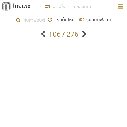
การในรูปแบบใหม่เพื่อใช้เป็นแนวทางในการศึกษารูป
ร่างหน้าตาของฟอนต์ไทยสำหรับการเรียนรู้เพื่อเริ่ม
เริ่มต้นใหม่
รูปแบบฟอนต์
สร้างฟอนต์ของตัวเอง ในเดือนมีนาคม พ.ศ. ๒๕๖๒ จึง
106 / 276
ได้เริ่ม ไทยเฟซ นี้ขึ้นมา
ตัวอักษรมีหัวขมวด
แบบตัวอักษรหัวบัว
แสดงผลแบบลิสต์
ตัวอักษรไม่มีหัวขมวด
แบบตัวอักษรหัวบอด
9
A
B
C
D
E
F
G
H
I
J
ฟอนต์ยอดนิยม
แบบตัวอักษรเกาหลี
เป้าหมายที่ยังคงดำเนินไปอยู่ คือการเพิ่มฟอนต์ไทย
K
L
M
N
O
P
Q
R
S
T
U
ฟอนต์ล้านดาวน์โหลด
แบบตัวอักษรเส้นขอบ
เข้าไปให้ได้อย่างน้อยเดือนละ ๓๐ ฟอนต์ นั่นหมายถึง
ระบบปฏิบัติการ
แบบตัวอักษรแฟนซี
V
W
Y
Z
อัตลักษณ์องค์กร
แบบตัวอักษรโบราณ
ปลายปี พ.ศ. ๒๕๖๒ จะมีฟอนต์ไม่ต่ำกว่า ๔๐๐ ฟอนต์ใน
แบบตัวการ์ตูน
แบบตัวเขียนพู่กัน
ก
ข
ค
จ
ฉ
ช
ซ
ฌ
ด
ต
ถ
ระบบ หวังว่า นอกจากจะเป็นประโยชน์ต่อตนเองแล้ว
แบบตัวดิสเพลย์
แบบตัวเนื้อความ
จะมีประโยชน์กับผู้อื่นได้บ้าง ไม่มากก็น้อย
แบบตัวประดิษฐ์
แบบตัวเหลี่ยม
ท
ธ
น
บ
ป
ผ
พ
ฟ
ภ
ม
ย
แบบตัวพิกเซล
แบบปลายมน
ร
ฤ
ล
ว
ศ
ส
ห
อ
ฮ
แบบตัวพิมพ์ดีด
แบบปลายแหลม
ขอขอบคุณ
แบบตัวมีเชิงฐาน
แบบปากกาหัวตัด
แบบตัวอักษรจีน
แบบฟอนต์ซิ่ง
แบบตัวอักษรซ้อนเงา
แบบลายมือผู้ใหญ่