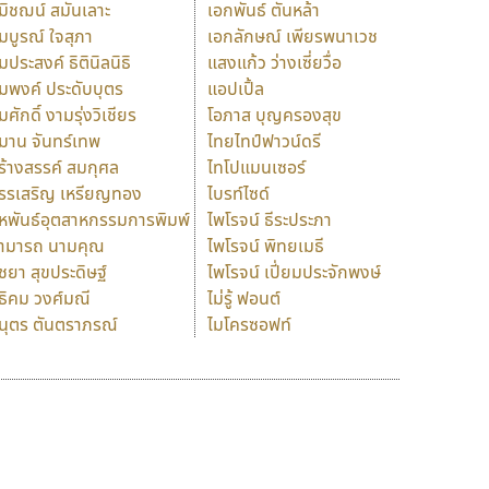
มิชฌน์ สมันเลาะ
เอกพันธ์ ตันหล้า
มบูรณ์ ใจสุภา
เอกลักษณ์ เพียรพนาเวช
มประสงค์ ธิตินิลนิธิ
แสงแก้ว ว่างเซี่ยวื่อ
มพงค์ ประดับบุตร
แอปเปิ้ล
มศักดิ์ งามรุ่งวิเชียร
โอภาส บุญครองสุข
มาน จันทร์เทพ
ไทยไทป์ฟาวน์ดรี
ร้างสรรค์ สมกุศล
ไทโปแมนเซอร์
รรเสริญ เหรียญทอง
ไบรท์ไซด์
หพันธ์อุตสาหกรรมการพิมพ์
ไพโรจน์ ธีระประภา
ามารถ นามคุณ
ไพโรจน์ พิทยเมธี
ิชยา สุขประดิษฐ์
ไพโรจน์ เปี่ยมประจักพงษ์
ธิคม วงศ์มณี
ไม่รู้ ฟอนต์
นุตร ตันตราภรณ์
ไมโครซอฟท์
ร
ฤ