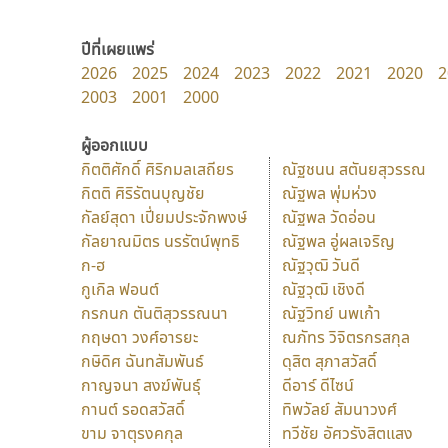
ปีที่เผยแพร่
2026
2025
2024
2023
2022
2021
2020
2
2003
2001
2000
ผู้ออกแบบ
กิตติศักดิ์ ศิริกมลเสถียร
ณัฐชนน สตันยสุวรรณ
กิตติ ศิริรัตนบุญชัย
ณัฐพล พุ่มห่วง
กัลย์สุดา เปี่ยมประจักพงษ์
ณัฐพล วัดอ่อน
กัลยาณมิตร นรรัตน์พุทธิ
ณัฐพล อู่ผลเจริญ
ก-ฮ
ณัฐวุฒิ วันดี
กูเกิล ฟอนต์
ณัฐวุฒิ เชิงดี
กรกนก ตันติสุวรรณนา
ณัฐวิทย์ นพเก้า
กฤษดา วงศ์อารยะ
ณภัทร วิจิตรกรสกุล
กษิดิศ ฉันทสัมพันธ์
ดุสิต สุภาสวัสดิ์
กาญจนา สงฆ์พันธุ์
ดีอาร์ ดีไซน์
กานต์ รอดสวัสดิ์
ทิพวัลย์ สัมนาวงศ์
ขาม จาตุรงคกุล
ทวีชัย อัศวรังสิตแสง