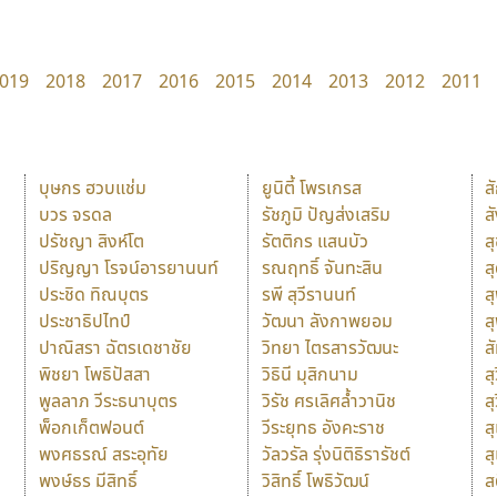
019
2018
2017
2016
2015
2014
2013
2012
2011
บุษกร ฮวบแช่ม
ยูนิตี้ โพรเกรส
ส
บวร จรดล
รัชภูมิ ปัญส่งเสริม
ส
ปรัชญา สิงห์โต
รัตติกร แสนบัว
ส
ปริญญา โรจน์อารยานนท์
รณฤทธิ์ จันทะสิน
ส
ประชิด ทิณบุตร
รพี สุวีรานนท์
ส
ประชาธิปไทป์
วัฒนา ลังกาพยอม
ส
ปาณิสรา ฉัตรเดชาชัย
วิทยา ไตรสารวัฒนะ
ส
พิชยา โพธิปัสสา
วิธินี มุสิกนาม
สุ
พูลลาภ วีระธนาบุตร
วิรัช ศรเลิศล้ำวานิช
ส
พ็อกเก็ตฟอนต์
วีระยุทธ อังคะราช
ส
พงศธรณ์ สระอุทัย
วัลวรัล รุ่งนิติธิรารัชต์
ส
พงษ์ธร มีสิทธิ์
วิสิทธิ์ โพธิวัฒน์
ส