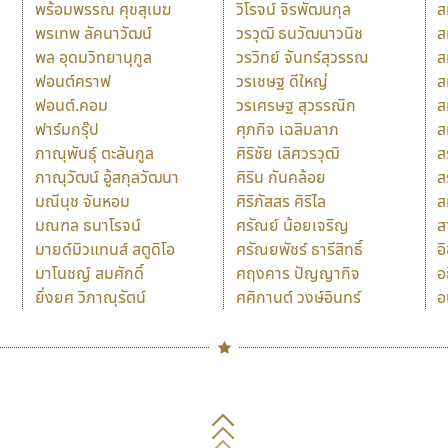
พร้อมพรรณ ศุขสุเมฆ
วิโรจน์ จิรพัฒนกุล
ส
พรเทพ ลัคนาวัฒน์
วรวุฒิ ธนวัฒนาวนิช
ส
พล อุดมวิทยานุกูล
วรวิทย์ จันทร์สุวรรณ
ส
ฟอนต์คราฟ
วรเชษฐ ดีใหญ่
ส
ฟอนต์.คอม
วรเศรษฐ สุวรรณิก
ส
ฟาร์มกรุ๊ป
ศุภกิจ เฉลิมลาภ
ส
ภาณุพันธุ์ ตะลันกูล
ศิริชัย เลิศวรวุฒิ
ส
ภาณุวัฒน์ อู้สกุลวัฒนา
ศิริน กันคล้อย
ส
มณีนุช จันหอม
ศิริภัสสร ศิริไล
ส
มณฑล ธนาโรจน์
ศรัณย์ น้อยเจริญ
ส
มายด์มิวแทนส์ สตูดิโอ
ศรัณยพัชร์ ธารีสิทธิ์
อ
มาโนชญ์ สมศักดิ์
ศฤงคาร ปัญญากิจ
อ
ยิ่งยศ วิภาณุรัตน์
ศศิกานต์ วงษ์อินทร์
อ
Naipol
TLWG
ช
O
Torsilp
ซ