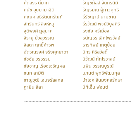
คัดสรร ดีมาก
ธัญชภัสส์ จันทรนิมิ
คนัช อุยยามาฐิติ
ธัญรมณ ผู้ภาวศุทธิ
คเณศ อธิรัตนกรัณฑ์
ธีร์ชญาน์ นามขาน
จักรินทร์ สิงห์หนู
ธีรวัฒน์ พจน์วิบูลศิริ
จุติพงศ์ ภูสุมาศ
ธงชัย ศรีเมือง
จิรายุ บัวสุวรรณ
ธนัญธร เลิศไพรวัลย์
จิลดา ฤทธิ์คำรพ
ธารทิพย์ เกตุย้อย
ฉัตรณรงค์ จริงศุภธาดา
นิกร ศิริสวัสดิ์
ชัชชัย วรธรรม
นิวัฒน์ ภัทโรวาสน์
ชัยชาญ เรืองเจริญผล
นพิน วรรณบูรณ์
ชนก สามิติ
นภนต์ พุทธิพัฒนกุล
ชาญวุฒิ เจนจรัสสกุล
นำโชค สินมงคลรักษา
ฎายิน ลีลา
บีทีเอ็น ฟอนต์
9 Fonts
F
A
Fontcraft