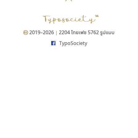
P
TS
PANI
Type Buthon
ฐ
PK
Typomancer
ฑ
PS
U
Q
UID
ด
2019–2026
2204 ไทยเฟซ 5762 รูปแบบ
|
R
UNK
ต
TypoSociety
S
UPC
ถ
Sarun’s
V
ท
SD
W
ธ
SOV
X
น
SP
Y
บ
Superstore
Z
ป
Surafont
zooddooz
ผ
T
ก
ฝ
TA
ข
TCHA
ค
TEPC
ง
ภ
TF
จ
ม