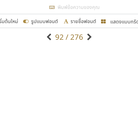
แสดงผลแบบลิสต์
ริ่มต้นใหม่
รูปแบบฟอนต์
รายชื่อฟอนต์
แสดงแบบกริ
รเพิ่มฟอนต์ไทยเข้าไปให้ได้อย่างน้อยเดือนละ ๓๐ ฟอนต์ นั่
92 / 276
นอกจากจะเป็นประโยชน์ต่อตนเองแล้ว จะมีประโยชน์กับผู้อื่นไ
แบบตัวอักษรจีน
แบบตัวอักษรหัวบัว
แบบตัวอักษรซ้อนเงา
แบบตัวอักษรหัวบอด
G
H
I
J
K
L
M
N
O
P
Q
R
แบบตัวอักษรย้อนยุค
แบบตัวอักษรเกาหลี
ขอขอบคุณ
ถ
แบบตัวอักษรล้านนา
ท
ธ
น
บ
ป
แบบตัวอักษรเส้นขอบ
ผ
พ
ฟ
ภ
ม
แบบตัวอักษรลาว
แบบตัวอักษรแฟนซี
แบบตัวอักษรสคริปท์
แบบตัวอักษรโบราณ
อกแบบฟอนต์ไทยทุกท่านที่สร้างสรรค์ผลงานเพื่อสืบสานอัก
อน ปรัชญา สิงห์โต ที่อนุญาตให้เผยแพร่ข้อมูลจาก ฟอนต