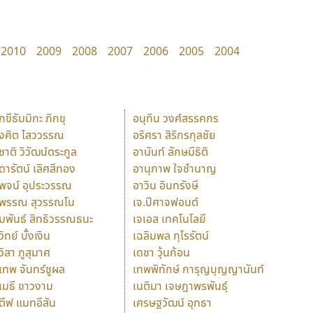
2010
2009
2008
2007
2006
2005
2004
ักขีธัมมิกะ ภิกขุ
อนุทิน วงศ์สรรคกร
ังศิต ไสววรรณ
อริศรา สิริกรกุลชัย
ุชาติ วิวัฒน์ตระกูล
อานันท์ ลักษมีธิติ
ุดารัตน์ เลิศสีทอง
อานุภาพ ใจชำนาญ
ุพจน์ อุประวรรณ
อาวิน อินทรังษี
ุพรรณ สุวรรณโน
เจ.ปีศาจฟอนต์
ัมพันธ์ สิทธิวรรณธนะ
เจเอส เทคโนโลยี
วิทย์ บั้งเงิน
เฉลิมพล กุไรรัตน์
ุวิสา ภูสุมาศ
เดชา วุ้นก้อน
ุเทพ จันทร์ชูผล
เทพพิทักษ์ การุญบุญญานันท์
ุเมธี ขาวงาม
เนติมา เจษฎาพรพันธุ์
ตีฟ แมทอีสัน
เศรษฐวัฒน์ อุทธา