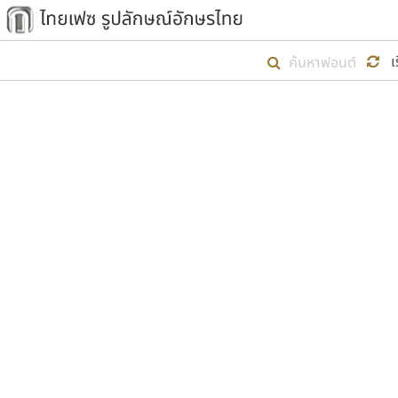
เริ่ม ไทยเฟซ นี้ขึ้นมา
เ
เป้าหมายที่ยังคงดำเนินไปอยู่ คือกา
ไม่ต่ำกว่า ๔๐๐ ฟอนต์ในระบบ หวังว่า 
ตัวอักษรมีหัวขมวด
แบบตัวการ์ตูน
ตัวอักษรไม่มีหัวขมวด
แบบตัวดิสเพลย์
9
A
B
C
D
E
F
ฟอนต์ยอดนิยม
แบบตัวประดิษฐ์
ฟอนต์ล้านดาวน์โหลด
ก
ข
ค
จ
ฉ
ช
แบบตัวพิกเซล
ซ
ฌ
ด
ต
ระบบปฏิบัติการ
แบบตัวพิมพ์ดีด
อัตลักษณ์องค์กร
แบบตัวมีเชิงฐาน
ผู้อ
คุณแ