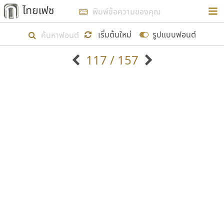
การในรูปแบบใหม่เพื่อใช้เป็นแนวทางในการศึกษารูป
ร่างหน้าตาของฟอนต์ไทยสำหรับการเรียนรู้เพื่อเริ่ม
เริ่มต้นใหม่
รูปแบบฟอนต์
สร้างฟอนต์ของตัวเอง ในเดือนมีนาคม พ.ศ. ๒๕๖๒ จึง
117 / 157
ได้เริ่ม ไทยเฟซ นี้ขึ้นมา
ตัวอักษรมีหัวขมวด
แบบตัวอักษรหัวบัว
แสดงผลแบบลิสต์
ตัวอักษรไม่มีหัวขมวด
แบบตัวอักษรหัวบอด
9
A
B
C
D
E
F
G
H
I
J
ฟอนต์ยอดนิยม
แบบตัวอักษรเกาหลี
เป้าหมายที่ยังคงดำเนินไปอยู่ คือการเพิ่มฟอนต์ไทย
K
L
M
N
O
P
Q
R
S
T
U
ฟอนต์ล้านดาวน์โหลด
แบบตัวอักษรเส้นขอบ
เข้าไปให้ได้อย่างน้อยเดือนละ ๓๐ ฟอนต์ นั่นหมายถึง
ระบบปฏิบัติการ
แบบตัวอักษรแฟนซี
V
W
Y
Z
อัตลักษณ์องค์กร
แบบตัวอักษรโบราณ
ปลายปี พ.ศ. ๒๕๖๒ จะมีฟอนต์ไม่ต่ำกว่า ๔๐๐ ฟอนต์ใน
แบบตัวการ์ตูน
แบบตัวเขียนพู่กัน
ก
ข
ค
จ
ฉ
ช
ซ
ฌ
ด
ต
ถ
ระบบ หวังว่า นอกจากจะเป็นประโยชน์ต่อตนเองแล้ว
แบบตัวดิสเพลย์
แบบตัวเนื้อความ
จะมีประโยชน์กับผู้อื่นได้บ้าง ไม่มากก็น้อย
แบบตัวประดิษฐ์
แบบตัวเหลี่ยม
ท
ธ
น
บ
ป
ผ
พ
ฟ
ภ
ม
ย
แบบตัวพิกเซล
แบบปลายมน
ร
ฤ
ล
ว
ศ
ส
ห
อ
ฮ
แบบตัวพิมพ์ดีด
แบบปลายแหลม
ขอขอบคุณ
แบบตัวมีเชิงฐาน
แบบปากกาหัวตัด
แบบตัวอักษรจีน
แบบฟอนต์ซิ่ง
แบบตัวอักษรซ้อนเงา
แบบลายมือผู้ใหญ่