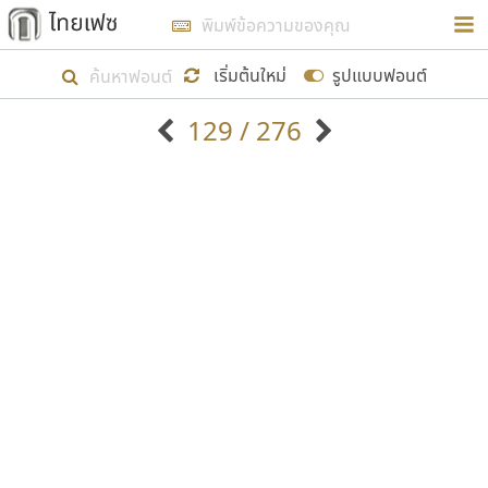
การในรูปแบบใหม่เพื่อใช้เป็นแนวทางในการศึกษารูป
ร่างหน้าตาของฟอนต์ไทยสำหรับการเรียนรู้เพื่อเริ่ม
เริ่มต้นใหม่
รูปแบบฟอนต์
สร้างฟอนต์ของตัวเอง ในเดือนมีนาคม พ.ศ. ๒๕๖๒ จึง
129 / 276
ได้เริ่ม ไทยเฟซ นี้ขึ้นมา
ตัวอักษรมีหัวขมวด
แบบตัวอักษรหัวบัว
แสดงผลแบบลิสต์
ตัวอักษรไม่มีหัวขมวด
แบบตัวอักษรหัวบอด
9
A
B
C
D
E
F
G
H
I
J
ฟอนต์ยอดนิยม
แบบตัวอักษรเกาหลี
เป้าหมายที่ยังคงดำเนินไปอยู่ คือการเพิ่มฟอนต์ไทย
K
L
M
N
O
P
Q
R
S
T
U
ฟอนต์ล้านดาวน์โหลด
แบบตัวอักษรเส้นขอบ
เข้าไปให้ได้อย่างน้อยเดือนละ ๓๐ ฟอนต์ นั่นหมายถึง
ระบบปฏิบัติการ
แบบตัวอักษรแฟนซี
V
W
Y
Z
อัตลักษณ์องค์กร
แบบตัวอักษรโบราณ
ปลายปี พ.ศ. ๒๕๖๒ จะมีฟอนต์ไม่ต่ำกว่า ๔๐๐ ฟอนต์ใน
แบบตัวการ์ตูน
แบบตัวเขียนพู่กัน
ก
ข
ค
จ
ฉ
ช
ซ
ฌ
ด
ต
ถ
ระบบ หวังว่า นอกจากจะเป็นประโยชน์ต่อตนเองแล้ว
แบบตัวดิสเพลย์
แบบตัวเนื้อความ
จะมีประโยชน์กับผู้อื่นได้บ้าง ไม่มากก็น้อย
แบบตัวประดิษฐ์
แบบตัวเหลี่ยม
ท
ธ
น
บ
ป
ผ
พ
ฟ
ภ
ม
ย
แบบตัวพิกเซล
แบบปลายมน
ร
ฤ
ล
ว
ศ
ส
ห
อ
ฮ
แบบตัวพิมพ์ดีด
แบบปลายแหลม
ขอขอบคุณ
แบบตัวมีเชิงฐาน
แบบปากกาหัวตัด
แบบตัวอักษรจีน
แบบฟอนต์ซิ่ง
แบบตัวอักษรซ้อนเงา
แบบลายมือผู้ใหญ่