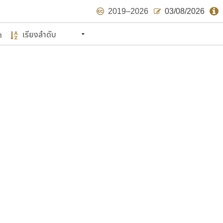
2019–2026
03/08/2026
ด
นหมายถึง ปลายปี พ.ศ. ๒๕๖๒ จะมีฟอนต์
ด้บ้าง ไม่มากก็น้อย
แบบตัวเขียนพู่กัน
แบบฟอนต์ซิ่ง
แบบตัวเนื้อความ
แบบลายมือผู้ใหญ่
S
T
U
V
W
Y
Z
แบบตัวเหลี่ยม
แบบลายมือวัยรุ่น
ย
แบบปลายมน
ร
ฤ
ล
ว
ศ
แบบลายมือเด็ก
ส
ห
อ
ฮ
แบบปลายแหลม
แบบอาลักษณ์
แบบปากกาหัวตัด
ษรไทย
์.คอม