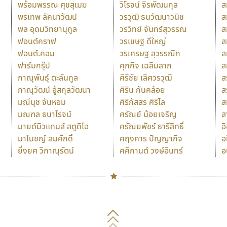
พร้อมพรรณ ศุขสุเมฆ
วิโรจน์ จิรพัฒนกุล
ส
พรเทพ ลัคนาวัฒน์
วรวุฒิ ธนวัฒนาวนิช
ส
พล อุดมวิทยานุกูล
วรวิทย์ จันทร์สุวรรณ
ส
ฟอนต์คราฟ
วรเชษฐ ดีใหญ่
ส
ฟอนต์.คอม
วรเศรษฐ สุวรรณิก
ส
ฟาร์มกรุ๊ป
ศุภกิจ เฉลิมลาภ
ส
ภาณุพันธุ์ ตะลันกูล
ศิริชัย เลิศวรวุฒิ
ส
ภาณุวัฒน์ อู้สกุลวัฒนา
ศิริน กันคล้อย
ส
มณีนุช จันหอม
ศิริภัสสร ศิริไล
ส
มณฑล ธนาโรจน์
ศรัณย์ น้อยเจริญ
ส
มายด์มิวแทนส์ สตูดิโอ
ศรัณยพัชร์ ธารีสิทธิ์
อ
มาโนชญ์ สมศักดิ์
ศฤงคาร ปัญญากิจ
อ
ยิ่งยศ วิภาณุรัตน์
ศศิกานต์ วงษ์อินทร์
อ
Naipol
TLWG
ช
O
Torsilp
ซ