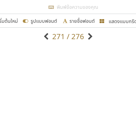
แสดงผลแบบลิสต์
ริ่มต้นใหม่
รูปแบบฟอนต์
รายชื่อฟอนต์
แสดงแบบกริ
รเพิ่มฟอนต์ไทยเข้าไปให้ได้อย่างน้อยเดือนละ ๓๐ ฟอนต์ นั่
271 / 276
นอกจากจะเป็นประโยชน์ต่อตนเองแล้ว จะมีประโยชน์กับผู้อื่นไ
แบบตัวอักษรจีน
แบบตัวอักษรหัวบัว
แบบตัวอักษรซ้อนเงา
แบบตัวอักษรหัวบอด
G
H
I
J
K
L
M
N
O
P
Q
R
แบบตัวอักษรย้อนยุค
แบบตัวอักษรเกาหลี
ขอขอบคุณ
ถ
แบบตัวอักษรล้านนา
ท
ธ
น
บ
ป
แบบตัวอักษรเส้นขอบ
ผ
พ
ฟ
ภ
ม
แบบตัวอักษรลาว
แบบตัวอักษรแฟนซี
แบบตัวอักษรสคริปท์
แบบตัวอักษรโบราณ
อกแบบฟอนต์ไทยทุกท่านที่สร้างสรรค์ผลงานเพื่อสืบสานอัก
อน ปรัชญา สิงห์โต ที่อนุญาตให้เผยแพร่ข้อมูลจาก ฟอนต