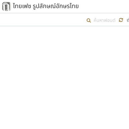
เริ่ม ไทยเฟซ นี้ขึ้นมา
เ
เป้าหมายที่ยังคงดำเนินไปอยู่ คือกา
ไม่ต่ำกว่า ๔๐๐ ฟอนต์ในระบบ หวังว่า 
ตัวอักษรมีหัวขมวด
แบบตัวการ์ตูน
ตัวอักษรไม่มีหัวขมวด
แบบตัวดิสเพลย์
9
A
B
C
D
E
F
ฟอนต์ยอดนิยม
แบบตัวประดิษฐ์
ฟอนต์ล้านดาวน์โหลด
ก
ข
ค
จ
ฉ
ช
แบบตัวพิกเซล
ซ
ฌ
ด
ต
ระบบปฏิบัติการ
แบบตัวพิมพ์ดีด
อัตลักษณ์องค์กร
แบบตัวมีเชิงฐาน
ผู้อ
คุณแ