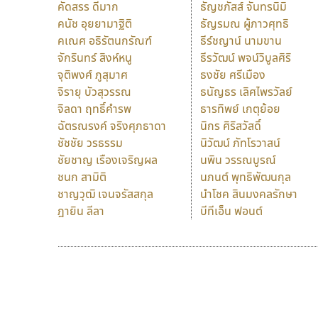
คัดสรร ดีมาก
ธัญชภัสส์ จันทรนิมิ
คนัช อุยยามาฐิติ
ธัญรมณ ผู้ภาวศุทธิ
คเณศ อธิรัตนกรัณฑ์
ธีร์ชญาน์ นามขาน
จักรินทร์ สิงห์หนู
ธีรวัฒน์ พจน์วิบูลศิริ
จุติพงศ์ ภูสุมาศ
ธงชัย ศรีเมือง
จิรายุ บัวสุวรรณ
ธนัญธร เลิศไพรวัลย์
จิลดา ฤทธิ์คำรพ
ธารทิพย์ เกตุย้อย
ฉัตรณรงค์ จริงศุภธาดา
นิกร ศิริสวัสดิ์
ชัชชัย วรธรรม
นิวัฒน์ ภัทโรวาสน์
ชัยชาญ เรืองเจริญผล
นพิน วรรณบูรณ์
ชนก สามิติ
นภนต์ พุทธิพัฒนกุล
ชาญวุฒิ เจนจรัสสกุล
นำโชค สินมงคลรักษา
ฎายิน ลีลา
บีทีเอ็น ฟอนต์
9 Fonts
F
A
Fontcraft