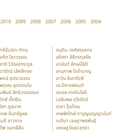
2010
2009
2008
2007
2006
2005
2004
ักขีธัมมิกะ ภิกขุ
อนุทิน วงศ์สรรคกร
ังศิต ไสววรรณ
อริศรา สิริกรกุลชัย
ุชาติ วิวัฒน์ตระกูล
อานันท์ ลักษมีธิติ
ุดารัตน์ เลิศสีทอง
อานุภาพ ใจชำนาญ
ุพจน์ อุประวรรณ
อาวิน อินทรังษี
ุพรรณ สุวรรณโน
เจ.ปีศาจฟอนต์
ัมพันธ์ สิทธิวรรณธนะ
เจเอส เทคโนโลยี
วิทย์ บั้งเงิน
เฉลิมพล กุไรรัตน์
ุวิสา ภูสุมาศ
เดชา วุ้นก้อน
ุเทพ จันทร์ชูผล
เทพพิทักษ์ การุญบุญญานันท์
ุเมธี ขาวงาม
เนติมา เจษฎาพรพันธุ์
ตีฟ แมทอีสัน
เศรษฐวัฒน์ อุทธา