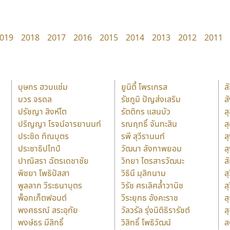
019
2018
2017
2016
2015
2014
2013
2012
2011
บุษกร ฮวบแช่ม
ยูนิตี้ โพรเกรส
ส
บวร จรดล
รัชภูมิ ปัญส่งเสริม
ส
ปรัชญา สิงห์โต
รัตติกร แสนบัว
ส
ปริญญา โรจน์อารยานนท์
รณฤทธิ์ จันทะสิน
ส
ประชิด ทิณบุตร
รพี สุวีรานนท์
ส
ประชาธิปไทป์
วัฒนา ลังกาพยอม
ส
ปาณิสรา ฉัตรเดชาชัย
วิทยา ไตรสารวัฒนะ
ส
พิชยา โพธิปัสสา
วิธินี มุสิกนาม
สุ
พูลลาภ วีระธนาบุตร
วิรัช ศรเลิศล้ำวานิช
ส
พ็อกเก็ตฟอนต์
วีระยุทธ อังคะราช
ส
พงศธรณ์ สระอุทัย
วัลวรัล รุ่งนิติธิรารัชต์
ส
พงษ์ธร มีสิทธิ์
วิสิทธิ์ โพธิวัฒน์
ส