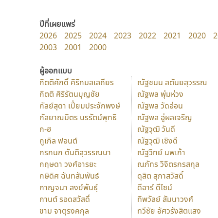
ปีที่เผยแพร่
2026
2025
2024
2023
2022
2021
2020
2
2003
2001
2000
ผู้ออกแบบ
กิตติศักดิ์ ศิริกมลเสถียร
ณัฐชนน สตันยสุวรรณ
กิตติ ศิริรัตนบุญชัย
ณัฐพล พุ่มห่วง
กัลย์สุดา เปี่ยมประจักพงษ์
ณัฐพล วัดอ่อน
กัลยาณมิตร นรรัตน์พุทธิ
ณัฐพล อู่ผลเจริญ
ก-ฮ
ณัฐวุฒิ วันดี
กูเกิล ฟอนต์
ณัฐวุฒิ เชิงดี
กรกนก ตันติสุวรรณนา
ณัฐวิทย์ นพเก้า
กฤษดา วงศ์อารยะ
ณภัทร วิจิตรกรสกุล
กษิดิศ ฉันทสัมพันธ์
ดุสิต สุภาสวัสดิ์
กาญจนา สงฆ์พันธุ์
ดีอาร์ ดีไซน์
กานต์ รอดสวัสดิ์
ทิพวัลย์ สัมนาวงศ์
ขาม จาตุรงคกุล
ทวีชัย อัศวรังสิตแสง