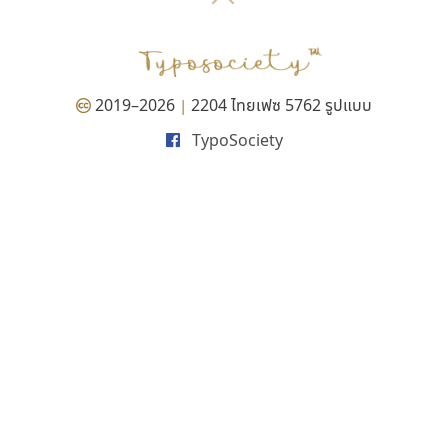
P
TS
PANI
Type Buthon
ฐ
PK
Typomancer
ฑ
PS
U
Q
UID
ด
2019–2026
2204 ไทยเฟซ 5762 รูปแบบ
|
R
UNK
ต
TypoSociety
S
UPC
ถ
Sarun’s
V
ท
SD
W
ธ
SOV
X
น
SP
Y
บ
Superstore
Z
ป
Surafont
zooddooz
ผ
T
ก
ฝ
TA
ข
TCHA
ค
TEPC
ง
ภ
TF
จ
ม