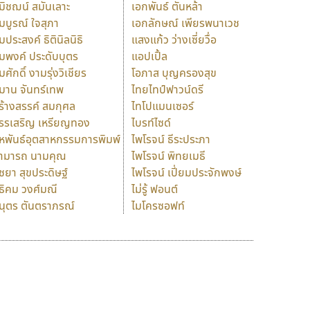
มิชฌน์ สมันเลาะ
เอกพันธ์ ตันหล้า
มบูรณ์ ใจสุภา
เอกลักษณ์ เพียรพนาเวช
มประสงค์ ธิตินิลนิธิ
แสงแก้ว ว่างเซี่ยวื่อ
มพงค์ ประดับบุตร
แอปเปิ้ล
มศักดิ์ งามรุ่งวิเชียร
โอภาส บุญครองสุข
มาน จันทร์เทพ
ไทยไทป์ฟาวน์ดรี
ร้างสรรค์ สมกุศล
ไทโปแมนเซอร์
รรเสริญ เหรียญทอง
ไบรท์ไซด์
หพันธ์อุตสาหกรรมการพิมพ์
ไพโรจน์ ธีระประภา
ามารถ นามคุณ
ไพโรจน์ พิทยเมธี
ิชยา สุขประดิษฐ์
ไพโรจน์ เปี่ยมประจักพงษ์
ธิคม วงศ์มณี
ไม่รู้ ฟอนต์
นุตร ตันตราภรณ์
ไมโครซอฟท์
ร
ฤ