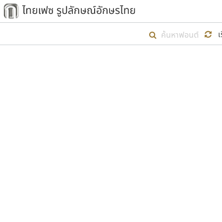
เริ่ม ไทยเฟซ นี้ขึ้นมา
เ
เป้าหมายที่ยังคงดำเนินไปอยู่ คือกา
ไม่ต่ำกว่า ๔๐๐ ฟอนต์ในระบบ หวังว่า 
ตัวอักษรมีหัวขมวด
แบบตัวการ์ตูน
ตัวอักษรไม่มีหัวขมวด
แบบตัวดิสเพลย์
9
A
B
C
D
E
F
ฟอนต์ยอดนิยม
แบบตัวประดิษฐ์
ฟอนต์ล้านดาวน์โหลด
ก
ข
ค
จ
ฉ
ช
แบบตัวพิกเซล
ซ
ฌ
ด
ต
ระบบปฏิบัติการ
แบบตัวพิมพ์ดีด
อัตลักษณ์องค์กร
แบบตัวมีเชิงฐาน
ผู้อ
คุณแ