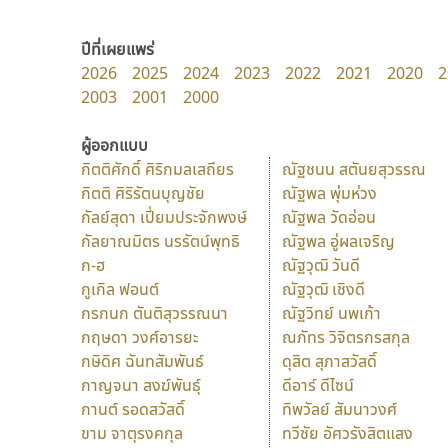
ปีที่เผยแพร่
2026
2025
2024
2023
2022
2021
2020
2
2003
2001
2000
ผู้ออกแบบ
กิตติศักดิ์ ศิริกมลเสถียร
ณัฐชนน สตันยสุวรรณ
กิตติ ศิริรัตนบุญชัย
ณัฐพล พุ่มห่วง
กัลย์สุดา เปี่ยมประจักพงษ์
ณัฐพล วัดอ่อน
กัลยาณมิตร นรรัตน์พุทธิ
ณัฐพล อู่ผลเจริญ
ก-ฮ
ณัฐวุฒิ วันดี
กูเกิล ฟอนต์
ณัฐวุฒิ เชิงดี
กรกนก ตันติสุวรรณนา
ณัฐวิทย์ นพเก้า
กฤษดา วงศ์อารยะ
ณภัทร วิจิตรกรสกุล
กษิดิศ ฉันทสัมพันธ์
ดุสิต สุภาสวัสดิ์
กาญจนา สงฆ์พันธุ์
ดีอาร์ ดีไซน์
กานต์ รอดสวัสดิ์
ทิพวัลย์ สัมนาวงศ์
ขาม จาตุรงคกุล
ทวีชัย อัศวรังสิตแสง