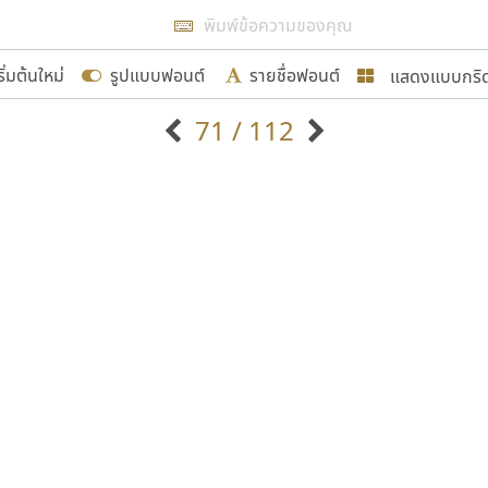
แสดงผลแบบลิสต์
ริ่มต้นใหม่
รูปแบบฟอนต์
รายชื่อฟอนต์
แสดงแบบกริ
รเพิ่มฟอนต์ไทยเข้าไปให้ได้อย่างน้อยเดือนละ ๓๐ ฟอนต์ นั่
71 / 112
นอกจากจะเป็นประโยชน์ต่อตนเองแล้ว จะมีประโยชน์กับผู้อื่นไ
แบบตัวอักษรจีน
แบบตัวอักษรหัวบัว
แบบตัวอักษรซ้อนเงา
แบบตัวอักษรหัวบอด
G
H
I
J
K
L
M
N
O
P
Q
R
แบบตัวอักษรย้อนยุค
แบบตัวอักษรเกาหลี
ขอขอบคุณ
ถ
แบบตัวอักษรล้านนา
ท
ธ
น
บ
ป
แบบตัวอักษรเส้นขอบ
ผ
พ
ฟ
ภ
ม
แบบตัวอักษรลาว
แบบตัวอักษรแฟนซี
แบบตัวอักษรสคริปท์
แบบตัวอักษรโบราณ
อกแบบฟอนต์ไทยทุกท่านที่สร้างสรรค์ผลงานเพื่อสืบสานอัก
อน ปรัชญา สิงห์โต ที่อนุญาตให้เผยแพร่ข้อมูลจาก ฟอนต