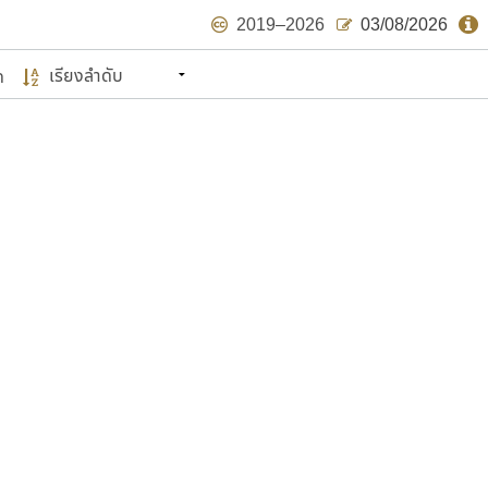
2019–2026
03/08/2026
ด
นหมายถึง ปลายปี พ.ศ. ๒๕๖๒ จะมีฟอนต์
ด้บ้าง ไม่มากก็น้อย
แบบตัวเขียนพู่กัน
แบบฟอนต์ซิ่ง
แบบตัวเนื้อความ
แบบลายมือผู้ใหญ่
S
T
U
V
W
Y
Z
แบบตัวเหลี่ยม
แบบลายมือวัยรุ่น
ย
แบบปลายมน
ร
ฤ
ล
ว
ศ
แบบลายมือเด็ก
ส
ห
อ
ฮ
แบบปลายแหลม
แบบอาลักษณ์
แบบปากกาหัวตัด
ษรไทย
์.คอม