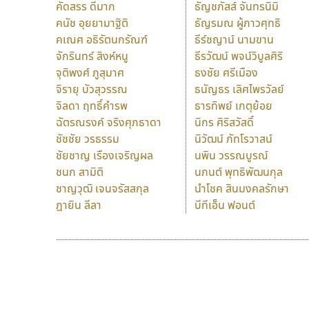
คัดสรร ดีมาก
ธัญชภัสส์ จันทรนิมิ
คนัช อุยยามาฐิติ
ธัญรมณ ผู้ภาวศุทธิ
คเณศ อธิรัตนกรัณฑ์
ธีร์ชญาน์ นามขาน
จักรินทร์ สิงห์หนู
ธีรวัฒน์ พจน์วิบูลศิริ
จุติพงศ์ ภูสุมาศ
ธงชัย ศรีเมือง
จิรายุ บัวสุวรรณ
ธนัญธร เลิศไพรวัลย์
จิลดา ฤทธิ์คำรพ
ธารทิพย์ เกตุย้อย
ฉัตรณรงค์ จริงศุภธาดา
นิกร ศิริสวัสดิ์
ชัชชัย วรธรรม
นิวัฒน์ ภัทโรวาสน์
ชัยชาญ เรืองเจริญผล
นพิน วรรณบูรณ์
ชนก สามิติ
นภนต์ พุทธิพัฒนกุล
ชาญวุฒิ เจนจรัสสกุล
นำโชค สินมงคลรักษา
ฎายิน ลีลา
บีทีเอ็น ฟอนต์
9 Fonts
F
A
Fontcraft