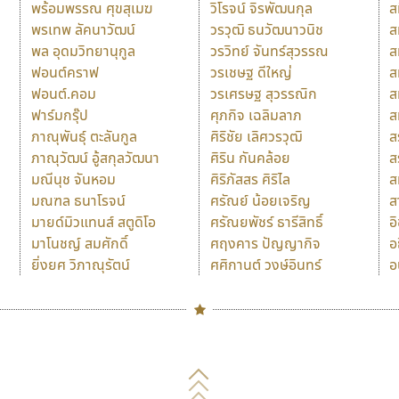
พร้อมพรรณ ศุขสุเมฆ
วิโรจน์ จิรพัฒนกุล
ส
พรเทพ ลัคนาวัฒน์
วรวุฒิ ธนวัฒนาวนิช
ส
พล อุดมวิทยานุกูล
วรวิทย์ จันทร์สุวรรณ
ส
ฟอนต์คราฟ
วรเชษฐ ดีใหญ่
ส
ฟอนต์.คอม
วรเศรษฐ สุวรรณิก
ส
ฟาร์มกรุ๊ป
ศุภกิจ เฉลิมลาภ
ส
ภาณุพันธุ์ ตะลันกูล
ศิริชัย เลิศวรวุฒิ
ส
ภาณุวัฒน์ อู้สกุลวัฒนา
ศิริน กันคล้อย
ส
มณีนุช จันหอม
ศิริภัสสร ศิริไล
ส
มณฑล ธนาโรจน์
ศรัณย์ น้อยเจริญ
ส
มายด์มิวแทนส์ สตูดิโอ
ศรัณยพัชร์ ธารีสิทธิ์
อ
มาโนชญ์ สมศักดิ์
ศฤงคาร ปัญญากิจ
อ
ยิ่งยศ วิภาณุรัตน์
ศศิกานต์ วงษ์อินทร์
อ
Naipol
TLWG
ช
O
Torsilp
ซ