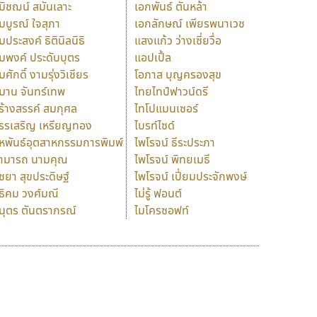
มิชฌน์ สมันเลาะ
เอกพันธ์ ตันหล้า
มบูรณ์ ใจสุภา
เอกลักษณ์ เพียรพนาเวช
มประสงค์ ธิตินิลนิธิ
แสงแก้ว ว่างเซี่ยวื่อ
มพงค์ ประดับบุตร
แอปเปิ้ล
มศักดิ์ งามรุ่งวิเชียร
โอภาส บุญครองสุข
มาน จันทร์เทพ
ไทยไทป์ฟาวน์ดรี
ร้างสรรค์ สมกุศล
ไทโปแมนเซอร์
รรเสริญ เหรียญทอง
ไบรท์ไซด์
หพันธ์อุตสาหกรรมการพิมพ์
ไพโรจน์ ธีระประภา
ามารถ นามคุณ
ไพโรจน์ พิทยเมธี
ิชยา สุขประดิษฐ์
ไพโรจน์ เปี่ยมประจักพงษ์
ธิคม วงศ์มณี
ไม่รู้ ฟอนต์
นุตร ตันตราภรณ์
ไมโครซอฟท์
ร
ฤ