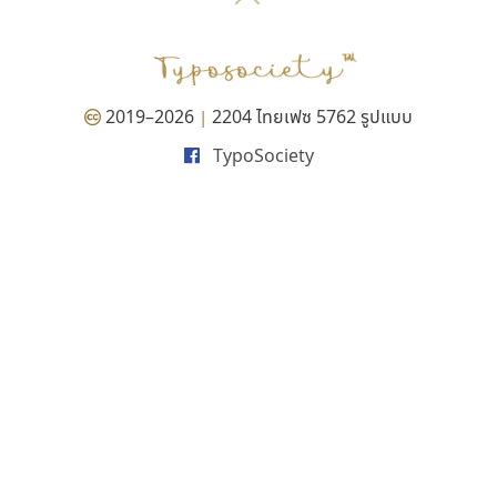
P
TS
PANI
Type Buthon
ฐ
PK
Typomancer
ฑ
PS
U
Q
UID
ด
2019–2026
2204 ไทยเฟซ 5762 รูปแบบ
|
R
UNK
ต
TypoSociety
S
UPC
ถ
Sarun’s
V
ท
SD
W
ธ
SOV
X
น
SP
Y
บ
Superstore
Z
ป
Surafont
zooddooz
ผ
T
ก
ฝ
TA
ข
TCHA
ค
TEPC
ง
ภ
TF
จ
ม