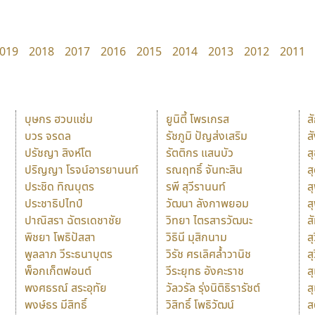
019
2018
2017
2016
2015
2014
2013
2012
2011
บุษกร ฮวบแช่ม
ยูนิตี้ โพรเกรส
ส
บวร จรดล
รัชภูมิ ปัญส่งเสริม
ส
ปรัชญา สิงห์โต
รัตติกร แสนบัว
ส
ปริญญา โรจน์อารยานนท์
รณฤทธิ์ จันทะสิน
ส
ประชิด ทิณบุตร
รพี สุวีรานนท์
ส
ประชาธิปไทป์
วัฒนา ลังกาพยอม
ส
ปาณิสรา ฉัตรเดชาชัย
วิทยา ไตรสารวัฒนะ
ส
พิชยา โพธิปัสสา
วิธินี มุสิกนาม
สุ
พูลลาภ วีระธนาบุตร
วิรัช ศรเลิศล้ำวานิช
ส
พ็อกเก็ตฟอนต์
วีระยุทธ อังคะราช
ส
พงศธรณ์ สระอุทัย
วัลวรัล รุ่งนิติธิรารัชต์
ส
พงษ์ธร มีสิทธิ์
วิสิทธิ์ โพธิวัฒน์
ส