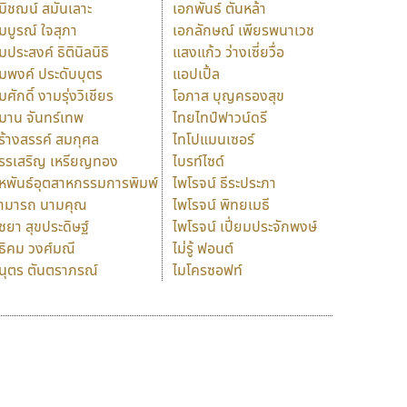
มิชฌน์ สมันเลาะ
เอกพันธ์ ตันหล้า
มบูรณ์ ใจสุภา
เอกลักษณ์ เพียรพนาเวช
มประสงค์ ธิตินิลนิธิ
แสงแก้ว ว่างเซี่ยวื่อ
มพงค์ ประดับบุตร
แอปเปิ้ล
มศักดิ์ งามรุ่งวิเชียร
โอภาส บุญครองสุข
มาน จันทร์เทพ
ไทยไทป์ฟาวน์ดรี
ร้างสรรค์ สมกุศล
ไทโปแมนเซอร์
รรเสริญ เหรียญทอง
ไบรท์ไซด์
หพันธ์อุตสาหกรรมการพิมพ์
ไพโรจน์ ธีระประภา
ามารถ นามคุณ
ไพโรจน์ พิทยเมธี
ิชยา สุขประดิษฐ์
ไพโรจน์ เปี่ยมประจักพงษ์
ธิคม วงศ์มณี
ไม่รู้ ฟอนต์
นุตร ตันตราภรณ์
ไมโครซอฟท์
ร
ฤ