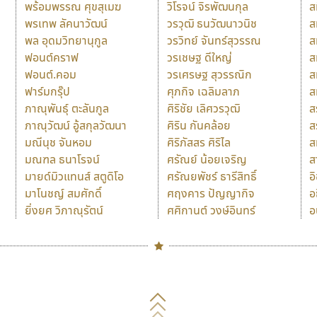
พร้อมพรรณ ศุขสุเมฆ
วิโรจน์ จิรพัฒนกุล
ส
พรเทพ ลัคนาวัฒน์
วรวุฒิ ธนวัฒนาวนิช
ส
พล อุดมวิทยานุกูล
วรวิทย์ จันทร์สุวรรณ
ส
ฟอนต์คราฟ
วรเชษฐ ดีใหญ่
ส
ฟอนต์.คอม
วรเศรษฐ สุวรรณิก
ส
ฟาร์มกรุ๊ป
ศุภกิจ เฉลิมลาภ
ส
ภาณุพันธุ์ ตะลันกูล
ศิริชัย เลิศวรวุฒิ
ส
ภาณุวัฒน์ อู้สกุลวัฒนา
ศิริน กันคล้อย
ส
มณีนุช จันหอม
ศิริภัสสร ศิริไล
ส
มณฑล ธนาโรจน์
ศรัณย์ น้อยเจริญ
ส
มายด์มิวแทนส์ สตูดิโอ
ศรัณยพัชร์ ธารีสิทธิ์
อ
มาโนชญ์ สมศักดิ์
ศฤงคาร ปัญญากิจ
อ
ยิ่งยศ วิภาณุรัตน์
ศศิกานต์ วงษ์อินทร์
อ
Naipol
TLWG
ช
O
Torsilp
ซ