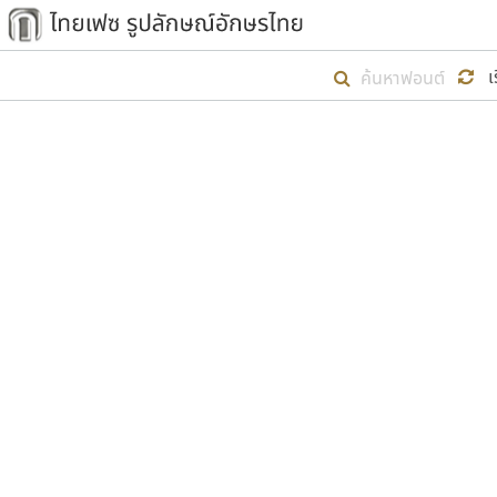
เริ่ม ไทยเฟซ นี้ขึ้นมา
เ
เป้าหมายที่ยังคงดำเนินไปอยู่ คือกา
ไม่ต่ำกว่า ๔๐๐ ฟอนต์ในระบบ หวังว่า 
ตัวอักษรมีหัวขมวด
แบบตัวการ์ตูน
ตัวอักษรไม่มีหัวขมวด
แบบตัวดิสเพลย์
9
A
B
C
D
E
F
ฟอนต์ยอดนิยม
แบบตัวประดิษฐ์
ฟอนต์ล้านดาวน์โหลด
ก
ข
ค
จ
ฉ
ช
แบบตัวพิกเซล
ซ
ฌ
ด
ต
ระบบปฏิบัติการ
แบบตัวพิมพ์ดีด
อัตลักษณ์องค์กร
แบบตัวมีเชิงฐาน
ผู้อ
คุณแ