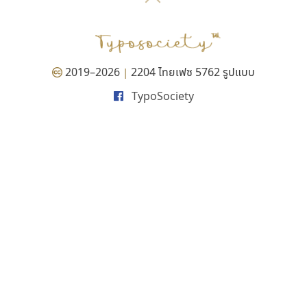
P
TS
PANI
Type Buthon
ฐ
PK
Typomancer
ฑ
PS
U
Q
UID
ด
2019–2026
2204 ไทยเฟซ 5762 รูปแบบ
|
R
UNK
ต
TypoSociety
S
UPC
ถ
Sarun’s
V
ท
SD
W
ธ
SOV
X
น
SP
Y
บ
Superstore
Z
ป
Surafont
zooddooz
ผ
T
ก
ฝ
TA
ข
TCHA
ค
TEPC
ง
ภ
TF
จ
ม