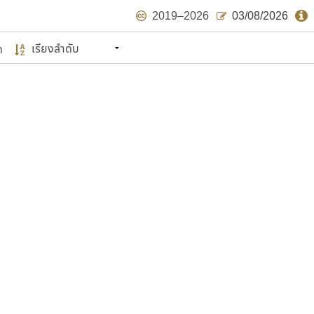
2019–2026
03/08/2026
ด
นหมายถึง ปลายปี พ.ศ. ๒๕๖๒ จะมีฟอนต์
ด้บ้าง ไม่มากก็น้อย
แบบตัวเขียนพู่กัน
แบบฟอนต์ซิ่ง
แบบตัวเนื้อความ
แบบลายมือผู้ใหญ่
S
T
U
V
W
Y
Z
แบบตัวเหลี่ยม
แบบลายมือวัยรุ่น
ย
แบบปลายมน
ร
ฤ
ล
ว
ศ
แบบลายมือเด็ก
ส
ห
อ
ฮ
แบบปลายแหลม
แบบอาลักษณ์
แบบปากกาหัวตัด
ษรไทย
์.คอม