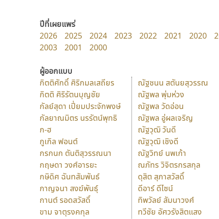
ปีที่เผยแพร่
2026
2025
2024
2023
2022
2021
2020
2
2003
2001
2000
ผู้ออกแบบ
กิตติศักดิ์ ศิริกมลเสถียร
ณัฐชนน สตันยสุวรรณ
กิตติ ศิริรัตนบุญชัย
ณัฐพล พุ่มห่วง
กัลย์สุดา เปี่ยมประจักพงษ์
ณัฐพล วัดอ่อน
กัลยาณมิตร นรรัตน์พุทธิ
ณัฐพล อู่ผลเจริญ
ก-ฮ
ณัฐวุฒิ วันดี
กูเกิล ฟอนต์
ณัฐวุฒิ เชิงดี
กรกนก ตันติสุวรรณนา
ณัฐวิทย์ นพเก้า
กฤษดา วงศ์อารยะ
ณภัทร วิจิตรกรสกุล
กษิดิศ ฉันทสัมพันธ์
ดุสิต สุภาสวัสดิ์
กาญจนา สงฆ์พันธุ์
ดีอาร์ ดีไซน์
กานต์ รอดสวัสดิ์
ทิพวัลย์ สัมนาวงศ์
ขาม จาตุรงคกุล
ทวีชัย อัศวรังสิตแสง