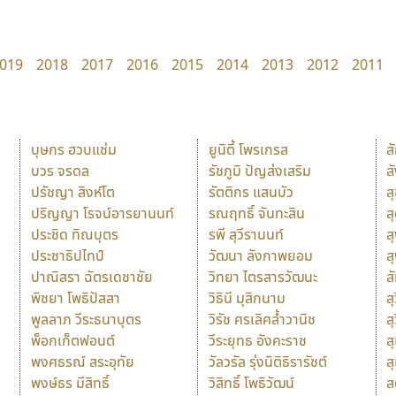
019
2018
2017
2016
2015
2014
2013
2012
2011
บุษกร ฮวบแช่ม
ยูนิตี้ โพรเกรส
ส
บวร จรดล
รัชภูมิ ปัญส่งเสริม
ส
ปรัชญา สิงห์โต
รัตติกร แสนบัว
ส
ปริญญา โรจน์อารยานนท์
รณฤทธิ์ จันทะสิน
ส
ประชิด ทิณบุตร
รพี สุวีรานนท์
ส
ประชาธิปไทป์
วัฒนา ลังกาพยอม
ส
ปาณิสรา ฉัตรเดชาชัย
วิทยา ไตรสารวัฒนะ
ส
พิชยา โพธิปัสสา
วิธินี มุสิกนาม
สุ
พูลลาภ วีระธนาบุตร
วิรัช ศรเลิศล้ำวานิช
ส
พ็อกเก็ตฟอนต์
วีระยุทธ อังคะราช
ส
พงศธรณ์ สระอุทัย
วัลวรัล รุ่งนิติธิรารัชต์
ส
พงษ์ธร มีสิทธิ์
วิสิทธิ์ โพธิวัฒน์
ส