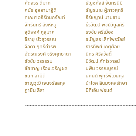
คัดสรร ดีมาก
ธัญชภัสส์ จันทรนิมิ
คนัช อุยยามาฐิติ
ธัญรมณ ผู้ภาวศุทธิ
คเณศ อธิรัตนกรัณฑ์
ธีร์ชญาน์ นามขาน
จักรินทร์ สิงห์หนู
ธีรวัฒน์ พจน์วิบูลศิริ
จุติพงศ์ ภูสุมาศ
ธงชัย ศรีเมือง
จิรายุ บัวสุวรรณ
ธนัญธร เลิศไพรวัลย์
จิลดา ฤทธิ์คำรพ
ธารทิพย์ เกตุย้อย
ฉัตรณรงค์ จริงศุภธาดา
นิกร ศิริสวัสดิ์
ชัชชัย วรธรรม
นิวัฒน์ ภัทโรวาสน์
ชัยชาญ เรืองเจริญผล
นพิน วรรณบูรณ์
ชนก สามิติ
นภนต์ พุทธิพัฒนกุล
ชาญวุฒิ เจนจรัสสกุล
นำโชค สินมงคลรักษา
ฎายิน ลีลา
บีทีเอ็น ฟอนต์
9 Fonts
F
A
Fontcraft