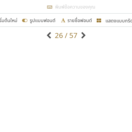
แสดงผลแบบลิสต์
ริ่มต้นใหม่
รูปแบบฟอนต์
รายชื่อฟอนต์
แสดงแบบกริ
รเพิ่มฟอนต์ไทยเข้าไปให้ได้อย่างน้อยเดือนละ ๓๐ ฟอนต์ นั่
26 / 57
นอกจากจะเป็นประโยชน์ต่อตนเองแล้ว จะมีประโยชน์กับผู้อื่นไ
แบบตัวอักษรจีน
แบบตัวอักษรหัวบัว
แบบตัวอักษรซ้อนเงา
แบบตัวอักษรหัวบอด
G
H
I
J
K
L
M
N
O
P
Q
R
แบบตัวอักษรย้อนยุค
แบบตัวอักษรเกาหลี
ขอขอบคุณ
ถ
แบบตัวอักษรล้านนา
ท
ธ
น
บ
ป
แบบตัวอักษรเส้นขอบ
ผ
พ
ฟ
ภ
ม
แบบตัวอักษรลาว
แบบตัวอักษรแฟนซี
แบบตัวอักษรสคริปท์
แบบตัวอักษรโบราณ
อกแบบฟอนต์ไทยทุกท่านที่สร้างสรรค์ผลงานเพื่อสืบสานอัก
อน ปรัชญา สิงห์โต ที่อนุญาตให้เผยแพร่ข้อมูลจาก ฟอนต