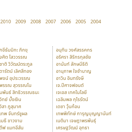
2010
2009
2008
2007
2006
2005
2004
ักขีธัมมิกะ ภิกขุ
อนุทิน วงศ์สรรคกร
ังศิต ไสววรรณ
อริศรา สิริกรกุลชัย
ุชาติ วิวัฒน์ตระกูล
อานันท์ ลักษมีธิติ
ุดารัตน์ เลิศสีทอง
อานุภาพ ใจชำนาญ
ุพจน์ อุประวรรณ
อาวิน อินทรังษี
ุพรรณ สุวรรณโน
เจ.ปีศาจฟอนต์
ัมพันธ์ สิทธิวรรณธนะ
เจเอส เทคโนโลยี
วิทย์ บั้งเงิน
เฉลิมพล กุไรรัตน์
ุวิสา ภูสุมาศ
เดชา วุ้นก้อน
ุเทพ จันทร์ชูผล
เทพพิทักษ์ การุญบุญญานันท์
ุเมธี ขาวงาม
เนติมา เจษฎาพรพันธุ์
ตีฟ แมทอีสัน
เศรษฐวัฒน์ อุทธา