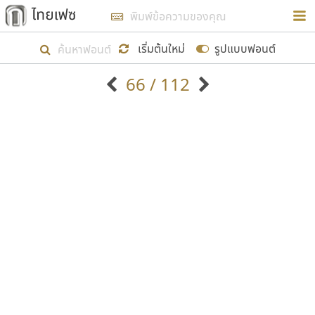
การในรูปแบบใหม่เพื่อใช้เป็นแนวทางในการศึกษารูป
ร่างหน้าตาของฟอนต์ไทยสำหรับการเรียนรู้เพื่อเริ่ม
เริ่มต้นใหม่
รูปแบบฟอนต์
สร้างฟอนต์ของตัวเอง ในเดือนมีนาคม พ.ศ. ๒๕๖๒ จึง
66 / 112
ได้เริ่ม ไทยเฟซ นี้ขึ้นมา
ตัวอักษรมีหัวขมวด
แบบตัวอักษรหัวบัว
แสดงผลแบบลิสต์
ตัวอักษรไม่มีหัวขมวด
แบบตัวอักษรหัวบอด
9
A
B
C
D
E
F
G
H
I
J
ฟอนต์ยอดนิยม
แบบตัวอักษรเกาหลี
เป้าหมายที่ยังคงดำเนินไปอยู่ คือการเพิ่มฟอนต์ไทย
K
L
M
N
O
P
Q
R
S
T
U
ฟอนต์ล้านดาวน์โหลด
แบบตัวอักษรเส้นขอบ
เข้าไปให้ได้อย่างน้อยเดือนละ ๓๐ ฟอนต์ นั่นหมายถึง
ระบบปฏิบัติการ
แบบตัวอักษรแฟนซี
V
W
Y
Z
อัตลักษณ์องค์กร
แบบตัวอักษรโบราณ
ปลายปี พ.ศ. ๒๕๖๒ จะมีฟอนต์ไม่ต่ำกว่า ๔๐๐ ฟอนต์ใน
แบบตัวการ์ตูน
แบบตัวเขียนพู่กัน
ก
ข
ค
จ
ฉ
ช
ซ
ฌ
ด
ต
ถ
ระบบ หวังว่า นอกจากจะเป็นประโยชน์ต่อตนเองแล้ว
แบบตัวดิสเพลย์
แบบตัวเนื้อความ
จะมีประโยชน์กับผู้อื่นได้บ้าง ไม่มากก็น้อย
แบบตัวประดิษฐ์
แบบตัวเหลี่ยม
ท
ธ
น
บ
ป
ผ
พ
ฟ
ภ
ม
ย
แบบตัวพิกเซล
แบบปลายมน
ร
ฤ
ล
ว
ศ
ส
ห
อ
ฮ
แบบตัวพิมพ์ดีด
แบบปลายแหลม
ขอขอบคุณ
แบบตัวมีเชิงฐาน
แบบปากกาหัวตัด
แบบตัวอักษรจีน
แบบฟอนต์ซิ่ง
แบบตัวอักษรซ้อนเงา
แบบลายมือผู้ใหญ่