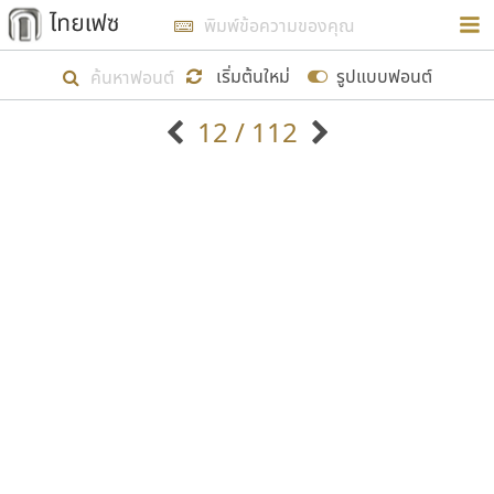
การในรูปแบบใหม่เพื่อใช้เป็นแนวทางในการศึกษารูป
ร่างหน้าตาของฟอนต์ไทยสำหรับการเรียนรู้เพื่อเริ่ม
เริ่มต้นใหม่
รูปแบบฟอนต์
สร้างฟอนต์ของตัวเอง ในเดือนมีนาคม พ.ศ. ๒๕๖๒ จึง
12 / 112
ได้เริ่ม ไทยเฟซ นี้ขึ้นมา
ตัวอักษรมีหัวขมวด
แบบตัวอักษรหัวบัว
แสดงผลแบบลิสต์
ตัวอักษรไม่มีหัวขมวด
แบบตัวอักษรหัวบอด
9
A
B
C
D
E
F
G
H
I
J
ฟอนต์ยอดนิยม
แบบตัวอักษรเกาหลี
เป้าหมายที่ยังคงดำเนินไปอยู่ คือการเพิ่มฟอนต์ไทย
K
L
M
N
O
P
Q
R
S
T
U
ฟอนต์ล้านดาวน์โหลด
แบบตัวอักษรเส้นขอบ
เข้าไปให้ได้อย่างน้อยเดือนละ ๓๐ ฟอนต์ นั่นหมายถึง
ระบบปฏิบัติการ
แบบตัวอักษรแฟนซี
V
W
Y
Z
อัตลักษณ์องค์กร
แบบตัวอักษรโบราณ
ปลายปี พ.ศ. ๒๕๖๒ จะมีฟอนต์ไม่ต่ำกว่า ๔๐๐ ฟอนต์ใน
แบบตัวการ์ตูน
แบบตัวเขียนพู่กัน
ก
ข
ค
จ
ฉ
ช
ซ
ฌ
ด
ต
ถ
ระบบ หวังว่า นอกจากจะเป็นประโยชน์ต่อตนเองแล้ว
แบบตัวดิสเพลย์
แบบตัวเนื้อความ
จะมีประโยชน์กับผู้อื่นได้บ้าง ไม่มากก็น้อย
แบบตัวประดิษฐ์
แบบตัวเหลี่ยม
ท
ธ
น
บ
ป
ผ
พ
ฟ
ภ
ม
ย
แบบตัวพิกเซล
แบบปลายมน
ร
ฤ
ล
ว
ศ
ส
ห
อ
ฮ
แบบตัวพิมพ์ดีด
แบบปลายแหลม
ขอขอบคุณ
แบบตัวมีเชิงฐาน
แบบปากกาหัวตัด
แบบตัวอักษรจีน
แบบฟอนต์ซิ่ง
แบบตัวอักษรซ้อนเงา
แบบลายมือผู้ใหญ่