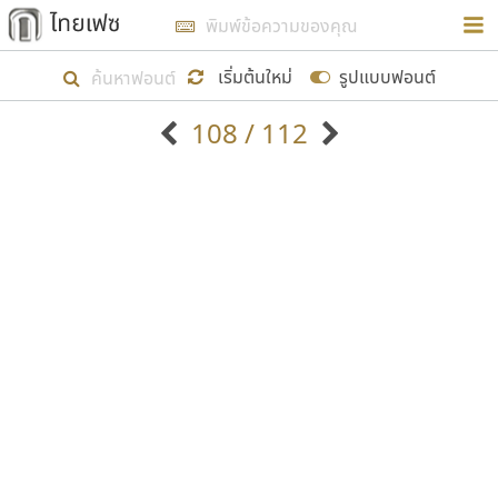
การในรูปแบบใหม่เพื่อใช้เป็นแนวทางในการศึกษารูป
ร่างหน้าตาของฟอนต์ไทยสำหรับการเรียนรู้เพื่อเริ่ม
เริ่มต้นใหม่
รูปแบบฟอนต์
สร้างฟอนต์ของตัวเอง ในเดือนมีนาคม พ.ศ. ๒๕๖๒ จึง
108 / 112
ได้เริ่ม ไทยเฟซ นี้ขึ้นมา
ตัวอักษรมีหัวขมวด
แบบตัวอักษรหัวบัว
แสดงผลแบบลิสต์
ตัวอักษรไม่มีหัวขมวด
แบบตัวอักษรหัวบอด
9
A
B
C
D
E
F
G
H
I
J
ฟอนต์ยอดนิยม
แบบตัวอักษรเกาหลี
เป้าหมายที่ยังคงดำเนินไปอยู่ คือการเพิ่มฟอนต์ไทย
K
L
M
N
O
P
Q
R
S
T
U
ฟอนต์ล้านดาวน์โหลด
แบบตัวอักษรเส้นขอบ
เข้าไปให้ได้อย่างน้อยเดือนละ ๓๐ ฟอนต์ นั่นหมายถึง
ระบบปฏิบัติการ
แบบตัวอักษรแฟนซี
V
W
Y
Z
อัตลักษณ์องค์กร
แบบตัวอักษรโบราณ
ปลายปี พ.ศ. ๒๕๖๒ จะมีฟอนต์ไม่ต่ำกว่า ๔๐๐ ฟอนต์ใน
แบบตัวการ์ตูน
แบบตัวเขียนพู่กัน
ก
ข
ค
จ
ฉ
ช
ซ
ฌ
ด
ต
ถ
ระบบ หวังว่า นอกจากจะเป็นประโยชน์ต่อตนเองแล้ว
แบบตัวดิสเพลย์
แบบตัวเนื้อความ
จะมีประโยชน์กับผู้อื่นได้บ้าง ไม่มากก็น้อย
แบบตัวประดิษฐ์
แบบตัวเหลี่ยม
ท
ธ
น
บ
ป
ผ
พ
ฟ
ภ
ม
ย
แบบตัวพิกเซล
แบบปลายมน
ร
ฤ
ล
ว
ศ
ส
ห
อ
ฮ
แบบตัวพิมพ์ดีด
แบบปลายแหลม
ขอขอบคุณ
แบบตัวมีเชิงฐาน
แบบปากกาหัวตัด
แบบตัวอักษรจีน
แบบฟอนต์ซิ่ง
แบบตัวอักษรซ้อนเงา
แบบลายมือผู้ใหญ่