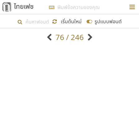
การในรูปแบบใหม่เพื่อใช้เป็นแนวทางในการศึกษารูป
ร่างหน้าตาของฟอนต์ไทยสำหรับการเรียนรู้เพื่อเริ่ม
เริ่มต้นใหม่
รูปแบบฟอนต์
สร้างฟอนต์ของตัวเอง ในเดือนมีนาคม พ.ศ. ๒๕๖๒ จึง
76 / 246
ได้เริ่ม ไทยเฟซ นี้ขึ้นมา
ตัวอักษรมีหัวขมวด
แบบตัวอักษรหัวบัว
แสดงผลแบบลิสต์
ตัวอักษรไม่มีหัวขมวด
แบบตัวอักษรหัวบอด
9
A
B
C
D
E
F
G
H
I
J
ฟอนต์ยอดนิยม
แบบตัวอักษรเกาหลี
เป้าหมายที่ยังคงดำเนินไปอยู่ คือการเพิ่มฟอนต์ไทย
K
L
M
N
O
P
Q
R
S
T
U
ฟอนต์ล้านดาวน์โหลด
แบบตัวอักษรเส้นขอบ
เข้าไปให้ได้อย่างน้อยเดือนละ ๓๐ ฟอนต์ นั่นหมายถึง
ระบบปฏิบัติการ
แบบตัวอักษรแฟนซี
V
W
Y
Z
อัตลักษณ์องค์กร
แบบตัวอักษรโบราณ
ปลายปี พ.ศ. ๒๕๖๒ จะมีฟอนต์ไม่ต่ำกว่า ๔๐๐ ฟอนต์ใน
แบบตัวการ์ตูน
แบบตัวเขียนพู่กัน
ก
ข
ค
จ
ฉ
ช
ซ
ฌ
ด
ต
ถ
ระบบ หวังว่า นอกจากจะเป็นประโยชน์ต่อตนเองแล้ว
แบบตัวดิสเพลย์
แบบตัวเนื้อความ
จะมีประโยชน์กับผู้อื่นได้บ้าง ไม่มากก็น้อย
แบบตัวประดิษฐ์
แบบตัวเหลี่ยม
ท
ธ
น
บ
ป
ผ
พ
ฟ
ภ
ม
ย
แบบตัวพิกเซล
แบบปลายมน
ร
ฤ
ล
ว
ศ
ส
ห
อ
ฮ
แบบตัวพิมพ์ดีด
แบบปลายแหลม
ขอขอบคุณ
แบบตัวมีเชิงฐาน
แบบปากกาหัวตัด
แบบตัวอักษรจีน
แบบฟอนต์ซิ่ง
แบบตัวอักษรซ้อนเงา
แบบลายมือผู้ใหญ่