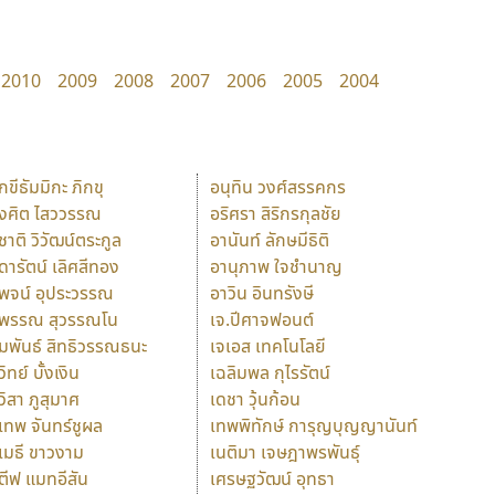
2010
2009
2008
2007
2006
2005
2004
ักขีธัมมิกะ ภิกขุ
อนุทิน วงศ์สรรคกร
ังศิต ไสววรรณ
อริศรา สิริกรกุลชัย
ุชาติ วิวัฒน์ตระกูล
อานันท์ ลักษมีธิติ
ุดารัตน์ เลิศสีทอง
อานุภาพ ใจชำนาญ
ุพจน์ อุประวรรณ
อาวิน อินทรังษี
ุพรรณ สุวรรณโน
เจ.ปีศาจฟอนต์
ัมพันธ์ สิทธิวรรณธนะ
เจเอส เทคโนโลยี
วิทย์ บั้งเงิน
เฉลิมพล กุไรรัตน์
ุวิสา ภูสุมาศ
เดชา วุ้นก้อน
ุเทพ จันทร์ชูผล
เทพพิทักษ์ การุญบุญญานันท์
ุเมธี ขาวงาม
เนติมา เจษฎาพรพันธุ์
ตีฟ แมทอีสัน
เศรษฐวัฒน์ อุทธา