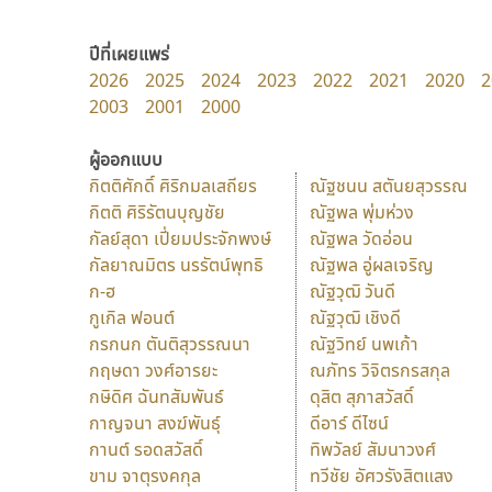
ปีที่เผยแพร่
2026
2025
2024
2023
2022
2021
2020
2
2003
2001
2000
ผู้ออกแบบ
กิตติศักดิ์ ศิริกมลเสถียร
ณัฐชนน สตันยสุวรรณ
กิตติ ศิริรัตนบุญชัย
ณัฐพล พุ่มห่วง
กัลย์สุดา เปี่ยมประจักพงษ์
ณัฐพล วัดอ่อน
กัลยาณมิตร นรรัตน์พุทธิ
ณัฐพล อู่ผลเจริญ
ก-ฮ
ณัฐวุฒิ วันดี
กูเกิล ฟอนต์
ณัฐวุฒิ เชิงดี
กรกนก ตันติสุวรรณนา
ณัฐวิทย์ นพเก้า
กฤษดา วงศ์อารยะ
ณภัทร วิจิตรกรสกุล
กษิดิศ ฉันทสัมพันธ์
ดุสิต สุภาสวัสดิ์
กาญจนา สงฆ์พันธุ์
ดีอาร์ ดีไซน์
กานต์ รอดสวัสดิ์
ทิพวัลย์ สัมนาวงศ์
ขาม จาตุรงคกุล
ทวีชัย อัศวรังสิตแสง