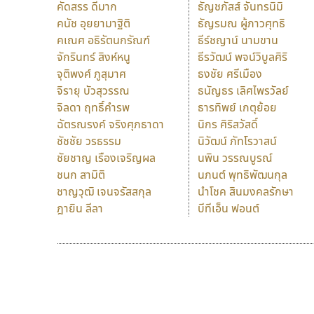
คัดสรร ดีมาก
ธัญชภัสส์ จันทรนิมิ
คนัช อุยยามาฐิติ
ธัญรมณ ผู้ภาวศุทธิ
คเณศ อธิรัตนกรัณฑ์
ธีร์ชญาน์ นามขาน
จักรินทร์ สิงห์หนู
ธีรวัฒน์ พจน์วิบูลศิริ
จุติพงศ์ ภูสุมาศ
ธงชัย ศรีเมือง
จิรายุ บัวสุวรรณ
ธนัญธร เลิศไพรวัลย์
จิลดา ฤทธิ์คำรพ
ธารทิพย์ เกตุย้อย
ฉัตรณรงค์ จริงศุภธาดา
นิกร ศิริสวัสดิ์
ชัชชัย วรธรรม
นิวัฒน์ ภัทโรวาสน์
ชัยชาญ เรืองเจริญผล
นพิน วรรณบูรณ์
ชนก สามิติ
นภนต์ พุทธิพัฒนกุล
ชาญวุฒิ เจนจรัสสกุล
นำโชค สินมงคลรักษา
ฎายิน ลีลา
บีทีเอ็น ฟอนต์
9 Fonts
F
A
Fontcraft