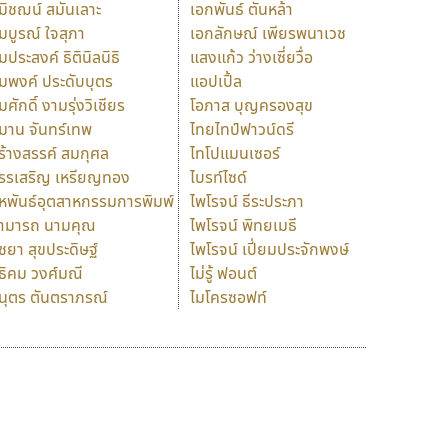
มิชฌน์ สมันเลาะ
เอกพันธ์ ตันหล้า
มบูรณ์ ใจสุภา
เอกลักษณ์ เพียรพนาเวช
มประสงค์ ธิตินิลนิธิ
แสงแก้ว ว่างเซี่ยวื่อ
มพงค์ ประดับบุตร
แอปเปิ้ล
มศักดิ์ งามรุ่งวิเชียร
โอภาส บุญครองสุข
มาน จันทร์เทพ
ไทยไทป์ฟาวน์ดรี
ร้างสรรค์ สมกุศล
ไทโปแมนเซอร์
รรเสริญ เหรียญทอง
ไบรท์ไซด์
หพันธ์อุตสาหกรรมการพิมพ์
ไพโรจน์ ธีระประภา
ามารถ นามคุณ
ไพโรจน์ พิทยเมธี
ิชยา สุขประดิษฐ์
ไพโรจน์ เปี่ยมประจักพงษ์
ธิคม วงศ์มณี
ไม่รู้ ฟอนต์
นุตร ตันตราภรณ์
ไมโครซอฟท์
ร
ฤ