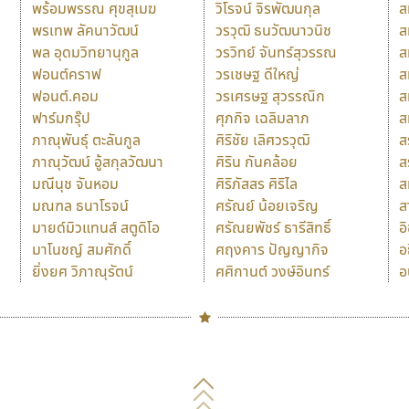
พร้อมพรรณ ศุขสุเมฆ
วิโรจน์ จิรพัฒนกุล
ส
พรเทพ ลัคนาวัฒน์
วรวุฒิ ธนวัฒนาวนิช
ส
พล อุดมวิทยานุกูล
วรวิทย์ จันทร์สุวรรณ
ส
ฟอนต์คราฟ
วรเชษฐ ดีใหญ่
ส
ฟอนต์.คอม
วรเศรษฐ สุวรรณิก
ส
ฟาร์มกรุ๊ป
ศุภกิจ เฉลิมลาภ
ส
ภาณุพันธุ์ ตะลันกูล
ศิริชัย เลิศวรวุฒิ
ส
ภาณุวัฒน์ อู้สกุลวัฒนา
ศิริน กันคล้อย
ส
มณีนุช จันหอม
ศิริภัสสร ศิริไล
ส
มณฑล ธนาโรจน์
ศรัณย์ น้อยเจริญ
ส
มายด์มิวแทนส์ สตูดิโอ
ศรัณยพัชร์ ธารีสิทธิ์
อ
มาโนชญ์ สมศักดิ์
ศฤงคาร ปัญญากิจ
อ
ยิ่งยศ วิภาณุรัตน์
ศศิกานต์ วงษ์อินทร์
อ
Naipol
TLWG
ช
O
Torsilp
ซ