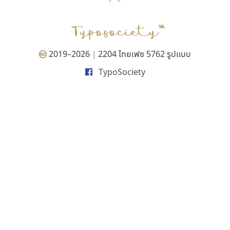
P
TS
PANI
Type Buthon
ฐ
PK
Typomancer
ฑ
PS
U
Q
UID
ด
2019–2026
2204 ไทยเฟซ 5762 รูปแบบ
|
R
UNK
ต
TypoSociety
S
UPC
ถ
Sarun’s
V
ท
SD
W
ธ
SOV
X
น
SP
Y
บ
Superstore
Z
ป
Surafont
zooddooz
ผ
T
ก
ฝ
TA
ข
TCHA
ค
TEPC
ง
ภ
TF
จ
ม