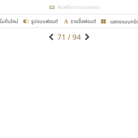
แสดงผลแบบลิสต์
ริ่มต้นใหม่
รูปแบบฟอนต์
รายชื่อฟอนต์
แสดงแบบกริ
รเพิ่มฟอนต์ไทยเข้าไปให้ได้อย่างน้อยเดือนละ ๓๐ ฟอนต์ นั่
71 / 94
นอกจากจะเป็นประโยชน์ต่อตนเองแล้ว จะมีประโยชน์กับผู้อื่นไ
แบบตัวอักษรจีน
แบบตัวอักษรหัวบัว
แบบตัวอักษรซ้อนเงา
แบบตัวอักษรหัวบอด
G
H
I
J
K
L
M
N
O
P
Q
R
แบบตัวอักษรย้อนยุค
แบบตัวอักษรเกาหลี
ขอขอบคุณ
ถ
แบบตัวอักษรล้านนา
ท
ธ
น
บ
ป
แบบตัวอักษรเส้นขอบ
ผ
พ
ฟ
ภ
ม
แบบตัวอักษรลาว
แบบตัวอักษรแฟนซี
แบบตัวอักษรสคริปท์
แบบตัวอักษรโบราณ
อกแบบฟอนต์ไทยทุกท่านที่สร้างสรรค์ผลงานเพื่อสืบสานอัก
อน ปรัชญา สิงห์โต ที่อนุญาตให้เผยแพร่ข้อมูลจาก ฟอนต