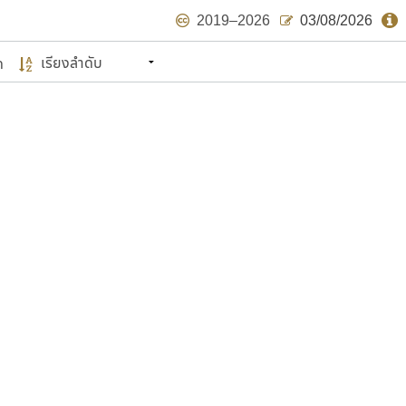
2019–2026
03/08/2026
ด
นหมายถึง ปลายปี พ.ศ. ๒๕๖๒ จะมีฟอนต์
ด้บ้าง ไม่มากก็น้อย
แบบตัวเขียนพู่กัน
แบบฟอนต์ซิ่ง
แบบตัวเนื้อความ
แบบลายมือผู้ใหญ่
S
T
U
V
W
Y
Z
แบบตัวเหลี่ยม
แบบลายมือวัยรุ่น
ย
แบบปลายมน
ร
ฤ
ล
ว
ศ
แบบลายมือเด็ก
ส
ห
อ
ฮ
แบบปลายแหลม
แบบอาลักษณ์
แบบปากกาหัวตัด
ษรไทย
์.คอม