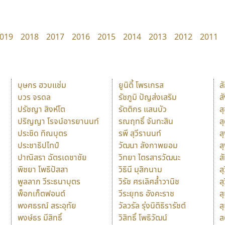
019
2018
2017
2016
2015
2014
2013
2012
2011
บุษกร ฮวบแช่ม
ยูนิตี้ โพรเกรส
ส
บวร จรดล
รัชภูมิ ปัญส่งเสริม
ส
ปรัชญา สิงห์โต
รัตติกร แสนบัว
ส
ปริญญา โรจน์อารยานนท์
รณฤทธิ์ จันทะสิน
ส
ประชิด ทิณบุตร
รพี สุวีรานนท์
ส
ประชาธิปไทป์
วัฒนา ลังกาพยอม
ส
ปาณิสรา ฉัตรเดชาชัย
วิทยา ไตรสารวัฒนะ
ส
พิชยา โพธิปัสสา
วิธินี มุสิกนาม
สุ
พูลลาภ วีระธนาบุตร
วิรัช ศรเลิศล้ำวานิช
ส
พ็อกเก็ตฟอนต์
วีระยุทธ อังคะราช
ส
พงศธรณ์ สระอุทัย
วัลวรัล รุ่งนิติธิรารัชต์
ส
พงษ์ธร มีสิทธิ์
วิสิทธิ์ โพธิวัฒน์
ส