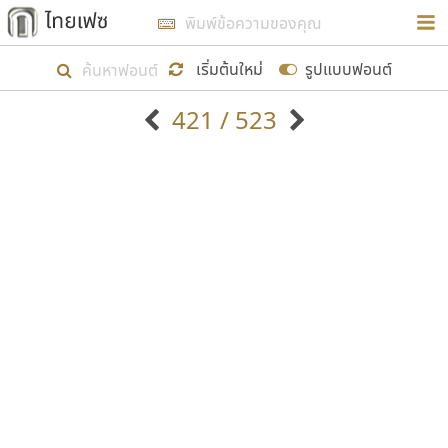
การในรูปแบบใหม่เพื่อใช้เป็นแนวทางในการศึกษารูป
ร่างหน้าตาของฟอนต์ไทยสำหรับการเรียนรู้เพื่อเริ่ม
เริ่มต้นใหม่
รูปแบบฟอนต์
สร้างฟอนต์ของตัวเอง ในเดือนมีนาคม พ.ศ. ๒๕๖๒ จึง
421 / 523
ได้เริ่ม ไทยเฟซ นี้ขึ้นมา
ตัวอักษรมีหัวขมวด
แบบตัวอักษรหัวบัว
แสดงผลแบบลิสต์
ตัวอักษรไม่มีหัวขมวด
แบบตัวอักษรหัวบอด
9
A
B
C
D
E
F
G
H
I
J
ฟอนต์ยอดนิยม
แบบตัวอักษรเกาหลี
เป้าหมายที่ยังคงดำเนินไปอยู่ คือการเพิ่มฟอนต์ไทย
K
L
M
N
O
P
Q
R
S
T
U
ฟอนต์ล้านดาวน์โหลด
แบบตัวอักษรเส้นขอบ
เข้าไปให้ได้อย่างน้อยเดือนละ ๓๐ ฟอนต์ นั่นหมายถึง
ระบบปฏิบัติการ
แบบตัวอักษรแฟนซี
V
W
Y
Z
อัตลักษณ์องค์กร
แบบตัวอักษรโบราณ
ปลายปี พ.ศ. ๒๕๖๒ จะมีฟอนต์ไม่ต่ำกว่า ๔๐๐ ฟอนต์ใน
แบบตัวการ์ตูน
แบบตัวเขียนพู่กัน
ก
ข
ค
จ
ฉ
ช
ซ
ฌ
ด
ต
ถ
ระบบ หวังว่า นอกจากจะเป็นประโยชน์ต่อตนเองแล้ว
แบบตัวดิสเพลย์
แบบตัวเนื้อความ
จะมีประโยชน์กับผู้อื่นได้บ้าง ไม่มากก็น้อย
แบบตัวประดิษฐ์
แบบตัวเหลี่ยม
ท
ธ
น
บ
ป
ผ
พ
ฟ
ภ
ม
ย
แบบตัวพิกเซล
แบบปลายมน
ร
ฤ
ล
ว
ศ
ส
ห
อ
ฮ
แบบตัวพิมพ์ดีด
แบบปลายแหลม
ขอขอบคุณ
แบบตัวมีเชิงฐาน
แบบปากกาหัวตัด
แบบตัวอักษรจีน
แบบฟอนต์ซิ่ง
แบบตัวอักษรซ้อนเงา
แบบลายมือผู้ใหญ่