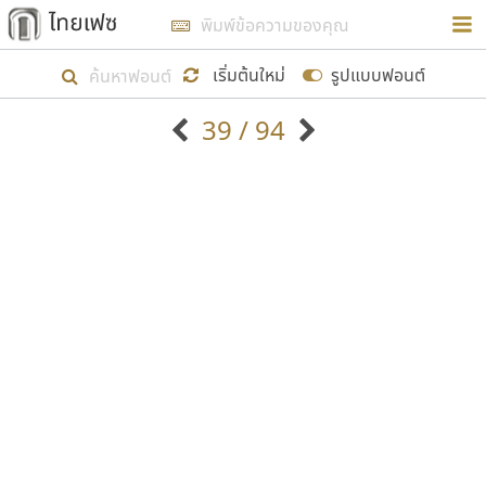
การในรูปแบบใหม่เพื่อใช้เป็นแนวทางในการศึกษารูป
ร่างหน้าตาของฟอนต์ไทยสำหรับการเรียนรู้เพื่อเริ่ม
เริ่มต้นใหม่
รูปแบบฟอนต์
สร้างฟอนต์ของตัวเอง ในเดือนมีนาคม พ.ศ. ๒๕๖๒ จึง
39 / 94
ได้เริ่ม ไทยเฟซ นี้ขึ้นมา
ตัวอักษรมีหัวขมวด
แบบตัวอักษรหัวบัว
แสดงผลแบบลิสต์
ตัวอักษรไม่มีหัวขมวด
แบบตัวอักษรหัวบอด
9
A
B
C
D
E
F
G
H
I
J
ฟอนต์ยอดนิยม
แบบตัวอักษรเกาหลี
เป้าหมายที่ยังคงดำเนินไปอยู่ คือการเพิ่มฟอนต์ไทย
K
L
M
N
O
P
Q
R
S
T
U
ฟอนต์ล้านดาวน์โหลด
แบบตัวอักษรเส้นขอบ
เข้าไปให้ได้อย่างน้อยเดือนละ ๓๐ ฟอนต์ นั่นหมายถึง
ระบบปฏิบัติการ
แบบตัวอักษรแฟนซี
V
W
Y
Z
อัตลักษณ์องค์กร
แบบตัวอักษรโบราณ
ปลายปี พ.ศ. ๒๕๖๒ จะมีฟอนต์ไม่ต่ำกว่า ๔๐๐ ฟอนต์ใน
แบบตัวการ์ตูน
แบบตัวเขียนพู่กัน
ก
ข
ค
จ
ฉ
ช
ซ
ฌ
ด
ต
ถ
ระบบ หวังว่า นอกจากจะเป็นประโยชน์ต่อตนเองแล้ว
แบบตัวดิสเพลย์
แบบตัวเนื้อความ
จะมีประโยชน์กับผู้อื่นได้บ้าง ไม่มากก็น้อย
แบบตัวประดิษฐ์
แบบตัวเหลี่ยม
ท
ธ
น
บ
ป
ผ
พ
ฟ
ภ
ม
ย
แบบตัวพิกเซล
แบบปลายมน
ร
ฤ
ล
ว
ศ
ส
ห
อ
ฮ
แบบตัวพิมพ์ดีด
แบบปลายแหลม
ขอขอบคุณ
แบบตัวมีเชิงฐาน
แบบปากกาหัวตัด
แบบตัวอักษรจีน
แบบฟอนต์ซิ่ง
แบบตัวอักษรซ้อนเงา
แบบลายมือผู้ใหญ่