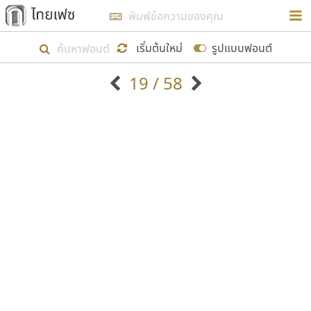
การในรูปแบบใหม่เพื่อใช้เป็นแนวทางในการศึกษารูป
ร่างหน้าตาของฟอนต์ไทยสำหรับการเรียนรู้เพื่อเริ่ม
เริ่มต้นใหม่
รูปแบบฟอนต์
สร้างฟอนต์ของตัวเอง ในเดือนมีนาคม พ.ศ. ๒๕๖๒ จึง
19 / 58
ได้เริ่ม ไทยเฟซ นี้ขึ้นมา
ตัวอักษรมีหัวขมวด
แบบตัวอักษรหัวบัว
แสดงผลแบบลิสต์
ตัวอักษรไม่มีหัวขมวด
แบบตัวอักษรหัวบอด
9
A
B
C
D
E
F
G
H
I
J
ฟอนต์ยอดนิยม
แบบตัวอักษรเกาหลี
เป้าหมายที่ยังคงดำเนินไปอยู่ คือการเพิ่มฟอนต์ไทย
K
L
M
N
O
P
Q
R
S
T
U
ฟอนต์ล้านดาวน์โหลด
แบบตัวอักษรเส้นขอบ
เข้าไปให้ได้อย่างน้อยเดือนละ ๓๐ ฟอนต์ นั่นหมายถึง
ระบบปฏิบัติการ
แบบตัวอักษรแฟนซี
V
W
Y
Z
อัตลักษณ์องค์กร
แบบตัวอักษรโบราณ
ปลายปี พ.ศ. ๒๕๖๒ จะมีฟอนต์ไม่ต่ำกว่า ๔๐๐ ฟอนต์ใน
แบบตัวการ์ตูน
แบบตัวเขียนพู่กัน
ก
ข
ค
จ
ฉ
ช
ซ
ฌ
ด
ต
ถ
ระบบ หวังว่า นอกจากจะเป็นประโยชน์ต่อตนเองแล้ว
แบบตัวดิสเพลย์
แบบตัวเนื้อความ
จะมีประโยชน์กับผู้อื่นได้บ้าง ไม่มากก็น้อย
แบบตัวประดิษฐ์
แบบตัวเหลี่ยม
ท
ธ
น
บ
ป
ผ
พ
ฟ
ภ
ม
ย
แบบตัวพิกเซล
แบบปลายมน
ร
ฤ
ล
ว
ศ
ส
ห
อ
ฮ
แบบตัวพิมพ์ดีด
แบบปลายแหลม
ขอขอบคุณ
แบบตัวมีเชิงฐาน
แบบปากกาหัวตัด
แบบตัวอักษรจีน
แบบฟอนต์ซิ่ง
แบบตัวอักษรซ้อนเงา
แบบลายมือผู้ใหญ่