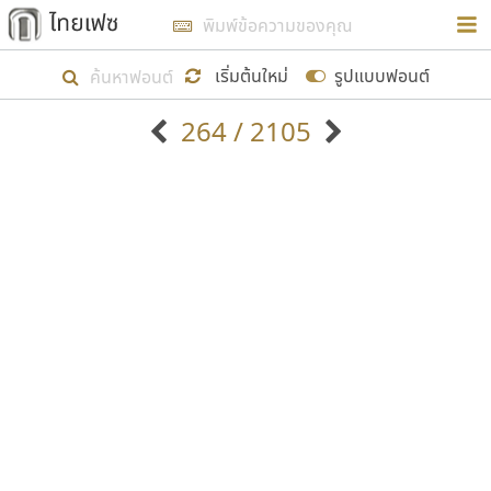
การในรูปแบบใหม่เพื่อใช้เป็นแนวทางในการศึกษารูป
ร่างหน้าตาของฟอนต์ไทยสำหรับการเรียนรู้เพื่อเริ่ม
เริ่มต้นใหม่
รูปแบบฟอนต์
สร้างฟอนต์ของตัวเอง ในเดือนมีนาคม พ.ศ. ๒๕๖๒ จึง
264 / 2105
ได้เริ่ม ไทยเฟซ นี้ขึ้นมา
ตัวอักษรมีหัวขมวด
แบบตัวอักษรหัวบัว
แสดงผลแบบลิสต์
ตัวอักษรไม่มีหัวขมวด
แบบตัวอักษรหัวบอด
9
A
B
C
D
E
F
G
H
I
J
ฟอนต์ยอดนิยม
แบบตัวอักษรเกาหลี
เป้าหมายที่ยังคงดำเนินไปอยู่ คือการเพิ่มฟอนต์ไทย
K
L
M
N
O
P
Q
R
S
T
U
ฟอนต์ล้านดาวน์โหลด
แบบตัวอักษรเส้นขอบ
เข้าไปให้ได้อย่างน้อยเดือนละ ๓๐ ฟอนต์ นั่นหมายถึง
ระบบปฏิบัติการ
แบบตัวอักษรแฟนซี
V
W
Y
Z
อัตลักษณ์องค์กร
แบบตัวอักษรโบราณ
ปลายปี พ.ศ. ๒๕๖๒ จะมีฟอนต์ไม่ต่ำกว่า ๔๐๐ ฟอนต์ใน
แบบตัวการ์ตูน
แบบตัวเขียนพู่กัน
ก
ข
ค
จ
ฉ
ช
ซ
ฌ
ด
ต
ถ
ระบบ หวังว่า นอกจากจะเป็นประโยชน์ต่อตนเองแล้ว
แบบตัวดิสเพลย์
แบบตัวเนื้อความ
จะมีประโยชน์กับผู้อื่นได้บ้าง ไม่มากก็น้อย
แบบตัวประดิษฐ์
แบบตัวเหลี่ยม
ท
ธ
น
บ
ป
ผ
พ
ฟ
ภ
ม
ย
แบบตัวพิกเซล
แบบปลายมน
ร
ฤ
ล
ว
ศ
ส
ห
อ
ฮ
แบบตัวพิมพ์ดีด
แบบปลายแหลม
ขอขอบคุณ
แบบตัวมีเชิงฐาน
แบบปากกาหัวตัด
แบบตัวอักษรจีน
แบบฟอนต์ซิ่ง
แบบตัวอักษรซ้อนเงา
แบบลายมือผู้ใหญ่