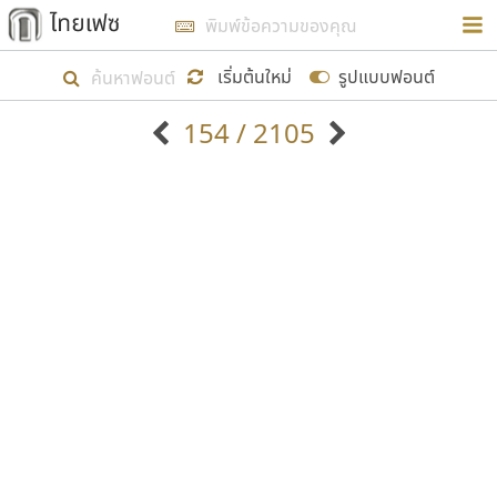
การในรูปแบบใหม่เพื่อใช้เป็นแนวทางในการศึกษารูป
ร่างหน้าตาของฟอนต์ไทยสำหรับการเรียนรู้เพื่อเริ่ม
เริ่มต้นใหม่
รูปแบบฟอนต์
สร้างฟอนต์ของตัวเอง ในเดือนมีนาคม พ.ศ. ๒๕๖๒ จึง
154 / 2105
ได้เริ่ม ไทยเฟซ นี้ขึ้นมา
ตัวอักษรมีหัวขมวด
แบบตัวอักษรหัวบัว
แสดงผลแบบลิสต์
ตัวอักษรไม่มีหัวขมวด
แบบตัวอักษรหัวบอด
9
A
B
C
D
E
F
G
H
I
J
ฟอนต์ยอดนิยม
แบบตัวอักษรเกาหลี
เป้าหมายที่ยังคงดำเนินไปอยู่ คือการเพิ่มฟอนต์ไทย
K
L
M
N
O
P
Q
R
S
T
U
ฟอนต์ล้านดาวน์โหลด
แบบตัวอักษรเส้นขอบ
เข้าไปให้ได้อย่างน้อยเดือนละ ๓๐ ฟอนต์ นั่นหมายถึง
ระบบปฏิบัติการ
แบบตัวอักษรแฟนซี
V
W
Y
Z
อัตลักษณ์องค์กร
แบบตัวอักษรโบราณ
ปลายปี พ.ศ. ๒๕๖๒ จะมีฟอนต์ไม่ต่ำกว่า ๔๐๐ ฟอนต์ใน
แบบตัวการ์ตูน
แบบตัวเขียนพู่กัน
ก
ข
ค
จ
ฉ
ช
ซ
ฌ
ด
ต
ถ
ระบบ หวังว่า นอกจากจะเป็นประโยชน์ต่อตนเองแล้ว
แบบตัวดิสเพลย์
แบบตัวเนื้อความ
จะมีประโยชน์กับผู้อื่นได้บ้าง ไม่มากก็น้อย
แบบตัวประดิษฐ์
แบบตัวเหลี่ยม
ท
ธ
น
บ
ป
ผ
พ
ฟ
ภ
ม
ย
แบบตัวพิกเซล
แบบปลายมน
ร
ฤ
ล
ว
ศ
ส
ห
อ
ฮ
แบบตัวพิมพ์ดีด
แบบปลายแหลม
ขอขอบคุณ
แบบตัวมีเชิงฐาน
แบบปากกาหัวตัด
แบบตัวอักษรจีน
แบบฟอนต์ซิ่ง
แบบตัวอักษรซ้อนเงา
แบบลายมือผู้ใหญ่