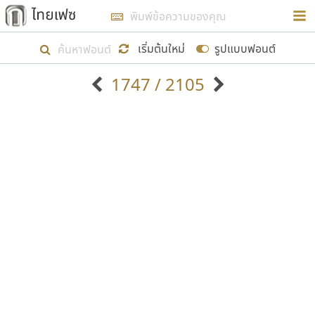
การในรูปแบบใหม่เพื่อใช้เป็นแนวทางในการศึกษารูป
ร่างหน้าตาของฟอนต์ไทยสำหรับการเรียนรู้เพื่อเริ่ม
เริ่มต้นใหม่
รูปแบบฟอนต์
สร้างฟอนต์ของตัวเอง ในเดือนมีนาคม พ.ศ. ๒๕๖๒ จึง
1747 / 2105
ได้เริ่ม ไทยเฟซ นี้ขึ้นมา
ตัวอักษรมีหัวขมวด
แบบตัวอักษรหัวบัว
แสดงผลแบบลิสต์
ตัวอักษรไม่มีหัวขมวด
แบบตัวอักษรหัวบอด
9
A
B
C
D
E
F
G
H
I
J
ฟอนต์ยอดนิยม
แบบตัวอักษรเกาหลี
เป้าหมายที่ยังคงดำเนินไปอยู่ คือการเพิ่มฟอนต์ไทย
K
L
M
N
O
P
Q
R
S
T
U
ฟอนต์ล้านดาวน์โหลด
แบบตัวอักษรเส้นขอบ
เข้าไปให้ได้อย่างน้อยเดือนละ ๓๐ ฟอนต์ นั่นหมายถึง
ระบบปฏิบัติการ
แบบตัวอักษรแฟนซี
V
W
Y
Z
อัตลักษณ์องค์กร
แบบตัวอักษรโบราณ
ปลายปี พ.ศ. ๒๕๖๒ จะมีฟอนต์ไม่ต่ำกว่า ๔๐๐ ฟอนต์ใน
แบบตัวการ์ตูน
แบบตัวเขียนพู่กัน
ก
ข
ค
จ
ฉ
ช
ซ
ฌ
ด
ต
ถ
ระบบ หวังว่า นอกจากจะเป็นประโยชน์ต่อตนเองแล้ว
แบบตัวดิสเพลย์
แบบตัวเนื้อความ
จะมีประโยชน์กับผู้อื่นได้บ้าง ไม่มากก็น้อย
แบบตัวประดิษฐ์
แบบตัวเหลี่ยม
ท
ธ
น
บ
ป
ผ
พ
ฟ
ภ
ม
ย
แบบตัวพิกเซล
แบบปลายมน
ร
ฤ
ล
ว
ศ
ส
ห
อ
ฮ
แบบตัวพิมพ์ดีด
แบบปลายแหลม
ขอขอบคุณ
แบบตัวมีเชิงฐาน
แบบปากกาหัวตัด
แบบตัวอักษรจีน
แบบฟอนต์ซิ่ง
แบบตัวอักษรซ้อนเงา
แบบลายมือผู้ใหญ่