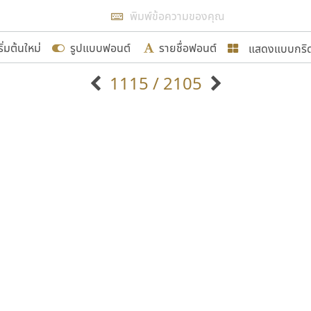
แสดงผลแบบลิสต์
ริ่มต้นใหม่
รูปแบบฟอนต์
รายชื่อฟอนต์
แสดงแบบกริ
รเพิ่มฟอนต์ไทยเข้าไปให้ได้อย่างน้อยเดือนละ ๓๐ ฟอนต์ นั่
1115 / 2105
นอกจากจะเป็นประโยชน์ต่อตนเองแล้ว จะมีประโยชน์กับผู้อื่นไ
แบบตัวอักษรจีน
แบบตัวอักษรหัวบัว
แบบตัวอักษรซ้อนเงา
แบบตัวอักษรหัวบอด
G
H
I
J
K
L
M
N
O
P
Q
R
แบบตัวอักษรย้อนยุค
แบบตัวอักษรเกาหลี
ขอขอบคุณ
ถ
แบบตัวอักษรล้านนา
ท
ธ
น
บ
ป
แบบตัวอักษรเส้นขอบ
ผ
พ
ฟ
ภ
ม
แบบตัวอักษรลาว
แบบตัวอักษรแฟนซี
แบบตัวอักษรสคริปท์
แบบตัวอักษรโบราณ
อกแบบฟอนต์ไทยทุกท่านที่สร้างสรรค์ผลงานเพื่อสืบสานอัก
อน ปรัชญา สิงห์โต ที่อนุญาตให้เผยแพร่ข้อมูลจาก ฟอนต