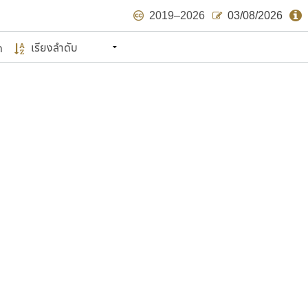
2019–2026
03/08/2026
ด
นหมายถึง ปลายปี พ.ศ. ๒๕๖๒ จะมีฟอนต์
ด้บ้าง ไม่มากก็น้อย
แบบตัวเขียนพู่กัน
แบบฟอนต์ซิ่ง
แบบตัวเนื้อความ
แบบลายมือผู้ใหญ่
S
T
U
V
W
Y
Z
แบบตัวเหลี่ยม
แบบลายมือวัยรุ่น
ย
แบบปลายมน
ร
ฤ
ล
ว
ศ
แบบลายมือเด็ก
ส
ห
อ
ฮ
แบบปลายแหลม
แบบอาลักษณ์
แบบปากกาหัวตัด
ษรไทย
์.คอม