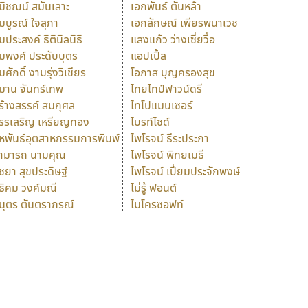
มิชฌน์ สมันเลาะ
เอกพันธ์ ตันหล้า
มบูรณ์ ใจสุภา
เอกลักษณ์ เพียรพนาเวช
มประสงค์ ธิตินิลนิธิ
แสงแก้ว ว่างเซี่ยวื่อ
มพงค์ ประดับบุตร
แอปเปิ้ล
มศักดิ์ งามรุ่งวิเชียร
โอภาส บุญครองสุข
มาน จันทร์เทพ
ไทยไทป์ฟาวน์ดรี
ร้างสรรค์ สมกุศล
ไทโปแมนเซอร์
รรเสริญ เหรียญทอง
ไบรท์ไซด์
หพันธ์อุตสาหกรรมการพิมพ์
ไพโรจน์ ธีระประภา
ามารถ นามคุณ
ไพโรจน์ พิทยเมธี
ิชยา สุขประดิษฐ์
ไพโรจน์ เปี่ยมประจักพงษ์
ธิคม วงศ์มณี
ไม่รู้ ฟอนต์
นุตร ตันตราภรณ์
ไมโครซอฟท์
ร
ฤ