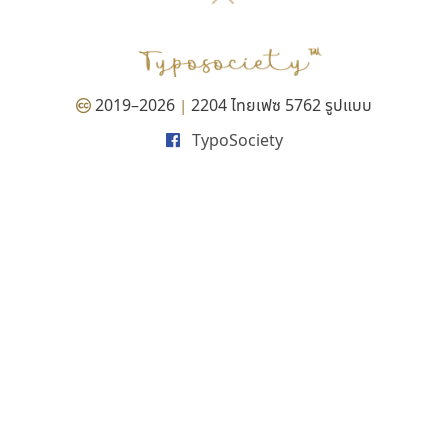
P
TS
PANI
Type Buthon
ฐ
PK
Typomancer
ฑ
PS
U
Q
UID
ด
2019–2026
2204 ไทยเฟซ 5762 รูปแบบ
|
R
UNK
ต
TypoSociety
S
UPC
ถ
Sarun’s
V
ท
SD
W
ธ
SOV
X
น
SP
Y
บ
Superstore
Z
ป
Surafont
zooddooz
ผ
T
ก
ฝ
TA
ข
TCHA
ค
TEPC
ง
ภ
TF
จ
ม