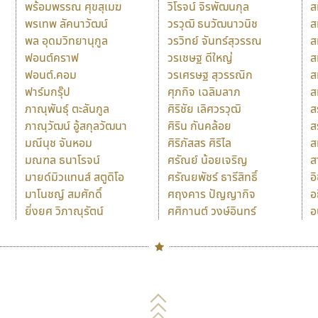
พร้อมพรรณ ศุขสุเมฆ
วิโรจน์ จิรพัฒนกุล
ส
พรเทพ ลัคนาวัฒน์
วรวุฒิ ธนวัฒนาวนิช
ส
พล อุดมวิทยานุกูล
วรวิทย์ จันทร์สุวรรณ
ส
ฟอนต์คราฟ
วรเชษฐ ดีใหญ่
ส
ฟอนต์.คอม
วรเศรษฐ สุวรรณิก
ส
ฟาร์มกรุ๊ป
ศุภกิจ เฉลิมลาภ
ส
ภาณุพันธุ์ ตะลันกูล
ศิริชัย เลิศวรวุฒิ
ส
ภาณุวัฒน์ อู้สกุลวัฒนา
ศิริน กันคล้อย
ส
มณีนุช จันหอม
ศิริภัสสร ศิริไล
ส
มณฑล ธนาโรจน์
ศรัณย์ น้อยเจริญ
ส
มายด์มิวแทนส์ สตูดิโอ
ศรัณยพัชร์ ธารีสิทธิ์
อ
มาโนชญ์ สมศักดิ์
ศฤงคาร ปัญญากิจ
อ
ยิ่งยศ วิภาณุรัตน์
ศศิกานต์ วงษ์อินทร์
อ
Naipol
TLWG
ช
O
Torsilp
ซ