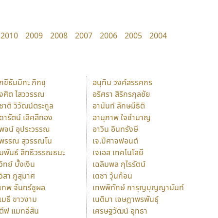
2010
2009
2008
2007
2006
2005
2004
ักขีธัมมิกะ ภิกขุ
อนุทิน วงศ์สรรคกร
ังศิต ไสววรรณ
อริศรา สิริกรกุลชัย
ุชาติ วิวัฒน์ตระกูล
อานันท์ ลักษมีธิติ
ุดารัตน์ เลิศสีทอง
อานุภาพ ใจชำนาญ
ุพจน์ อุประวรรณ
อาวิน อินทรังษี
ุพรรณ สุวรรณโน
เจ.ปีศาจฟอนต์
ัมพันธ์ สิทธิวรรณธนะ
เจเอส เทคโนโลยี
วิทย์ บั้งเงิน
เฉลิมพล กุไรรัตน์
ุวิสา ภูสุมาศ
เดชา วุ้นก้อน
ุเทพ จันทร์ชูผล
เทพพิทักษ์ การุญบุญญานันท์
ุเมธี ขาวงาม
เนติมา เจษฎาพรพันธุ์
ตีฟ แมทอีสัน
เศรษฐวัฒน์ อุทธา