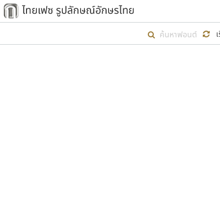
เริ่ม ไทยเฟซ นี้ขึ้นมา
เ
เป้าหมายที่ยังคงดำเนินไปอยู่ คือกา
ไม่ต่ำกว่า ๔๐๐ ฟอนต์ในระบบ หวังว่า 
ตัวอักษรมีหัวขมวด
แบบตัวการ์ตูน
ตัวอักษรไม่มีหัวขมวด
แบบตัวดิสเพลย์
9
A
B
C
D
E
F
ฟอนต์ยอดนิยม
แบบตัวประดิษฐ์
ฟอนต์ล้านดาวน์โหลด
ก
ข
ค
จ
ฉ
ช
แบบตัวพิกเซล
ซ
ฌ
ด
ต
ระบบปฏิบัติการ
แบบตัวพิมพ์ดีด
อัตลักษณ์องค์กร
แบบตัวมีเชิงฐาน
ผู้อ
คุณแ