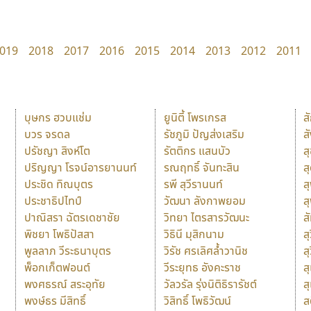
019
2018
2017
2016
2015
2014
2013
2012
2011
บุษกร ฮวบแช่ม
ยูนิตี้ โพรเกรส
ส
บวร จรดล
รัชภูมิ ปัญส่งเสริม
ส
ปรัชญา สิงห์โต
รัตติกร แสนบัว
ส
ปริญญา โรจน์อารยานนท์
รณฤทธิ์ จันทะสิน
ส
ประชิด ทิณบุตร
รพี สุวีรานนท์
ส
ประชาธิปไทป์
วัฒนา ลังกาพยอม
ส
ปาณิสรา ฉัตรเดชาชัย
วิทยา ไตรสารวัฒนะ
ส
พิชยา โพธิปัสสา
วิธินี มุสิกนาม
สุ
พูลลาภ วีระธนาบุตร
วิรัช ศรเลิศล้ำวานิช
ส
พ็อกเก็ตฟอนต์
วีระยุทธ อังคะราช
ส
พงศธรณ์ สระอุทัย
วัลวรัล รุ่งนิติธิรารัชต์
ส
พงษ์ธร มีสิทธิ์
วิสิทธิ์ โพธิวัฒน์
ส