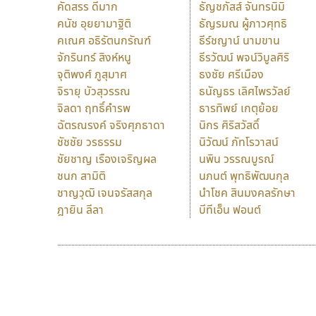
คัดสรร ดีมาก
ธัญชภัสส์ จันทรนิมิ
คนัช อุยยามาฐิติ
ธัญรมณ ผู้ภาวศุทธิ
คเณศ อธิรัตนกรัณฑ์
ธีร์ชญาน์ นามขาน
จักรินทร์ สิงห์หนู
ธีรวัฒน์ พจน์วิบูลศิริ
จุติพงศ์ ภูสุมาศ
ธงชัย ศรีเมือง
จิรายุ บัวสุวรรณ
ธนัญธร เลิศไพรวัลย์
จิลดา ฤทธิ์คำรพ
ธารทิพย์ เกตุย้อย
ฉัตรณรงค์ จริงศุภธาดา
นิกร ศิริสวัสดิ์
ชัชชัย วรธรรม
นิวัฒน์ ภัทโรวาสน์
ชัยชาญ เรืองเจริญผล
นพิน วรรณบูรณ์
ชนก สามิติ
นภนต์ พุทธิพัฒนกุล
ชาญวุฒิ เจนจรัสสกุล
นำโชค สินมงคลรักษา
ฎายิน ลีลา
บีทีเอ็น ฟอนต์
9 Fonts
F
A
Fontcraft