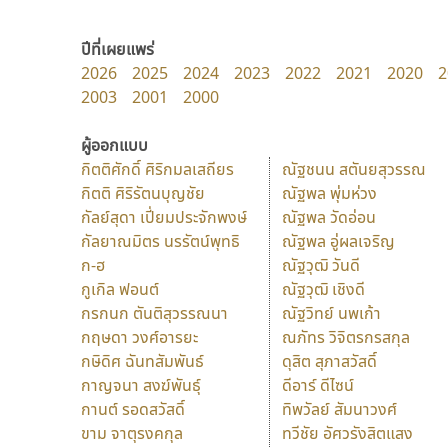
ปีที่เผยแพร่
2026
2025
2024
2023
2022
2021
2020
2
2003
2001
2000
ผู้ออกแบบ
กิตติศักดิ์ ศิริกมลเสถียร
ณัฐชนน สตันยสุวรรณ
กิตติ ศิริรัตนบุญชัย
ณัฐพล พุ่มห่วง
กัลย์สุดา เปี่ยมประจักพงษ์
ณัฐพล วัดอ่อน
กัลยาณมิตร นรรัตน์พุทธิ
ณัฐพล อู่ผลเจริญ
ก-ฮ
ณัฐวุฒิ วันดี
กูเกิล ฟอนต์
ณัฐวุฒิ เชิงดี
กรกนก ตันติสุวรรณนา
ณัฐวิทย์ นพเก้า
กฤษดา วงศ์อารยะ
ณภัทร วิจิตรกรสกุล
กษิดิศ ฉันทสัมพันธ์
ดุสิต สุภาสวัสดิ์
กาญจนา สงฆ์พันธุ์
ดีอาร์ ดีไซน์
กานต์ รอดสวัสดิ์
ทิพวัลย์ สัมนาวงศ์
ขาม จาตุรงคกุล
ทวีชัย อัศวรังสิตแสง