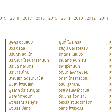
019
2018
2017
2016
2015
2014
2013
2012
2011
บุษกร ฮวบแช่ม
ยูนิตี้ โพรเกรส
ส
บวร จรดล
รัชภูมิ ปัญส่งเสริม
ส
ปรัชญา สิงห์โต
รัตติกร แสนบัว
ส
ปริญญา โรจน์อารยานนท์
รณฤทธิ์ จันทะสิน
ส
ประชิด ทิณบุตร
รพี สุวีรานนท์
ส
ประชาธิปไทป์
วัฒนา ลังกาพยอม
ส
ปาณิสรา ฉัตรเดชาชัย
วิทยา ไตรสารวัฒนะ
ส
พิชยา โพธิปัสสา
วิธินี มุสิกนาม
สุ
พูลลาภ วีระธนาบุตร
วิรัช ศรเลิศล้ำวานิช
ส
พ็อกเก็ตฟอนต์
วีระยุทธ อังคะราช
ส
พงศธรณ์ สระอุทัย
วัลวรัล รุ่งนิติธิรารัชต์
ส
พงษ์ธร มีสิทธิ์
วิสิทธิ์ โพธิวัฒน์
ส