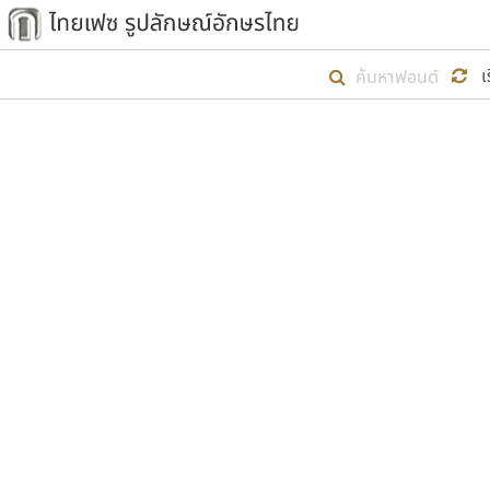
เริ่ม ไทยเฟซ นี้ขึ้นมา
เ
เป้าหมายที่ยังคงดำเนินไปอยู่ คือกา
ไม่ต่ำกว่า ๔๐๐ ฟอนต์ในระบบ หวังว่า 
ตัวอักษรมีหัวขมวด
แบบตัวการ์ตูน
ตัวอักษรไม่มีหัวขมวด
แบบตัวดิสเพลย์
9
A
B
C
D
E
F
ฟอนต์ยอดนิยม
แบบตัวประดิษฐ์
ฟอนต์ล้านดาวน์โหลด
ก
ข
ค
จ
ฉ
ช
แบบตัวพิกเซล
ซ
ฌ
ด
ต
ระบบปฏิบัติการ
แบบตัวพิมพ์ดีด
อัตลักษณ์องค์กร
แบบตัวมีเชิงฐาน
ผู้อ
คุณแ