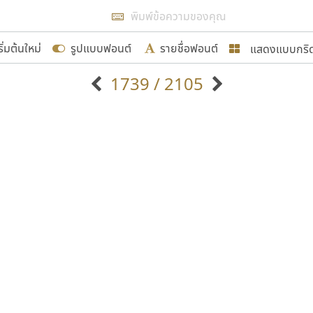
แสดงผลแบบลิสต์
ริ่มต้นใหม่
รูปแบบฟอนต์
รายชื่อฟอนต์
แสดงแบบกริ
รเพิ่มฟอนต์ไทยเข้าไปให้ได้อย่างน้อยเดือนละ ๓๐ ฟอนต์ นั่
1739 / 2105
นอกจากจะเป็นประโยชน์ต่อตนเองแล้ว จะมีประโยชน์กับผู้อื่นไ
แบบตัวอักษรจีน
แบบตัวอักษรหัวบัว
แบบตัวอักษรซ้อนเงา
แบบตัวอักษรหัวบอด
G
H
I
J
K
L
M
N
O
P
Q
R
แบบตัวอักษรย้อนยุค
แบบตัวอักษรเกาหลี
ขอขอบคุณ
ถ
แบบตัวอักษรล้านนา
ท
ธ
น
บ
ป
แบบตัวอักษรเส้นขอบ
ผ
พ
ฟ
ภ
ม
แบบตัวอักษรลาว
แบบตัวอักษรแฟนซี
แบบตัวอักษรสคริปท์
แบบตัวอักษรโบราณ
อกแบบฟอนต์ไทยทุกท่านที่สร้างสรรค์ผลงานเพื่อสืบสานอัก
อน ปรัชญา สิงห์โต ที่อนุญาตให้เผยแพร่ข้อมูลจาก ฟอนต