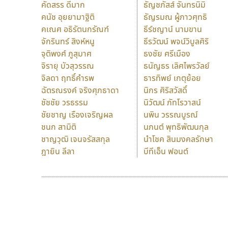
คัดสรร ดีมาก
ธัญชภัสส์ จันทรนิมิ
คนัช อุยยามาฐิติ
ธัญรมณ ผู้ภาวศุทธิ
คเณศ อธิรัตนกรัณฑ์
ธีร์ชญาน์ นามขาน
จักรินทร์ สิงห์หนู
ธีรวัฒน์ พจน์วิบูลศิริ
จุติพงศ์ ภูสุมาศ
ธงชัย ศรีเมือง
จิรายุ บัวสุวรรณ
ธนัญธร เลิศไพรวัลย์
จิลดา ฤทธิ์คำรพ
ธารทิพย์ เกตุย้อย
ฉัตรณรงค์ จริงศุภธาดา
นิกร ศิริสวัสดิ์
ชัชชัย วรธรรม
นิวัฒน์ ภัทโรวาสน์
ชัยชาญ เรืองเจริญผล
นพิน วรรณบูรณ์
ชนก สามิติ
นภนต์ พุทธิพัฒนกุล
ชาญวุฒิ เจนจรัสสกุล
นำโชค สินมงคลรักษา
ฎายิน ลีลา
บีทีเอ็น ฟอนต์
9 Fonts
F
A
Fontcraft