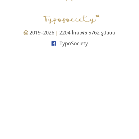
P
TS
PANI
Type Buthon
ฐ
PK
Typomancer
ฑ
PS
U
Q
UID
ด
2019–2026
2204 ไทยเฟซ 5762 รูปแบบ
|
R
UNK
ต
TypoSociety
S
UPC
ถ
Sarun’s
V
ท
SD
W
ธ
SOV
X
น
SP
Y
บ
Superstore
Z
ป
Surafont
zooddooz
ผ
T
ก
ฝ
TA
ข
TCHA
ค
TEPC
ง
ภ
TF
จ
ม