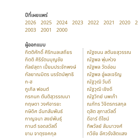
ปีที่เผยแพร่
2026
2025
2024
2023
2022
2021
2020
2
2003
2001
2000
ผู้ออกแบบ
กิตติศักดิ์ ศิริกมลเสถียร
ณัฐชนน สตันยสุวรรณ
กิตติ ศิริรัตนบุญชัย
ณัฐพล พุ่มห่วง
กัลย์สุดา เปี่ยมประจักพงษ์
ณัฐพล วัดอ่อน
กัลยาณมิตร นรรัตน์พุทธิ
ณัฐพล อู่ผลเจริญ
ก-ฮ
ณัฐวุฒิ วันดี
กูเกิล ฟอนต์
ณัฐวุฒิ เชิงดี
กรกนก ตันติสุวรรณนา
ณัฐวิทย์ นพเก้า
กฤษดา วงศ์อารยะ
ณภัทร วิจิตรกรสกุล
กษิดิศ ฉันทสัมพันธ์
ดุสิต สุภาสวัสดิ์
กาญจนา สงฆ์พันธุ์
ดีอาร์ ดีไซน์
กานต์ รอดสวัสดิ์
ทิพวัลย์ สัมนาวงศ์
ขาม จาตุรงคกุล
ทวีชัย อัศวรังสิตแสง