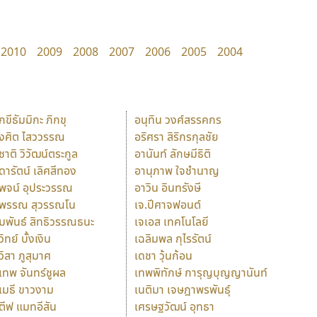
2010
2009
2008
2007
2006
2005
2004
ักขีธัมมิกะ ภิกขุ
อนุทิน วงศ์สรรคกร
ังศิต ไสววรรณ
อริศรา สิริกรกุลชัย
ุชาติ วิวัฒน์ตระกูล
อานันท์ ลักษมีธิติ
ุดารัตน์ เลิศสีทอง
อานุภาพ ใจชำนาญ
ุพจน์ อุประวรรณ
อาวิน อินทรังษี
ุพรรณ สุวรรณโน
เจ.ปีศาจฟอนต์
ัมพันธ์ สิทธิวรรณธนะ
เจเอส เทคโนโลยี
วิทย์ บั้งเงิน
เฉลิมพล กุไรรัตน์
ุวิสา ภูสุมาศ
เดชา วุ้นก้อน
ุเทพ จันทร์ชูผล
เทพพิทักษ์ การุญบุญญานันท์
ุเมธี ขาวงาม
เนติมา เจษฎาพรพันธุ์
ตีฟ แมทอีสัน
เศรษฐวัฒน์ อุทธา