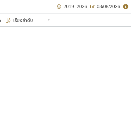
2019–2026
03/08/2026
ด
นหมายถึง ปลายปี พ.ศ. ๒๕๖๒ จะมีฟอนต์
ด้บ้าง ไม่มากก็น้อย
แบบตัวเขียนพู่กัน
แบบฟอนต์ซิ่ง
แบบตัวเนื้อความ
แบบลายมือผู้ใหญ่
S
T
U
V
W
Y
Z
แบบตัวเหลี่ยม
แบบลายมือวัยรุ่น
ย
แบบปลายมน
ร
ฤ
ล
ว
ศ
แบบลายมือเด็ก
ส
ห
อ
ฮ
แบบปลายแหลม
แบบอาลักษณ์
แบบปากกาหัวตัด
ษรไทย
์.คอม