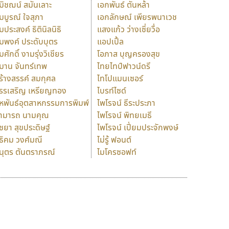
มิชฌน์ สมันเลาะ
เอกพันธ์ ตันหล้า
มบูรณ์ ใจสุภา
เอกลักษณ์ เพียรพนาเวช
มประสงค์ ธิตินิลนิธิ
แสงแก้ว ว่างเซี่ยวื่อ
มพงค์ ประดับบุตร
แอปเปิ้ล
มศักดิ์ งามรุ่งวิเชียร
โอภาส บุญครองสุข
มาน จันทร์เทพ
ไทยไทป์ฟาวน์ดรี
ร้างสรรค์ สมกุศล
ไทโปแมนเซอร์
รรเสริญ เหรียญทอง
ไบรท์ไซด์
หพันธ์อุตสาหกรรมการพิมพ์
ไพโรจน์ ธีระประภา
ามารถ นามคุณ
ไพโรจน์ พิทยเมธี
ิชยา สุขประดิษฐ์
ไพโรจน์ เปี่ยมประจักพงษ์
ธิคม วงศ์มณี
ไม่รู้ ฟอนต์
นุตร ตันตราภรณ์
ไมโครซอฟท์
ร
ฤ