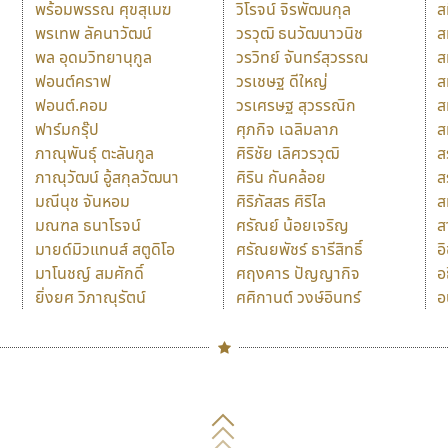
พร้อมพรรณ ศุขสุเมฆ
วิโรจน์ จิรพัฒนกุล
ส
พรเทพ ลัคนาวัฒน์
วรวุฒิ ธนวัฒนาวนิช
ส
พล อุดมวิทยานุกูล
วรวิทย์ จันทร์สุวรรณ
ส
ฟอนต์คราฟ
วรเชษฐ ดีใหญ่
ส
ฟอนต์.คอม
วรเศรษฐ สุวรรณิก
ส
ฟาร์มกรุ๊ป
ศุภกิจ เฉลิมลาภ
ส
ภาณุพันธุ์ ตะลันกูล
ศิริชัย เลิศวรวุฒิ
ส
ภาณุวัฒน์ อู้สกุลวัฒนา
ศิริน กันคล้อย
ส
มณีนุช จันหอม
ศิริภัสสร ศิริไล
ส
มณฑล ธนาโรจน์
ศรัณย์ น้อยเจริญ
ส
มายด์มิวแทนส์ สตูดิโอ
ศรัณยพัชร์ ธารีสิทธิ์
อ
มาโนชญ์ สมศักดิ์
ศฤงคาร ปัญญากิจ
อ
ยิ่งยศ วิภาณุรัตน์
ศศิกานต์ วงษ์อินทร์
อ
Naipol
TLWG
ช
O
Torsilp
ซ