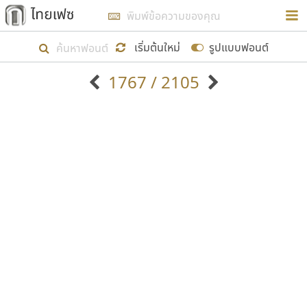
การในรูปแบบใหม่เพื่อใช้เป็นแนวทางในการศึกษารูป
ร่างหน้าตาของฟอนต์ไทยสำหรับการเรียนรู้เพื่อเริ่ม
เริ่มต้นใหม่
รูปแบบฟอนต์
สร้างฟอนต์ของตัวเอง ในเดือนมีนาคม พ.ศ. ๒๕๖๒ จึง
1767 / 2105
ได้เริ่ม ไทยเฟซ นี้ขึ้นมา
ตัวอักษรมีหัวขมวด
แบบตัวอักษรหัวบัว
แสดงผลแบบลิสต์
ตัวอักษรไม่มีหัวขมวด
แบบตัวอักษรหัวบอด
9
A
B
C
D
E
F
G
H
I
J
ฟอนต์ยอดนิยม
แบบตัวอักษรเกาหลี
เป้าหมายที่ยังคงดำเนินไปอยู่ คือการเพิ่มฟอนต์ไทย
K
L
M
N
O
P
Q
R
S
T
U
ฟอนต์ล้านดาวน์โหลด
แบบตัวอักษรเส้นขอบ
เข้าไปให้ได้อย่างน้อยเดือนละ ๓๐ ฟอนต์ นั่นหมายถึง
ระบบปฏิบัติการ
แบบตัวอักษรแฟนซี
V
W
Y
Z
อัตลักษณ์องค์กร
แบบตัวอักษรโบราณ
ปลายปี พ.ศ. ๒๕๖๒ จะมีฟอนต์ไม่ต่ำกว่า ๔๐๐ ฟอนต์ใน
แบบตัวการ์ตูน
แบบตัวเขียนพู่กัน
ก
ข
ค
จ
ฉ
ช
ซ
ฌ
ด
ต
ถ
ระบบ หวังว่า นอกจากจะเป็นประโยชน์ต่อตนเองแล้ว
แบบตัวดิสเพลย์
แบบตัวเนื้อความ
จะมีประโยชน์กับผู้อื่นได้บ้าง ไม่มากก็น้อย
แบบตัวประดิษฐ์
แบบตัวเหลี่ยม
ท
ธ
น
บ
ป
ผ
พ
ฟ
ภ
ม
ย
แบบตัวพิกเซล
แบบปลายมน
ร
ฤ
ล
ว
ศ
ส
ห
อ
ฮ
แบบตัวพิมพ์ดีด
แบบปลายแหลม
ขอขอบคุณ
แบบตัวมีเชิงฐาน
แบบปากกาหัวตัด
แบบตัวอักษรจีน
แบบฟอนต์ซิ่ง
แบบตัวอักษรซ้อนเงา
แบบลายมือผู้ใหญ่