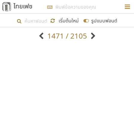
การในรูปแบบใหม่เพื่อใช้เป็นแนวทางในการศึกษารูป
ร่างหน้าตาของฟอนต์ไทยสำหรับการเรียนรู้เพื่อเริ่ม
เริ่มต้นใหม่
รูปแบบฟอนต์
สร้างฟอนต์ของตัวเอง ในเดือนมีนาคม พ.ศ. ๒๕๖๒ จึง
1471 / 2105
ได้เริ่ม ไทยเฟซ นี้ขึ้นมา
ตัวอักษรมีหัวขมวด
แบบตัวอักษรหัวบัว
แสดงผลแบบลิสต์
ตัวอักษรไม่มีหัวขมวด
แบบตัวอักษรหัวบอด
9
A
B
C
D
E
F
G
H
I
J
ฟอนต์ยอดนิยม
แบบตัวอักษรเกาหลี
เป้าหมายที่ยังคงดำเนินไปอยู่ คือการเพิ่มฟอนต์ไทย
K
L
M
N
O
P
Q
R
S
T
U
ฟอนต์ล้านดาวน์โหลด
แบบตัวอักษรเส้นขอบ
เข้าไปให้ได้อย่างน้อยเดือนละ ๓๐ ฟอนต์ นั่นหมายถึง
ระบบปฏิบัติการ
แบบตัวอักษรแฟนซี
V
W
Y
Z
อัตลักษณ์องค์กร
แบบตัวอักษรโบราณ
ปลายปี พ.ศ. ๒๕๖๒ จะมีฟอนต์ไม่ต่ำกว่า ๔๐๐ ฟอนต์ใน
แบบตัวการ์ตูน
แบบตัวเขียนพู่กัน
ก
ข
ค
จ
ฉ
ช
ซ
ฌ
ด
ต
ถ
ระบบ หวังว่า นอกจากจะเป็นประโยชน์ต่อตนเองแล้ว
แบบตัวดิสเพลย์
แบบตัวเนื้อความ
จะมีประโยชน์กับผู้อื่นได้บ้าง ไม่มากก็น้อย
แบบตัวประดิษฐ์
แบบตัวเหลี่ยม
ท
ธ
น
บ
ป
ผ
พ
ฟ
ภ
ม
ย
แบบตัวพิกเซล
แบบปลายมน
ร
ฤ
ล
ว
ศ
ส
ห
อ
ฮ
แบบตัวพิมพ์ดีด
แบบปลายแหลม
ขอขอบคุณ
แบบตัวมีเชิงฐาน
แบบปากกาหัวตัด
แบบตัวอักษรจีน
แบบฟอนต์ซิ่ง
แบบตัวอักษรซ้อนเงา
แบบลายมือผู้ใหญ่