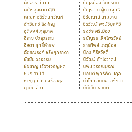
คัดสรร ดีมาก
ธัญชภัสส์ จันทรนิมิ
คนัช อุยยามาฐิติ
ธัญรมณ ผู้ภาวศุทธิ
คเณศ อธิรัตนกรัณฑ์
ธีร์ชญาน์ นามขาน
จักรินทร์ สิงห์หนู
ธีรวัฒน์ พจน์วิบูลศิริ
จุติพงศ์ ภูสุมาศ
ธงชัย ศรีเมือง
จิรายุ บัวสุวรรณ
ธนัญธร เลิศไพรวัลย์
จิลดา ฤทธิ์คำรพ
ธารทิพย์ เกตุย้อย
ฉัตรณรงค์ จริงศุภธาดา
นิกร ศิริสวัสดิ์
ชัชชัย วรธรรม
นิวัฒน์ ภัทโรวาสน์
ชัยชาญ เรืองเจริญผล
นพิน วรรณบูรณ์
ชนก สามิติ
นภนต์ พุทธิพัฒนกุล
ชาญวุฒิ เจนจรัสสกุล
นำโชค สินมงคลรักษา
ฎายิน ลีลา
บีทีเอ็น ฟอนต์
9 Fonts
F
A
Fontcraft