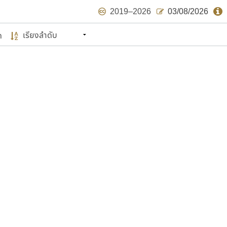
2019–2026
03/08/2026
ด
นหมายถึง ปลายปี พ.ศ. ๒๕๖๒ จะมีฟอนต์
ด้บ้าง ไม่มากก็น้อย
แบบตัวเขียนพู่กัน
แบบฟอนต์ซิ่ง
แบบตัวเนื้อความ
แบบลายมือผู้ใหญ่
S
T
U
V
W
Y
Z
แบบตัวเหลี่ยม
แบบลายมือวัยรุ่น
ย
แบบปลายมน
ร
ฤ
ล
ว
ศ
แบบลายมือเด็ก
ส
ห
อ
ฮ
แบบปลายแหลม
แบบอาลักษณ์
แบบปากกาหัวตัด
ษรไทย
์.คอม