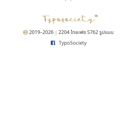
P
TS
PANI
Type Buthon
ฐ
PK
Typomancer
ฑ
PS
U
Q
UID
ด
2019–2026
2204 ไทยเฟซ 5762 รูปแบบ
|
R
UNK
ต
TypoSociety
S
UPC
ถ
Sarun’s
V
ท
SD
W
ธ
SOV
X
น
SP
Y
บ
Superstore
Z
ป
Surafont
zooddooz
ผ
T
ก
ฝ
TA
ข
TCHA
ค
TEPC
ง
ภ
TF
จ
ม