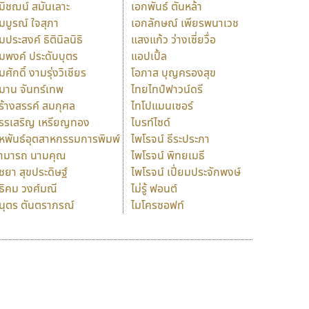
มิชฌน์ สมันเลาะ
เอกพันธ์ ตันหล้า
มบูรณ์ ใจสุภา
เอกลักษณ์ เพียรพนาเวช
มประสงค์ ธิตินิลนิธิ
แสงแก้ว ว่างเซี่ยวื่อ
มพงค์ ประดับบุตร
แอปเปิ้ล
มศักดิ์ งามรุ่งวิเชียร
โอภาส บุญครองสุข
มาน จันทร์เทพ
ไทยไทป์ฟาวน์ดรี
ร้างสรรค์ สมกุศล
ไทโปแมนเซอร์
รรเสริญ เหรียญทอง
ไบรท์ไซด์
หพันธ์อุตสาหกรรมการพิมพ์
ไพโรจน์ ธีระประภา
ามารถ นามคุณ
ไพโรจน์ พิทยเมธี
ิชยา สุขประดิษฐ์
ไพโรจน์ เปี่ยมประจักพงษ์
ธิคม วงศ์มณี
ไม่รู้ ฟอนต์
นุตร ตันตราภรณ์
ไมโครซอฟท์
ร
ฤ