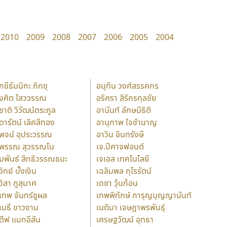
2010
2009
2008
2007
2006
2005
2004
ักขีธัมมิกะ ภิกขุ
อนุทิน วงศ์สรรคกร
ังศิต ไสววรรณ
อริศรา สิริกรกุลชัย
ุชาติ วิวัฒน์ตระกูล
อานันท์ ลักษมีธิติ
ุดารัตน์ เลิศสีทอง
อานุภาพ ใจชำนาญ
ุพจน์ อุประวรรณ
อาวิน อินทรังษี
ุพรรณ สุวรรณโน
เจ.ปีศาจฟอนต์
ัมพันธ์ สิทธิวรรณธนะ
เจเอส เทคโนโลยี
วิทย์ บั้งเงิน
เฉลิมพล กุไรรัตน์
ุวิสา ภูสุมาศ
เดชา วุ้นก้อน
ุเทพ จันทร์ชูผล
เทพพิทักษ์ การุญบุญญานันท์
ุเมธี ขาวงาม
เนติมา เจษฎาพรพันธุ์
ตีฟ แมทอีสัน
เศรษฐวัฒน์ อุทธา