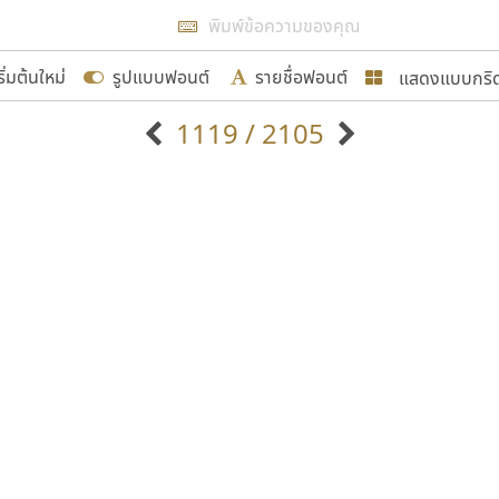
แสดงผลแบบลิสต์
ริ่มต้นใหม่
รูปแบบฟอนต์
รายชื่อฟอนต์
แสดงแบบกริ
รเพิ่มฟอนต์ไทยเข้าไปให้ได้อย่างน้อยเดือนละ ๓๐ ฟอนต์ นั่
1119 / 2105
นอกจากจะเป็นประโยชน์ต่อตนเองแล้ว จะมีประโยชน์กับผู้อื่นไ
แบบตัวอักษรจีน
แบบตัวอักษรหัวบัว
แบบตัวอักษรซ้อนเงา
แบบตัวอักษรหัวบอด
G
H
I
J
K
L
M
N
O
P
Q
R
แบบตัวอักษรย้อนยุค
แบบตัวอักษรเกาหลี
ขอขอบคุณ
ถ
แบบตัวอักษรล้านนา
ท
ธ
น
บ
ป
แบบตัวอักษรเส้นขอบ
ผ
พ
ฟ
ภ
ม
แบบตัวอักษรลาว
แบบตัวอักษรแฟนซี
แบบตัวอักษรสคริปท์
แบบตัวอักษรโบราณ
อกแบบฟอนต์ไทยทุกท่านที่สร้างสรรค์ผลงานเพื่อสืบสานอัก
อน ปรัชญา สิงห์โต ที่อนุญาตให้เผยแพร่ข้อมูลจาก ฟอนต