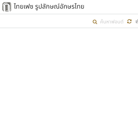
เริ่ม ไทยเฟซ นี้ขึ้นมา
เ
เป้าหมายที่ยังคงดำเนินไปอยู่ คือกา
ไม่ต่ำกว่า ๔๐๐ ฟอนต์ในระบบ หวังว่า 
ตัวอักษรมีหัวขมวด
แบบตัวการ์ตูน
ตัวอักษรไม่มีหัวขมวด
แบบตัวดิสเพลย์
9
A
B
C
D
E
F
ฟอนต์ยอดนิยม
แบบตัวประดิษฐ์
ฟอนต์ล้านดาวน์โหลด
ก
ข
ค
จ
ฉ
ช
แบบตัวพิกเซล
ซ
ฌ
ด
ต
ระบบปฏิบัติการ
แบบตัวพิมพ์ดีด
อัตลักษณ์องค์กร
แบบตัวมีเชิงฐาน
ผู้อ
คุณแ