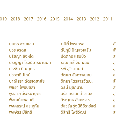
019
2018
2017
2016
2015
2014
2013
2012
2011
บุษกร ฮวบแช่ม
ยูนิตี้ โพรเกรส
ส
บวร จรดล
รัชภูมิ ปัญส่งเสริม
ส
ปรัชญา สิงห์โต
รัตติกร แสนบัว
ส
ปริญญา โรจน์อารยานนท์
รณฤทธิ์ จันทะสิน
ส
ประชิด ทิณบุตร
รพี สุวีรานนท์
ส
ประชาธิปไทป์
วัฒนา ลังกาพยอม
ส
ปาณิสรา ฉัตรเดชาชัย
วิทยา ไตรสารวัฒนะ
ส
พิชยา โพธิปัสสา
วิธินี มุสิกนาม
สุ
พูลลาภ วีระธนาบุตร
วิรัช ศรเลิศล้ำวานิช
ส
พ็อกเก็ตฟอนต์
วีระยุทธ อังคะราช
ส
พงศธรณ์ สระอุทัย
วัลวรัล รุ่งนิติธิรารัชต์
ส
พงษ์ธร มีสิทธิ์
วิสิทธิ์ โพธิวัฒน์
ส