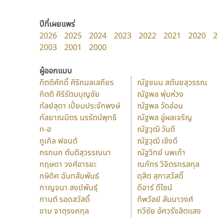
ปีที่เผยแพร่
2026
2025
2024
2023
2022
2021
2020
2
2003
2001
2000
ผู้ออกแบบ
กิตติศักดิ์ ศิริกมลเสถียร
ณัฐชนน สตันยสุวรรณ
กิตติ ศิริรัตนบุญชัย
ณัฐพล พุ่มห่วง
กัลย์สุดา เปี่ยมประจักพงษ์
ณัฐพล วัดอ่อน
กัลยาณมิตร นรรัตน์พุทธิ
ณัฐพล อู่ผลเจริญ
ก-ฮ
ณัฐวุฒิ วันดี
กูเกิล ฟอนต์
ณัฐวุฒิ เชิงดี
กรกนก ตันติสุวรรณนา
ณัฐวิทย์ นพเก้า
กฤษดา วงศ์อารยะ
ณภัทร วิจิตรกรสกุล
กษิดิศ ฉันทสัมพันธ์
ดุสิต สุภาสวัสดิ์
กาญจนา สงฆ์พันธุ์
ดีอาร์ ดีไซน์
กานต์ รอดสวัสดิ์
ทิพวัลย์ สัมนาวงศ์
ขาม จาตุรงคกุล
ทวีชัย อัศวรังสิตแสง