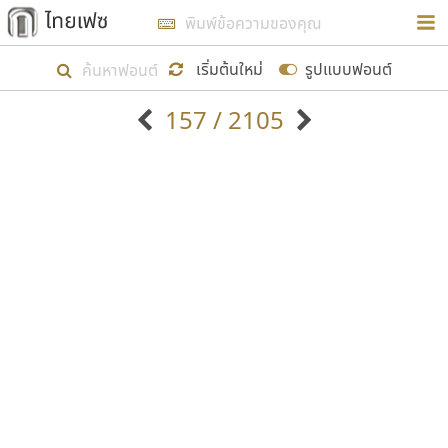
การในรูปแบบใหม่เพื่อใช้เป็นแนวทางในการศึกษารูป
ร่างหน้าตาของฟอนต์ไทยสำหรับการเรียนรู้เพื่อเริ่ม
เริ่มต้นใหม่
รูปแบบฟอนต์
สร้างฟอนต์ของตัวเอง ในเดือนมีนาคม พ.ศ. ๒๕๖๒ จึง
157 / 2105
ได้เริ่ม ไทยเฟซ นี้ขึ้นมา
ตัวอักษรมีหัวขมวด
แบบตัวอักษรหัวบัว
แสดงผลแบบลิสต์
ตัวอักษรไม่มีหัวขมวด
แบบตัวอักษรหัวบอด
9
A
B
C
D
E
F
G
H
I
J
ฟอนต์ยอดนิยม
แบบตัวอักษรเกาหลี
เป้าหมายที่ยังคงดำเนินไปอยู่ คือการเพิ่มฟอนต์ไทย
K
L
M
N
O
P
Q
R
S
T
U
ฟอนต์ล้านดาวน์โหลด
แบบตัวอักษรเส้นขอบ
เข้าไปให้ได้อย่างน้อยเดือนละ ๓๐ ฟอนต์ นั่นหมายถึง
ระบบปฏิบัติการ
แบบตัวอักษรแฟนซี
V
W
Y
Z
อัตลักษณ์องค์กร
แบบตัวอักษรโบราณ
ปลายปี พ.ศ. ๒๕๖๒ จะมีฟอนต์ไม่ต่ำกว่า ๔๐๐ ฟอนต์ใน
แบบตัวการ์ตูน
แบบตัวเขียนพู่กัน
ก
ข
ค
จ
ฉ
ช
ซ
ฌ
ด
ต
ถ
ระบบ หวังว่า นอกจากจะเป็นประโยชน์ต่อตนเองแล้ว
แบบตัวดิสเพลย์
แบบตัวเนื้อความ
จะมีประโยชน์กับผู้อื่นได้บ้าง ไม่มากก็น้อย
แบบตัวประดิษฐ์
แบบตัวเหลี่ยม
ท
ธ
น
บ
ป
ผ
พ
ฟ
ภ
ม
ย
แบบตัวพิกเซล
แบบปลายมน
ร
ฤ
ล
ว
ศ
ส
ห
อ
ฮ
แบบตัวพิมพ์ดีด
แบบปลายแหลม
ขอขอบคุณ
แบบตัวมีเชิงฐาน
แบบปากกาหัวตัด
แบบตัวอักษรจีน
แบบฟอนต์ซิ่ง
แบบตัวอักษรซ้อนเงา
แบบลายมือผู้ใหญ่