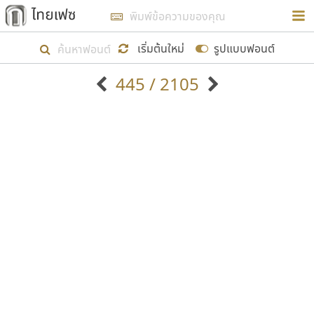
การในรูปแบบใหม่เพื่อใช้เป็นแนวทางในการศึกษารูป
ร่างหน้าตาของฟอนต์ไทยสำหรับการเรียนรู้เพื่อเริ่ม
เริ่มต้นใหม่
รูปแบบฟอนต์
สร้างฟอนต์ของตัวเอง ในเดือนมีนาคม พ.ศ. ๒๕๖๒ จึง
445 / 2105
ได้เริ่ม ไทยเฟซ นี้ขึ้นมา
ตัวอักษรมีหัวขมวด
แบบตัวอักษรหัวบัว
แสดงผลแบบลิสต์
ตัวอักษรไม่มีหัวขมวด
แบบตัวอักษรหัวบอด
9
A
B
C
D
E
F
G
H
I
J
ฟอนต์ยอดนิยม
แบบตัวอักษรเกาหลี
เป้าหมายที่ยังคงดำเนินไปอยู่ คือการเพิ่มฟอนต์ไทย
K
L
M
N
O
P
Q
R
S
T
U
ฟอนต์ล้านดาวน์โหลด
แบบตัวอักษรเส้นขอบ
เข้าไปให้ได้อย่างน้อยเดือนละ ๓๐ ฟอนต์ นั่นหมายถึง
ระบบปฏิบัติการ
แบบตัวอักษรแฟนซี
V
W
Y
Z
อัตลักษณ์องค์กร
แบบตัวอักษรโบราณ
ปลายปี พ.ศ. ๒๕๖๒ จะมีฟอนต์ไม่ต่ำกว่า ๔๐๐ ฟอนต์ใน
แบบตัวการ์ตูน
แบบตัวเขียนพู่กัน
ก
ข
ค
จ
ฉ
ช
ซ
ฌ
ด
ต
ถ
ระบบ หวังว่า นอกจากจะเป็นประโยชน์ต่อตนเองแล้ว
แบบตัวดิสเพลย์
แบบตัวเนื้อความ
จะมีประโยชน์กับผู้อื่นได้บ้าง ไม่มากก็น้อย
แบบตัวประดิษฐ์
แบบตัวเหลี่ยม
ท
ธ
น
บ
ป
ผ
พ
ฟ
ภ
ม
ย
แบบตัวพิกเซล
แบบปลายมน
ร
ฤ
ล
ว
ศ
ส
ห
อ
ฮ
แบบตัวพิมพ์ดีด
แบบปลายแหลม
ขอขอบคุณ
แบบตัวมีเชิงฐาน
แบบปากกาหัวตัด
แบบตัวอักษรจีน
แบบฟอนต์ซิ่ง
แบบตัวอักษรซ้อนเงา
แบบลายมือผู้ใหญ่