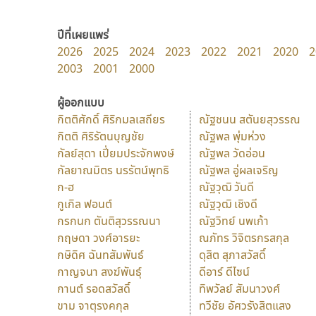
ปีที่เผยแพร่
2026
2025
2024
2023
2022
2021
2020
2
2003
2001
2000
ผู้ออกแบบ
กิตติศักดิ์ ศิริกมลเสถียร
ณัฐชนน สตันยสุวรรณ
กิตติ ศิริรัตนบุญชัย
ณัฐพล พุ่มห่วง
กัลย์สุดา เปี่ยมประจักพงษ์
ณัฐพล วัดอ่อน
กัลยาณมิตร นรรัตน์พุทธิ
ณัฐพล อู่ผลเจริญ
ก-ฮ
ณัฐวุฒิ วันดี
กูเกิล ฟอนต์
ณัฐวุฒิ เชิงดี
กรกนก ตันติสุวรรณนา
ณัฐวิทย์ นพเก้า
กฤษดา วงศ์อารยะ
ณภัทร วิจิตรกรสกุล
กษิดิศ ฉันทสัมพันธ์
ดุสิต สุภาสวัสดิ์
กาญจนา สงฆ์พันธุ์
ดีอาร์ ดีไซน์
กานต์ รอดสวัสดิ์
ทิพวัลย์ สัมนาวงศ์
ขาม จาตุรงคกุล
ทวีชัย อัศวรังสิตแสง