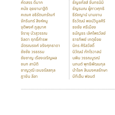
คัดสรร ดีมาก
ธัญชภัสส์ จันทรนิมิ
คนัช อุยยามาฐิติ
ธัญรมณ ผู้ภาวศุทธิ
คเณศ อธิรัตนกรัณฑ์
ธีร์ชญาน์ นามขาน
จักรินทร์ สิงห์หนู
ธีรวัฒน์ พจน์วิบูลศิริ
จุติพงศ์ ภูสุมาศ
ธงชัย ศรีเมือง
จิรายุ บัวสุวรรณ
ธนัญธร เลิศไพรวัลย์
จิลดา ฤทธิ์คำรพ
ธารทิพย์ เกตุย้อย
ฉัตรณรงค์ จริงศุภธาดา
นิกร ศิริสวัสดิ์
ชัชชัย วรธรรม
นิวัฒน์ ภัทโรวาสน์
ชัยชาญ เรืองเจริญผล
นพิน วรรณบูรณ์
ชนก สามิติ
นภนต์ พุทธิพัฒนกุล
ชาญวุฒิ เจนจรัสสกุล
นำโชค สินมงคลรักษา
ฎายิน ลีลา
บีทีเอ็น ฟอนต์
9 Fonts
F
A
Fontcraft