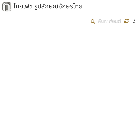
เริ่ม ไทยเฟซ นี้ขึ้นมา
เ
เป้าหมายที่ยังคงดำเนินไปอยู่ คือกา
ไม่ต่ำกว่า ๔๐๐ ฟอนต์ในระบบ หวังว่า 
ตัวอักษรมีหัวขมวด
แบบตัวการ์ตูน
ตัวอักษรไม่มีหัวขมวด
แบบตัวดิสเพลย์
9
A
B
C
D
E
F
ฟอนต์ยอดนิยม
แบบตัวประดิษฐ์
ฟอนต์ล้านดาวน์โหลด
ก
ข
ค
จ
ฉ
ช
แบบตัวพิกเซล
ซ
ฌ
ด
ต
ระบบปฏิบัติการ
แบบตัวพิมพ์ดีด
อัตลักษณ์องค์กร
แบบตัวมีเชิงฐาน
ผู้อ
คุณแ