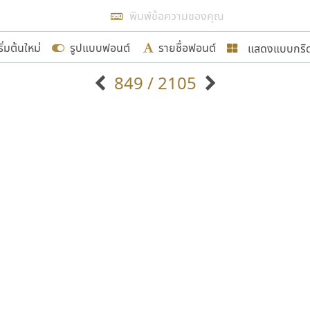
แสดงผลแบบลิสต์
ริ่มต้นใหม่
รูปแบบฟอนต์
รายชื่อฟอนต์
แสดงแบบกริ
รเพิ่มฟอนต์ไทยเข้าไปให้ได้อย่างน้อยเดือนละ ๓๐ ฟอนต์ นั่
849 / 2105
นอกจากจะเป็นประโยชน์ต่อตนเองแล้ว จะมีประโยชน์กับผู้อื่นไ
แบบตัวอักษรจีน
แบบตัวอักษรหัวบัว
แบบตัวอักษรซ้อนเงา
แบบตัวอักษรหัวบอด
G
H
I
J
K
L
M
N
O
P
Q
R
แบบตัวอักษรย้อนยุค
แบบตัวอักษรเกาหลี
ขอขอบคุณ
ถ
แบบตัวอักษรล้านนา
ท
ธ
น
บ
ป
แบบตัวอักษรเส้นขอบ
ผ
พ
ฟ
ภ
ม
แบบตัวอักษรลาว
แบบตัวอักษรแฟนซี
แบบตัวอักษรสคริปท์
แบบตัวอักษรโบราณ
อกแบบฟอนต์ไทยทุกท่านที่สร้างสรรค์ผลงานเพื่อสืบสานอัก
อน ปรัชญา สิงห์โต ที่อนุญาตให้เผยแพร่ข้อมูลจาก ฟอนต