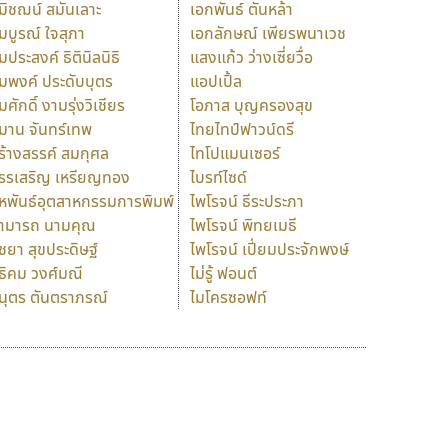
มิชฌน์ สมันเลาะ
เอกพันธ์ ตันหล้า
มบูรณ์ ใจสุภา
เอกลักษณ์ เพียรพนาเวช
มประสงค์ ธิตินิลนิธิ
แสงแก้ว ว่างเซี่ยวื่อ
มพงค์ ประดับบุตร
แอปเปิ้ล
มศักดิ์ งามรุ่งวิเชียร
โอภาส บุญครองสุข
มาน จันทร์เทพ
ไทยไทป์ฟาวน์ดรี
ร้างสรรค์ สมกุศล
ไทโปแมนเซอร์
รรเสริญ เหรียญทอง
ไบรท์ไซด์
หพันธ์อุตสาหกรรมการพิมพ์
ไพโรจน์ ธีระประภา
ามารถ นามคุณ
ไพโรจน์ พิทยเมธี
ิชยา สุขประดิษฐ์
ไพโรจน์ เปี่ยมประจักพงษ์
ธิคม วงศ์มณี
ไม่รู้ ฟอนต์
นุตร ตันตราภรณ์
ไมโครซอฟท์
ร
ฤ