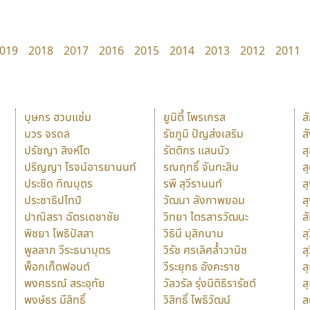
019
2018
2017
2016
2015
2014
2013
2012
2011
บุษกร ฮวบแช่ม
ยูนิตี้ โพรเกรส
ส
บวร จรดล
รัชภูมิ ปัญส่งเสริม
ส
ปรัชญา สิงห์โต
รัตติกร แสนบัว
ส
ปริญญา โรจน์อารยานนท์
รณฤทธิ์ จันทะสิน
ส
ประชิด ทิณบุตร
รพี สุวีรานนท์
ส
ประชาธิปไทป์
วัฒนา ลังกาพยอม
ส
ปาณิสรา ฉัตรเดชาชัย
วิทยา ไตรสารวัฒนะ
ส
พิชยา โพธิปัสสา
วิธินี มุสิกนาม
สุ
พูลลาภ วีระธนาบุตร
วิรัช ศรเลิศล้ำวานิช
ส
พ็อกเก็ตฟอนต์
วีระยุทธ อังคะราช
ส
พงศธรณ์ สระอุทัย
วัลวรัล รุ่งนิติธิรารัชต์
ส
พงษ์ธร มีสิทธิ์
วิสิทธิ์ โพธิวัฒน์
ส