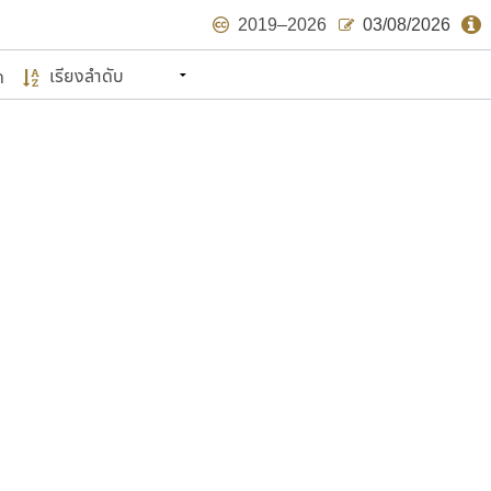
2019–2026
03/08/2026
ด
นหมายถึง ปลายปี พ.ศ. ๒๕๖๒ จะมีฟอนต์
ด้บ้าง ไม่มากก็น้อย
แบบตัวเขียนพู่กัน
แบบฟอนต์ซิ่ง
แบบตัวเนื้อความ
แบบลายมือผู้ใหญ่
S
T
U
V
W
Y
Z
แบบตัวเหลี่ยม
แบบลายมือวัยรุ่น
ย
แบบปลายมน
ร
ฤ
ล
ว
ศ
แบบลายมือเด็ก
ส
ห
อ
ฮ
แบบปลายแหลม
แบบอาลักษณ์
แบบปากกาหัวตัด
ษรไทย
์.คอม