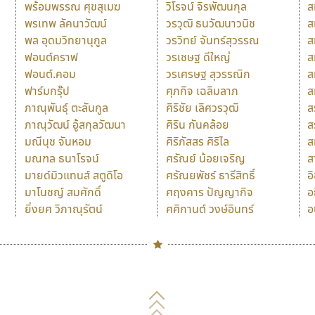
พร้อมพรรณ ศุขสุเมฆ
วิโรจน์ จิรพัฒนกุล
ส
พรเทพ ลัคนาวัฒน์
วรวุฒิ ธนวัฒนาวนิช
ส
พล อุดมวิทยานุกูล
วรวิทย์ จันทร์สุวรรณ
ส
ฟอนต์คราฟ
วรเชษฐ ดีใหญ่
ส
ฟอนต์.คอม
วรเศรษฐ สุวรรณิก
ส
ฟาร์มกรุ๊ป
ศุภกิจ เฉลิมลาภ
ส
ภาณุพันธุ์ ตะลันกูล
ศิริชัย เลิศวรวุฒิ
ส
ภาณุวัฒน์ อู้สกุลวัฒนา
ศิริน กันคล้อย
ส
มณีนุช จันหอม
ศิริภัสสร ศิริไล
ส
มณฑล ธนาโรจน์
ศรัณย์ น้อยเจริญ
ส
มายด์มิวแทนส์ สตูดิโอ
ศรัณยพัชร์ ธารีสิทธิ์
อ
มาโนชญ์ สมศักดิ์
ศฤงคาร ปัญญากิจ
อ
ยิ่งยศ วิภาณุรัตน์
ศศิกานต์ วงษ์อินทร์
อ
Naipol
TLWG
ช
O
Torsilp
ซ