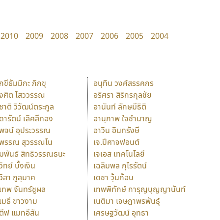
2010
2009
2008
2007
2006
2005
2004
ักขีธัมมิกะ ภิกขุ
อนุทิน วงศ์สรรคกร
ังศิต ไสววรรณ
อริศรา สิริกรกุลชัย
ุชาติ วิวัฒน์ตระกูล
อานันท์ ลักษมีธิติ
ุดารัตน์ เลิศสีทอง
อานุภาพ ใจชำนาญ
ุพจน์ อุประวรรณ
อาวิน อินทรังษี
ุพรรณ สุวรรณโน
เจ.ปีศาจฟอนต์
ัมพันธ์ สิทธิวรรณธนะ
เจเอส เทคโนโลยี
วิทย์ บั้งเงิน
เฉลิมพล กุไรรัตน์
ุวิสา ภูสุมาศ
เดชา วุ้นก้อน
ุเทพ จันทร์ชูผล
เทพพิทักษ์ การุญบุญญานันท์
ุเมธี ขาวงาม
เนติมา เจษฎาพรพันธุ์
ตีฟ แมทอีสัน
เศรษฐวัฒน์ อุทธา