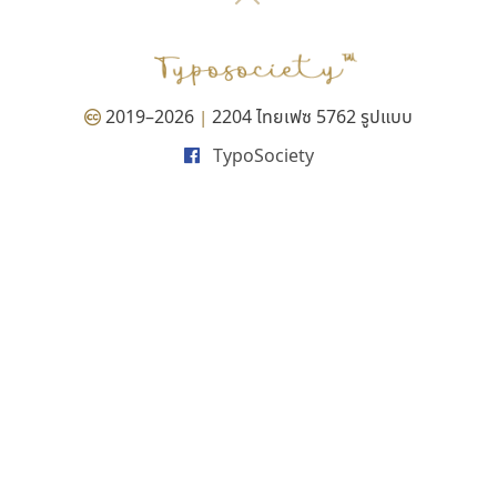
P
TS
PANI
Type Buthon
ฐ
PK
Typomancer
ฑ
PS
U
Q
UID
ด
2019–2026
2204 ไทยเฟซ 5762 รูปแบบ
|
R
UNK
ต
TypoSociety
S
UPC
ถ
Sarun’s
V
ท
SD
W
ธ
SOV
X
น
SP
Y
บ
Superstore
Z
ป
Surafont
zooddooz
ผ
T
ก
ฝ
TA
ข
TCHA
ค
TEPC
ง
ภ
TF
จ
ม