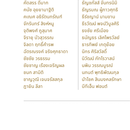
คัดสรร ดีมาก
ธัญชภัสส์ จันทรนิมิ
คนัช อุยยามาฐิติ
ธัญรมณ ผู้ภาวศุทธิ
คเณศ อธิรัตนกรัณฑ์
ธีร์ชญาน์ นามขาน
จักรินทร์ สิงห์หนู
ธีรวัฒน์ พจน์วิบูลศิริ
จุติพงศ์ ภูสุมาศ
ธงชัย ศรีเมือง
จิรายุ บัวสุวรรณ
ธนัญธร เลิศไพรวัลย์
จิลดา ฤทธิ์คำรพ
ธารทิพย์ เกตุย้อย
ฉัตรณรงค์ จริงศุภธาดา
นิกร ศิริสวัสดิ์
ชัชชัย วรธรรม
นิวัฒน์ ภัทโรวาสน์
ชัยชาญ เรืองเจริญผล
นพิน วรรณบูรณ์
ชนก สามิติ
นภนต์ พุทธิพัฒนกุล
ชาญวุฒิ เจนจรัสสกุล
นำโชค สินมงคลรักษา
ฎายิน ลีลา
บีทีเอ็น ฟอนต์
9 Fonts
F
A
Fontcraft