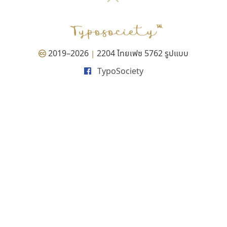
P
TS
PANI
Type Buthon
ฐ
PK
Typomancer
ฑ
PS
U
Q
UID
ด
2019–2026
2204 ไทยเฟซ 5762 รูปแบบ
|
R
UNK
ต
TypoSociety
S
UPC
ถ
Sarun’s
V
ท
SD
W
ธ
SOV
X
น
SP
Y
บ
Superstore
Z
ป
Surafont
zooddooz
ผ
T
ก
ฝ
TA
ข
TCHA
ค
TEPC
ง
ภ
TF
จ
ม