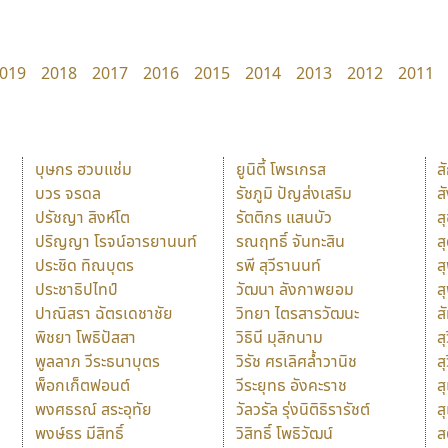
019
2018
2017
2016
2015
2014
2013
2012
2011
บุษกร ฮวบแช่ม
ยูนิตี้ โพรเกรส
ส
บวร จรดล
รัชภูมิ ปัญส่งเสริม
ส
ปรัชญา สิงห์โต
รัตติกร แสนบัว
ส
ปริญญา โรจน์อารยานนท์
รณฤทธิ์ จันทะสิน
ส
ประชิด ทิณบุตร
รพี สุวีรานนท์
ส
ประชาธิปไทป์
วัฒนา ลังกาพยอม
ส
ปาณิสรา ฉัตรเดชาชัย
วิทยา ไตรสารวัฒนะ
ส
พิชยา โพธิปัสสา
วิธินี มุสิกนาม
สุ
พูลลาภ วีระธนาบุตร
วิรัช ศรเลิศล้ำวานิช
ส
พ็อกเก็ตฟอนต์
วีระยุทธ อังคะราช
ส
พงศธรณ์ สระอุทัย
วัลวรัล รุ่งนิติธิรารัชต์
ส
พงษ์ธร มีสิทธิ์
วิสิทธิ์ โพธิวัฒน์
ส