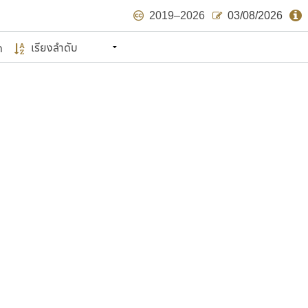
2019–2026
03/08/2026
ด
นหมายถึง ปลายปี พ.ศ. ๒๕๖๒ จะมีฟอนต์
ด้บ้าง ไม่มากก็น้อย
แบบตัวเขียนพู่กัน
แบบฟอนต์ซิ่ง
แบบตัวเนื้อความ
แบบลายมือผู้ใหญ่
S
T
U
V
W
Y
Z
แบบตัวเหลี่ยม
แบบลายมือวัยรุ่น
ย
แบบปลายมน
ร
ฤ
ล
ว
ศ
แบบลายมือเด็ก
ส
ห
อ
ฮ
แบบปลายแหลม
แบบอาลักษณ์
แบบปากกาหัวตัด
ษรไทย
์.คอม