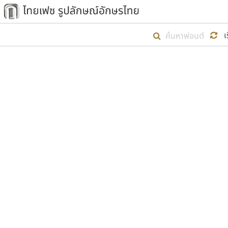
เริ่ม ไทยเฟซ นี้ขึ้นมา
เ
เป้าหมายที่ยังคงดำเนินไปอยู่ คือกา
ไม่ต่ำกว่า ๔๐๐ ฟอนต์ในระบบ หวังว่า 
ตัวอักษรมีหัวขมวด
แบบตัวการ์ตูน
ตัวอักษรไม่มีหัวขมวด
แบบตัวดิสเพลย์
9
A
B
C
D
E
F
ฟอนต์ยอดนิยม
แบบตัวประดิษฐ์
ฟอนต์ล้านดาวน์โหลด
ก
ข
ค
จ
ฉ
ช
แบบตัวพิกเซล
ซ
ฌ
ด
ต
ระบบปฏิบัติการ
แบบตัวพิมพ์ดีด
อัตลักษณ์องค์กร
แบบตัวมีเชิงฐาน
ผู้อ
คุณแ