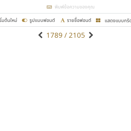
แสดงผลแบบลิสต์
ริ่มต้นใหม่
รูปแบบฟอนต์
รายชื่อฟอนต์
แสดงแบบกริ
รเพิ่มฟอนต์ไทยเข้าไปให้ได้อย่างน้อยเดือนละ ๓๐ ฟอนต์ นั่
1789 / 2105
นอกจากจะเป็นประโยชน์ต่อตนเองแล้ว จะมีประโยชน์กับผู้อื่นไ
แบบตัวอักษรจีน
แบบตัวอักษรหัวบัว
แบบตัวอักษรซ้อนเงา
แบบตัวอักษรหัวบอด
G
H
I
J
K
L
M
N
O
P
Q
R
แบบตัวอักษรย้อนยุค
แบบตัวอักษรเกาหลี
ขอขอบคุณ
ถ
แบบตัวอักษรล้านนา
ท
ธ
น
บ
ป
แบบตัวอักษรเส้นขอบ
ผ
พ
ฟ
ภ
ม
แบบตัวอักษรลาว
แบบตัวอักษรแฟนซี
แบบตัวอักษรสคริปท์
แบบตัวอักษรโบราณ
อกแบบฟอนต์ไทยทุกท่านที่สร้างสรรค์ผลงานเพื่อสืบสานอัก
อน ปรัชญา สิงห์โต ที่อนุญาตให้เผยแพร่ข้อมูลจาก ฟอนต