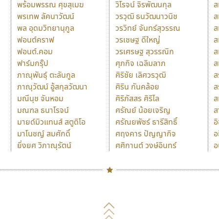
พร้อมพรรณ ศุขสุเมฆ
วิโรจน์ จิรพัฒนกุล
ส
พรเทพ ลัคนาวัฒน์
วรวุฒิ ธนวัฒนาวนิช
ส
พล อุดมวิทยานุกูล
วรวิทย์ จันทร์สุวรรณ
ส
ฟอนต์คราฟ
วรเชษฐ ดีใหญ่
ส
ฟอนต์.คอม
วรเศรษฐ สุวรรณิก
ส
ฟาร์มกรุ๊ป
ศุภกิจ เฉลิมลาภ
ส
ภาณุพันธุ์ ตะลันกูล
ศิริชัย เลิศวรวุฒิ
ส
ภาณุวัฒน์ อู้สกุลวัฒนา
ศิริน กันคล้อย
ส
มณีนุช จันหอม
ศิริภัสสร ศิริไล
ส
มณฑล ธนาโรจน์
ศรัณย์ น้อยเจริญ
ส
มายด์มิวแทนส์ สตูดิโอ
ศรัณยพัชร์ ธารีสิทธิ์
อ
มาโนชญ์ สมศักดิ์
ศฤงคาร ปัญญากิจ
อ
ยิ่งยศ วิภาณุรัตน์
ศศิกานต์ วงษ์อินทร์
อ
Naipol
TLWG
ช
O
Torsilp
ซ