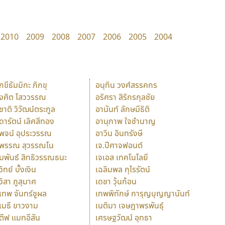
2010
2009
2008
2007
2006
2005
2004
ักขีธัมมิกะ ภิกขุ
อนุทิน วงศ์สรรคกร
ังศิต ไสววรรณ
อริศรา สิริกรกุลชัย
ุชาติ วิวัฒน์ตระกูล
อานันท์ ลักษมีธิติ
ุดารัตน์ เลิศสีทอง
อานุภาพ ใจชำนาญ
ุพจน์ อุประวรรณ
อาวิน อินทรังษี
ุพรรณ สุวรรณโน
เจ.ปีศาจฟอนต์
ัมพันธ์ สิทธิวรรณธนะ
เจเอส เทคโนโลยี
วิทย์ บั้งเงิน
เฉลิมพล กุไรรัตน์
ุวิสา ภูสุมาศ
เดชา วุ้นก้อน
ุเทพ จันทร์ชูผล
เทพพิทักษ์ การุญบุญญานันท์
ุเมธี ขาวงาม
เนติมา เจษฎาพรพันธุ์
ตีฟ แมทอีสัน
เศรษฐวัฒน์ อุทธา