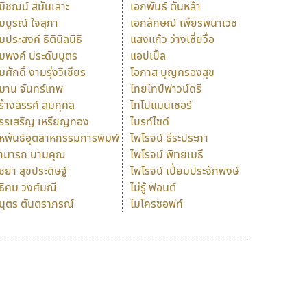
มิชฌน์ สมันเลาะ
เอกพันธ์ ตันหล้า
มบูรณ์ ใจสุภา
เอกลักษณ์ เพียรพนาเวช
มประสงค์ ธิตินิลนิธิ
แสงแก้ว ว่างเซี่ยวื่อ
มพงค์ ประดับบุตร
แอปเปิ้ล
มศักดิ์ งามรุ่งวิเชียร
โอภาส บุญครองสุข
มาน จันทร์เทพ
ไทยไทป์ฟาวน์ดรี
ร้างสรรค์ สมกุศล
ไทโปแมนเซอร์
รรเสริญ เหรียญทอง
ไบรท์ไซด์
หพันธ์อุตสาหกรรมการพิมพ์
ไพโรจน์ ธีระประภา
ามารถ นามคุณ
ไพโรจน์ พิทยเมธี
ิชยา สุขประดิษฐ์
ไพโรจน์ เปี่ยมประจักพงษ์
ธิคม วงศ์มณี
ไม่รู้ ฟอนต์
นุตร ตันตราภรณ์
ไมโครซอฟท์
ร
ฤ