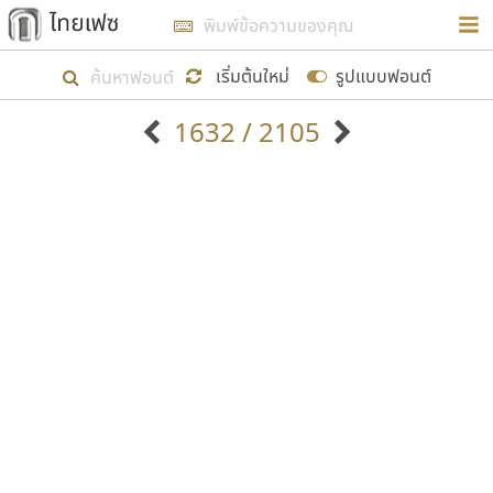
การในรูปแบบใหม่เพื่อใช้เป็นแนวทางในการศึกษารูป
ร่างหน้าตาของฟอนต์ไทยสำหรับการเรียนรู้เพื่อเริ่ม
เริ่มต้นใหม่
รูปแบบฟอนต์
สร้างฟอนต์ของตัวเอง ในเดือนมีนาคม พ.ศ. ๒๕๖๒ จึง
1632 / 2105
ได้เริ่ม ไทยเฟซ นี้ขึ้นมา
ตัวอักษรมีหัวขมวด
แบบตัวอักษรหัวบัว
แสดงผลแบบลิสต์
ตัวอักษรไม่มีหัวขมวด
แบบตัวอักษรหัวบอด
9
A
B
C
D
E
F
G
H
I
J
ฟอนต์ยอดนิยม
แบบตัวอักษรเกาหลี
เป้าหมายที่ยังคงดำเนินไปอยู่ คือการเพิ่มฟอนต์ไทย
K
L
M
N
O
P
Q
R
S
T
U
ฟอนต์ล้านดาวน์โหลด
แบบตัวอักษรเส้นขอบ
เข้าไปให้ได้อย่างน้อยเดือนละ ๓๐ ฟอนต์ นั่นหมายถึง
ระบบปฏิบัติการ
แบบตัวอักษรแฟนซี
V
W
Y
Z
อัตลักษณ์องค์กร
แบบตัวอักษรโบราณ
ปลายปี พ.ศ. ๒๕๖๒ จะมีฟอนต์ไม่ต่ำกว่า ๔๐๐ ฟอนต์ใน
แบบตัวการ์ตูน
แบบตัวเขียนพู่กัน
ก
ข
ค
จ
ฉ
ช
ซ
ฌ
ด
ต
ถ
ระบบ หวังว่า นอกจากจะเป็นประโยชน์ต่อตนเองแล้ว
แบบตัวดิสเพลย์
แบบตัวเนื้อความ
จะมีประโยชน์กับผู้อื่นได้บ้าง ไม่มากก็น้อย
แบบตัวประดิษฐ์
แบบตัวเหลี่ยม
ท
ธ
น
บ
ป
ผ
พ
ฟ
ภ
ม
ย
แบบตัวพิกเซล
แบบปลายมน
ร
ฤ
ล
ว
ศ
ส
ห
อ
ฮ
แบบตัวพิมพ์ดีด
แบบปลายแหลม
ขอขอบคุณ
แบบตัวมีเชิงฐาน
แบบปากกาหัวตัด
แบบตัวอักษรจีน
แบบฟอนต์ซิ่ง
แบบตัวอักษรซ้อนเงา
แบบลายมือผู้ใหญ่