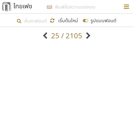
การในรูปแบบใหม่เพื่อใช้เป็นแนวทางในการศึกษารูป
ร่างหน้าตาของฟอนต์ไทยสำหรับการเรียนรู้เพื่อเริ่ม
เริ่มต้นใหม่
รูปแบบฟอนต์
สร้างฟอนต์ของตัวเอง ในเดือนมีนาคม พ.ศ. ๒๕๖๒ จึง
25 / 2105
ได้เริ่ม ไทยเฟซ นี้ขึ้นมา
ตัวอักษรมีหัวขมวด
แบบตัวอักษรหัวบัว
แสดงผลแบบลิสต์
ตัวอักษรไม่มีหัวขมวด
แบบตัวอักษรหัวบอด
9
A
B
C
D
E
F
G
H
I
J
ฟอนต์ยอดนิยม
แบบตัวอักษรเกาหลี
เป้าหมายที่ยังคงดำเนินไปอยู่ คือการเพิ่มฟอนต์ไทย
K
L
M
N
O
P
Q
R
S
T
U
ฟอนต์ล้านดาวน์โหลด
แบบตัวอักษรเส้นขอบ
เข้าไปให้ได้อย่างน้อยเดือนละ ๓๐ ฟอนต์ นั่นหมายถึง
ระบบปฏิบัติการ
แบบตัวอักษรแฟนซี
V
W
Y
Z
อัตลักษณ์องค์กร
แบบตัวอักษรโบราณ
ปลายปี พ.ศ. ๒๕๖๒ จะมีฟอนต์ไม่ต่ำกว่า ๔๐๐ ฟอนต์ใน
แบบตัวการ์ตูน
แบบตัวเขียนพู่กัน
ก
ข
ค
จ
ฉ
ช
ซ
ฌ
ด
ต
ถ
ระบบ หวังว่า นอกจากจะเป็นประโยชน์ต่อตนเองแล้ว
แบบตัวดิสเพลย์
แบบตัวเนื้อความ
จะมีประโยชน์กับผู้อื่นได้บ้าง ไม่มากก็น้อย
แบบตัวประดิษฐ์
แบบตัวเหลี่ยม
ท
ธ
น
บ
ป
ผ
พ
ฟ
ภ
ม
ย
แบบตัวพิกเซล
แบบปลายมน
ร
ฤ
ล
ว
ศ
ส
ห
อ
ฮ
แบบตัวพิมพ์ดีด
แบบปลายแหลม
ขอขอบคุณ
แบบตัวมีเชิงฐาน
แบบปากกาหัวตัด
แบบตัวอักษรจีน
แบบฟอนต์ซิ่ง
แบบตัวอักษรซ้อนเงา
แบบลายมือผู้ใหญ่