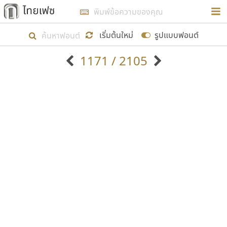
การในรูปแบบใหม่เพื่อใช้เป็นแนวทางในการศึกษารูป
ร่างหน้าตาของฟอนต์ไทยสำหรับการเรียนรู้เพื่อเริ่ม
เริ่มต้นใหม่
รูปแบบฟอนต์
สร้างฟอนต์ของตัวเอง ในเดือนมีนาคม พ.ศ. ๒๕๖๒ จึง
1171 / 2105
ได้เริ่ม ไทยเฟซ นี้ขึ้นมา
ตัวอักษรมีหัวขมวด
แบบตัวอักษรหัวบัว
แสดงผลแบบลิสต์
ตัวอักษรไม่มีหัวขมวด
แบบตัวอักษรหัวบอด
9
A
B
C
D
E
F
G
H
I
J
ฟอนต์ยอดนิยม
แบบตัวอักษรเกาหลี
เป้าหมายที่ยังคงดำเนินไปอยู่ คือการเพิ่มฟอนต์ไทย
K
L
M
N
O
P
Q
R
S
T
U
ฟอนต์ล้านดาวน์โหลด
แบบตัวอักษรเส้นขอบ
เข้าไปให้ได้อย่างน้อยเดือนละ ๓๐ ฟอนต์ นั่นหมายถึง
ระบบปฏิบัติการ
แบบตัวอักษรแฟนซี
V
W
Y
Z
อัตลักษณ์องค์กร
แบบตัวอักษรโบราณ
ปลายปี พ.ศ. ๒๕๖๒ จะมีฟอนต์ไม่ต่ำกว่า ๔๐๐ ฟอนต์ใน
แบบตัวการ์ตูน
แบบตัวเขียนพู่กัน
ก
ข
ค
จ
ฉ
ช
ซ
ฌ
ด
ต
ถ
ระบบ หวังว่า นอกจากจะเป็นประโยชน์ต่อตนเองแล้ว
แบบตัวดิสเพลย์
แบบตัวเนื้อความ
จะมีประโยชน์กับผู้อื่นได้บ้าง ไม่มากก็น้อย
แบบตัวประดิษฐ์
แบบตัวเหลี่ยม
ท
ธ
น
บ
ป
ผ
พ
ฟ
ภ
ม
ย
แบบตัวพิกเซล
แบบปลายมน
ร
ฤ
ล
ว
ศ
ส
ห
อ
ฮ
แบบตัวพิมพ์ดีด
แบบปลายแหลม
ขอขอบคุณ
แบบตัวมีเชิงฐาน
แบบปากกาหัวตัด
แบบตัวอักษรจีน
แบบฟอนต์ซิ่ง
แบบตัวอักษรซ้อนเงา
แบบลายมือผู้ใหญ่